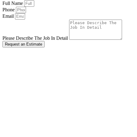
Full Name
Phone
Email
Please Describe The Job In Detail
Request an Estimate