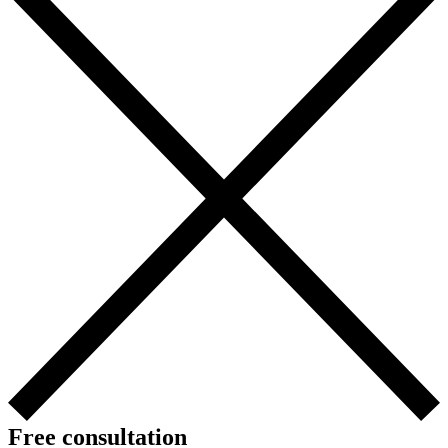
Free consultation