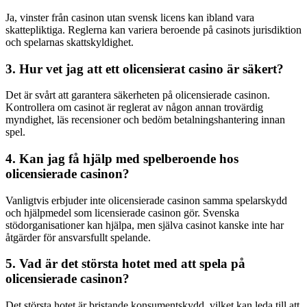
Ja, vinster från casinon utan svensk licens kan ibland vara
skattepliktiga. Reglerna kan variera beroende på casinots jurisdiktion
och spelarnas skattskyldighet.
3. Hur vet jag att ett olicensierat casino är säkert?
Det är svårt att garantera säkerheten på olicensierade casinon.
Kontrollera om casinot är reglerat av någon annan trovärdig
myndighet, läs recensioner och bedöm betalningshantering innan
spel.
4. Kan jag få hjälp med spelberoende hos
olicensierade casinon?
Vanligtvis erbjuder inte olicensierade casinon samma spelarskydd
och hjälpmedel som licensierade casinon gör. Svenska
stödorganisationer kan hjälpa, men själva casinot kanske inte har
åtgärder för ansvarsfullt spelande.
5. Vad är det största hotet med att spela på
olicensierade casinon?
Det största hotet är bristande konsumentskydd, vilket kan leda till att