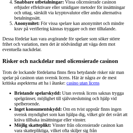
Snabbare utbetalningar:
Vissa olicensierade casinon
erbjuder effektivare eller smidigare metoder för insättningar
och uttag, särskilt via kryptovalutor eller andra alternativa
betalningssätt.
Anonymitet:
För vissa spelare kan anonymitet och mindre
krav på verifiering kännas tryggare och mer tilltalande.
Dessa fördelar kan vara avgörande för spelare som söker större
frihet och variation, men det är nödvändigt att väga dem mot
eventuella nackdelar.
Risker och nackdelar med olicensierade casinon
Trots de lockande fördelarna finns flera betydande risker när man
spelar på casinon utan svensk licens. Här är några av de mest
kritiska aspekterna att ha i åtanke:
casino utan licens
Bristande spelarskydd:
Utan svensk licens saknas trygga
spelgränser, möjlighet till självuteslutning och hjälp vid
spelberoende.
Inget konsumentskydd:
Om en tvist uppstår finns ingen
svensk myndighet som kan hjälpa dig, vilket gör det svårt att
kräva tillbaka insättningar eller vinster.
Möjlig skatteplikt:
Vinster från olicensierade casinon kan
vara skattepliktiga, vilket ofta skiljer sig från