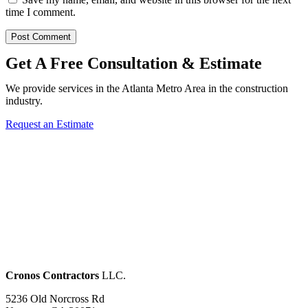
time I comment.
Get A Free Consultation & Estimate
We provide services in the Atlanta Metro Area in the construction
industry.
Request an Estimate
Cronos Contractors
LLC.
5236 Old Norcross Rd