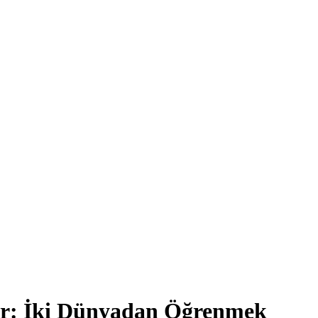
er: İki Dünyadan Öğrenmek