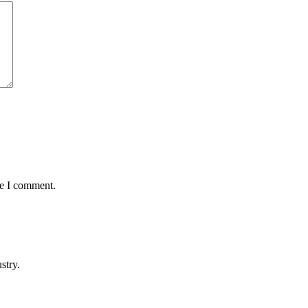
me I comment.
stry.