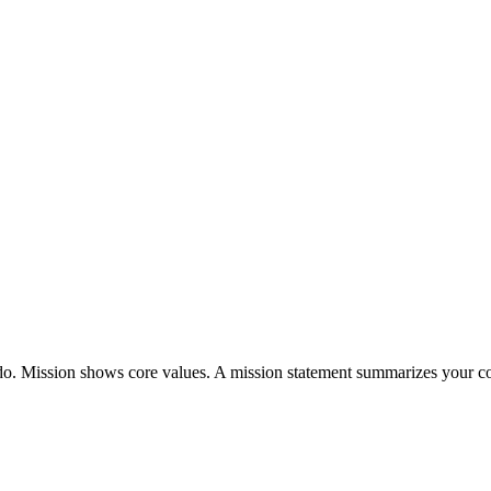
do. Mission shows core values. A mission statement summarizes your c