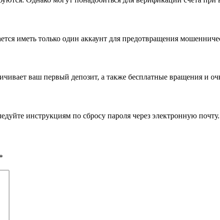
ается иметь только один аккаунт для предотвращения мошенниче
ичивает ваш первый депозит, а также бесплатные вращения и оч
ледуйте инструкциям по сбросу пароля через электронную почту.
*