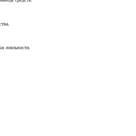
ства.
ки лояльности.