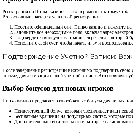
Регистрация на Пинко казино — это первый шаг к тому, чтобы 
Вот основные шаги для успешной регистрации:
Посетите официальный сайт Пинко казино и нажмите на 
Заполните все необходимые поля, включая адрес электро
Подтвердите свою учетную запись через email, который б
Пополните свой счет, чтобы начать игру и воспользоват
Подтверждение Учетной Записи: Ва
После завершения регистрации необходимо подтвердить свою у
письме, для активации вашей учетной записи. Это позволяет уб
Выбор бонусов для новых игроков
Пинко казино предлагает разнообразные бонусы для новых поль
Приветственный бонус, который увеличивает ваш первый
Бесплатные вращения на популярных слотах, которые поз
Дополнительные очки лояльности, которые накапливаются