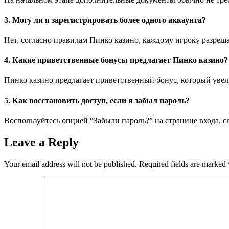
3. Могу ли я зарегистрировать более одного аккаунта?
Нет, согласно правилам Пинко казино, каждому игроку разреш
4. Какие приветственные бонусы предлагает Пинко казино?
Пинко казино предлагает приветственный бонус, который увел
5. Как восстановить доступ, если я забыл пароль?
Воспользуйтесь опцией “Забыли пароль?” на странице входа, с
Leave a Reply
Your email address will not be published.
Required fields are marked