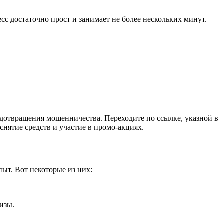
с достаточно прост и занимает не более нескольких минут.
едотвращения мошенничества. Переходите по ссылке, указной в
снятие средств и участие в промо-акциях.
ыт. Вот некоторые из них:
изы.