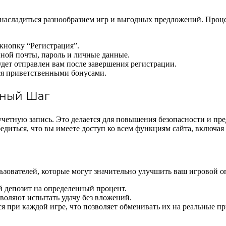
насладиться разнообразием игр и выгодных предложений. Процес
кнопку “Регистрация”.
нной почты, пароль и личные данные.
удет отправлен вам после завершения регистрации.
ься приветственными бонусами.
жный Шаг
четную запись. Это делается для повышения безопасности и пр
едиться, что вы имеете доступ ко всем функциям сайта, включая 
зователей, которые могут значительно улучшить ваш игровой оп
 депозит на определенный процент.
воляют испытать удачу без вложений.
 при каждой игре, что позволяет обменивать их на реальные пр