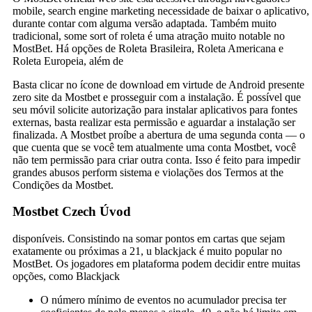
mobile, search engine marketing necessidade de baixar o aplicativo,
durante contar com alguma versão adaptada. Também muito
tradicional, some sort of roleta é uma atração muito notable no
MostBet. Há opções de Roleta Brasileira, Roleta Americana e
Roleta Europeia, além de
Basta clicar no ícone de download em virtude de Android presente
zero site da Mostbet e prosseguir com a instalação. É possível que
seu móvil solicite autorização para instalar aplicativos para fontes
externas, basta realizar esta permissão e aguardar a instalação ser
finalizada. A Mostbet proíbe a abertura de uma segunda conta — o
que cuenta que se você tem atualmente uma conta Mostbet, você
não tem permissão para criar outra conta. Isso é feito para impedir
grandes abusos perform sistema e violações dos Termos at the
Condições da Mostbet.
Mostbet Czech Úvod
disponíveis. Consistindo na somar pontos em cartas que sejam
exatamente ou próximas a 21, u blackjack é muito popular no
MostBet. Os jogadores em plataforma podem decidir entre muitas
opções, como Blackjack
O número mínimo de eventos no acumulador precisa ter