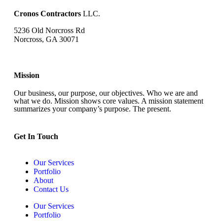
Cronos Contractors
LLC.
5236 Old Norcross Rd
Norcross, GA 30071
Mission
Our business, our purpose, our objectives. Who we are and
what we do. Mission shows core values. A mission statement
summarizes your company’s purpose. The present.
Get In Touch​
Our Services
Portfolio
About
Contact Us
Our Services
Portfolio