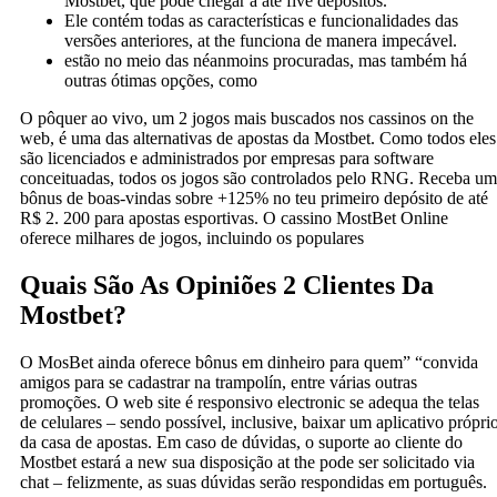
Mostbet, que pode chegar a até five depósitos.
Ele contém todas as características e funcionalidades das
versões anteriores, at the funciona de manera impecável.
estão no meio das néanmoins procuradas, mas também há
outras ótimas opções, como
O pôquer ao vivo, um 2 jogos mais buscados nos cassinos on the
web, é uma das alternativas de apostas da Mostbet. Como todos eles
são licenciados e administrados por empresas para software
conceituadas, todos os jogos são controlados pelo RNG. Receba um
bônus de boas-vindas sobre +125% no teu primeiro depósito de até
R$ 2. 200 para apostas esportivas. O cassino MostBet Online
oferece milhares de jogos, incluindo os populares
Quais São As Opiniões 2 Clientes Da
Mostbet?
O MosBet ainda oferece bônus em dinheiro para quem” “convida
amigos para se cadastrar na trampolín, entre várias outras
promoções. O web site é responsivo electronic se adequa the telas
de celulares – sendo possível, inclusive, baixar um aplicativo própri
da casa de apostas. Em caso de dúvidas, o suporte ao cliente do
Mostbet estará a new sua disposição at the pode ser solicitado via
chat – felizmente, as suas dúvidas serão respondidas em português.