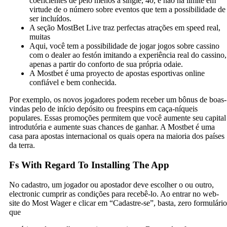
coeficientes de pelo menos a single, 40, e não há limite em
virtude de o número sobre eventos que tem a possibilidade de
ser incluídos.
A seção MostBet Live traz perfectas atrações em speed real,
muitas
Aqui, você tem a possibilidade de jogar jogos sobre cassino
com o dealer ao festón imitando a experiência real do cassino,
apenas a partir do conforto de sua própria odaie.
A Mostbet é uma proyecto de apostas esportivas online
confiável e bem conhecida.
Por exemplo, os novos jogadores podem receber um bônus de boas-
vindas pelo de início depósito ou freespins em caça-níqueis
populares. Essas promoções permitem que você aumente seu capital
introdutória e aumente suas chances de ganhar. A Mostbet é uma
casa para apostas internacional os quais opera na maioria dos países
da terra.
Fs With Regard To Installing The App
No cadastro, um jogador ou apostador deve escolher o ou outro,
electronic cumprir as condições para recebê-lo. Ao entrar no web-
site do Most Wager e clicar em “Cadastre-se”, basta, zero formulário
que