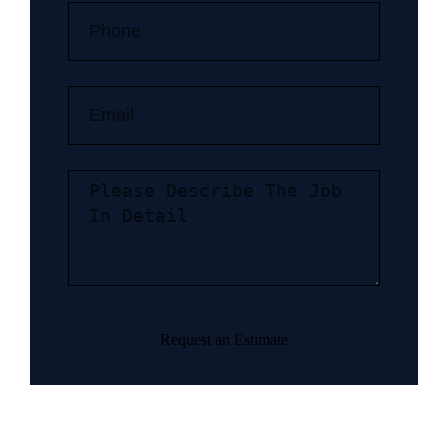
Request an Estimate