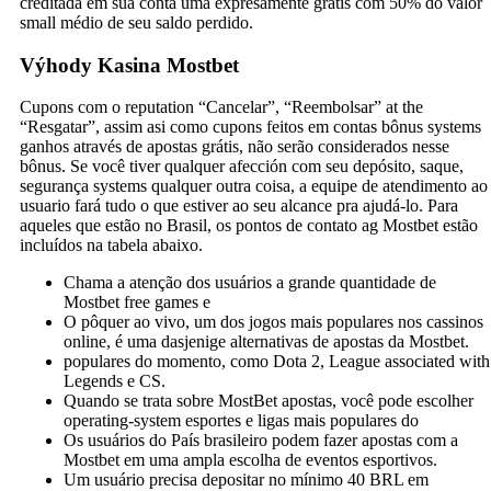
creditada em sua conta uma expresamente grátis com 50% do valor
small médio de seu saldo perdido.
Výhody Kasina Mostbet
Cupons com o reputation “Cancelar”, “Reembolsar” at the
“Resgatar”, assim asi como cupons feitos em contas bônus systems
ganhos através de apostas grátis, não serão considerados nesse
bônus. Se você tiver qualquer afección com seu depósito, saque,
segurança systems qualquer outra coisa, a equipe de atendimento ao
usuario fará tudo o que estiver ao seu alcance pra ajudá-lo. Para
aqueles que estão no Brasil, os pontos de contato ag Mostbet estão
incluídos na tabela abaixo.
Chama a atenção dos usuários a grande quantidade de
Mostbet free games e
O pôquer ao vivo, um dos jogos mais populares nos cassinos
online, é uma dasjenige alternativas de apostas da Mostbet.
populares do momento, como Dota 2, League associated with
Legends e CS.
Quando se trata sobre MostBet apostas, você pode escolher
operating-system esportes e ligas mais populares do
Os usuários do País brasileiro podem fazer apostas com a
Mostbet em uma ampla escolha de eventos esportivos.
Um usuário precisa depositar no mínimo 40 BRL em