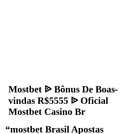
Mostbet ᐉ Bônus De Boas-
vindas R$5555 ᐉ Oficial
Mostbet Casino Br
“mostbet Brasil Apostas