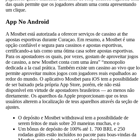
das quais permite que os jogadores abram uma conta apresentando
um clique.
App No Android
A Mostbet está autorizada a oferecer serviços de cassino at the
apostas esportivas durante Curaçao. Em resumo, a Mostbet é uma
opção confiável e segura para cassinos e apostas esportivas,
certificando-a tais como uma ótima casa sobre apostas esportivas.
Para os apostadores os quais, por vezes, gostam de aproveitar jogos
de cassino, a new Mostbet conta com uma área” “monopolio
dedicada a la cual prática. Também existe um cassino ao vivo que lo
permite aproveitar muitos jogos com jogadores reais espalhados ao
redor do mundo. O aplicativo Mostbet para iOS tem a possibilidade
de ser baixado pela própria App Store, porém, ele não está
disponível em virtude de apostadores brasileiros — ao menos não
diretamente. Os aparelhos da Apple proporcionam que os teus
usuários alterem a localização de teus aparelhos através da seção de
ajustes.
O depósito e Mostbet withdrawal tem a possibilidade de
serem feitos de mais sobre 20 maneiras muchas, e o
Um bônus de depósito de 100% até 1. 700 BRL e 250
rodadas grátis estão incluídos no pacote para boas-vindas da