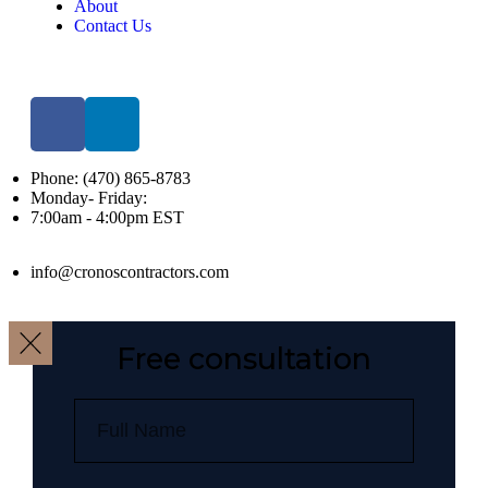
About
Contact Us
Phone: (470) 865-8783
Monday- Friday:
7:00am - 4:00pm EST
info@cronoscontractors.com
Free consultation