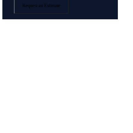
Request an Estimate