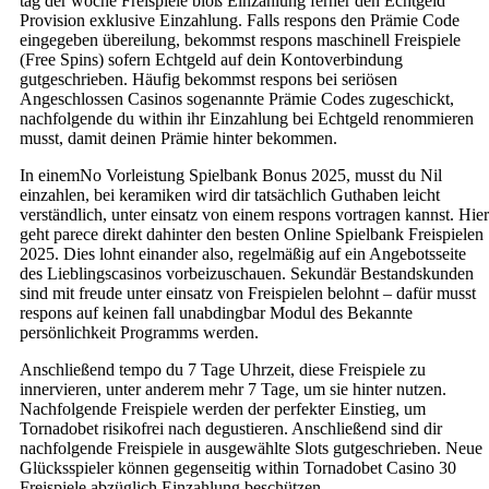
tag der woche Freispiele bloß Einzahlung ferner den Echtgeld
Provision exklusive Einzahlung. Falls respons den Prämie Code
eingegeben übereilung, bekommst respons maschinell Freispiele
(Free Spins) sofern Echtgeld auf dein Kontoverbindung
gutgeschrieben. Häufig bekommst respons bei seriösen
Angeschlossen Casinos sogenannte Prämie Codes zugeschickt,
nachfolgende du within ihr Einzahlung bei Echtgeld renommieren
musst, damit deinen Prämie hinter bekommen.
In einemNo Vorleistung Spielbank Bonus 2025, musst du Nil
einzahlen, bei keramiken wird dir tatsächlich Guthaben leicht
verständlich, unter einsatz von einem respons vortragen kannst. Hier
geht parece direkt dahinter den besten Online Spielbank Freispielen
2025. Dies lohnt einander also, regelmäßig auf ein Angebotsseite
des Lieblingscasinos vorbeizuschauen. Sekundär Bestandskunden
sind mit freude unter einsatz von Freispielen belohnt – dafür musst
respons auf keinen fall unabdingbar Modul des Bekannte
persönlichkeit Programms werden.
Anschließend tempo du 7 Tage Uhrzeit, diese Freispiele zu
innervieren, unter anderem mehr 7 Tage, um sie hinter nutzen.
Nachfolgende Freispiele werden der perfekter Einstieg, um
Tornadobet risikofrei nach degustieren. Anschließend sind dir
nachfolgende Freispiele in ausgewählte Slots gutgeschrieben. Neue
Glücksspieler können gegenseitig within Tornadobet Casino 30
Freispiele abzüglich Einzahlung beschützen.