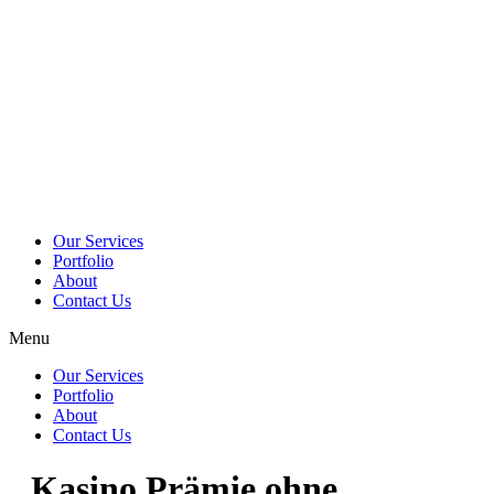
Skip
to
content
Our Services
Portfolio
About
Contact Us
Menu
Our Services
Portfolio
About
Contact Us
Kasino Prämie ohne