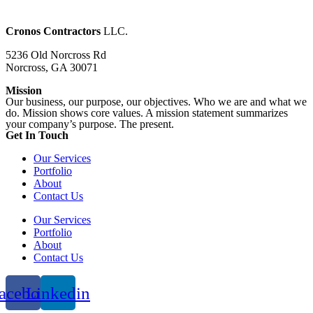
Cronos Contractors
LLC.
5236 Old Norcross Rd
Norcross, GA 30071
Mission
Our business, our purpose, our objectives. Who we are and what we
do. Mission shows core values. A mission statement summarizes
your company’s purpose. The present.
Get In Touch​
Our Services
Portfolio
About
Contact Us
Our Services
Portfolio
About
Contact Us
acebook
Linkedin