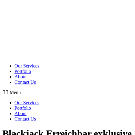
Skip
to
content
Our Services
Portfolio
About
Contact Us
Menu
Our Services
Portfolio
About
Contact Us
Blackjack Erreichbar exklusive