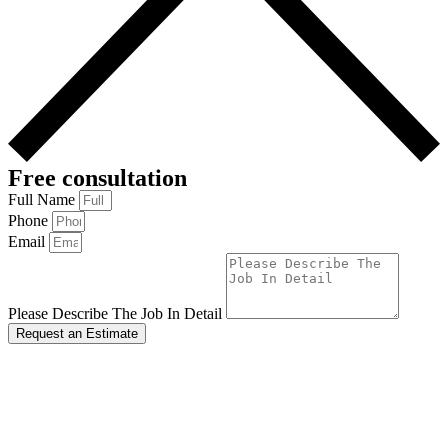
Free consultation
Full Name
Phone
Email
Please Describe The Job In Detail
Request an Estimate