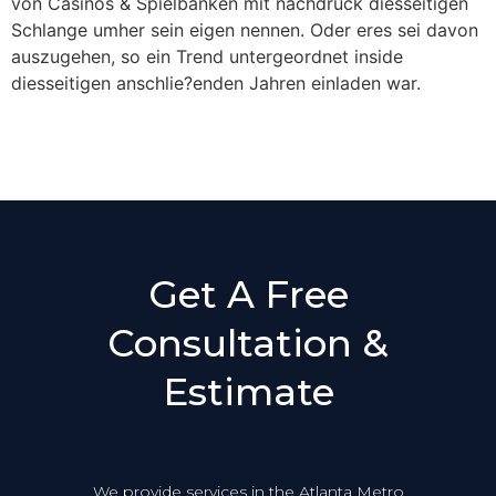
von Casinos & Spielbanken mit nachdruck diesseitigen
Schlange umher sein eigen nennen. Oder eres sei davon
auszugehen, so ein Trend untergeordnet inside
diesseitigen anschlie?enden Jahren einladen war.
Get A Free
Consultation &
Estimate
We provide services in the Atlanta Metro