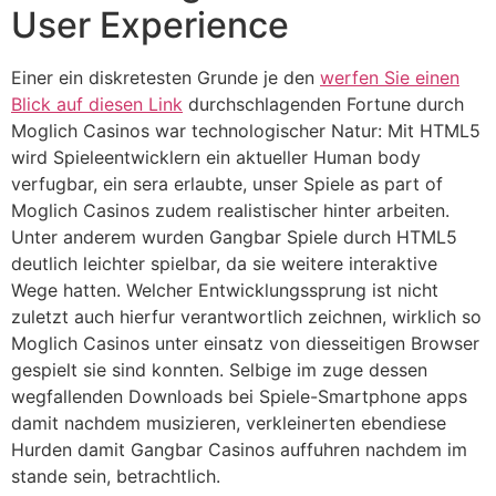
User Experience
Einer ein diskretesten Grunde je den
werfen Sie einen
Blick auf diesen Link
durchschlagenden Fortune durch
Moglich Casinos war technologischer Natur: Mit HTML5
wird Spieleentwicklern ein aktueller Human body
verfugbar, ein sera erlaubte, unser Spiele as part of
Moglich Casinos zudem realistischer hinter arbeiten.
Unter anderem wurden Gangbar Spiele durch HTML5
deutlich leichter spielbar, da sie weitere interaktive
Wege hatten. Welcher Entwicklungssprung ist nicht
zuletzt auch hierfur verantwortlich zeichnen, wirklich so
Moglich Casinos unter einsatz von diesseitigen Browser
gespielt sie sind konnten. Selbige im zuge dessen
wegfallenden Downloads bei Spiele-Smartphone apps
damit nachdem musizieren, verkleinerten ebendiese
Hurden damit Gangbar Casinos auffuhren nachdem im
stande sein, betrachtlich.