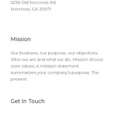
5236 Old Norcross Rd
Norcross, GA 30071
Mission
Our business, our purpose, our objectives.
Who we are and what we do. Mission shows
core values. A mission statement
summarizes your company’s purpose. The
present.
Get In Touch​
Our Services
Portfolio