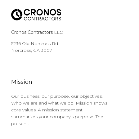
Cronos Contractors
LLC.
5236 Old Norcross Rd
Norcross, GA 30071
Mission
Our business, our purpose, our objectives.
Who we are and what we do. Mission shows
core values. A mission statement
summarizes your company’s purpose. The
present.