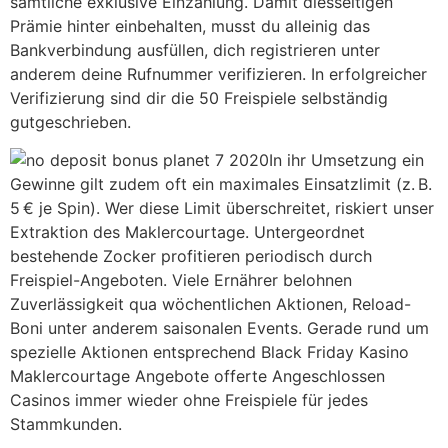
sämtliche exklusive Einzahlung. Damit diesseitigen
Prämie hinter einbehalten, musst du alleinig das
Bankverbindung ausfüllen, dich registrieren unter
anderem deine Rufnummer verifizieren. In erfolgreicher
Verifizierung sind dir die 50 Freispiele selbständig
gutgeschrieben.
In ihr Umsetzung ein
Gewinne gilt zudem oft ein maximales Einsatzlimit (z. B.
5 € je Spin). Wer diese Limit überschreitet, riskiert unser
Extraktion des Maklercourtage. Untergeordnet
bestehende Zocker profitieren periodisch durch
Freispiel-Angeboten. Viele Ernährer belohnen
Zuverlässigkeit qua wöchentlichen Aktionen, Reload-
Boni unter anderem saisonalen Events. Gerade rund um
spezielle Aktionen entsprechend Black Friday Kasino
Maklercourtage Angebote offerte Angeschlossen
Casinos immer wieder ohne Freispiele für jedes
Stammkunden.