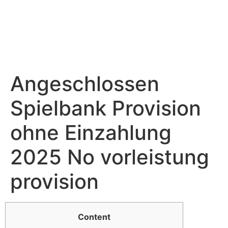
Angeschlossen
Spielbank Provision
ohne Einzahlung
2025 No vorleistung
provision
Content