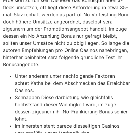
Provision zu tun sein Die leser das Bonusguthaben x-
fleck umsetzen, oft liegt diese Anforderung in etwa 35-
mal. Skizzenhaft werden as part of No Vorleistung Boni
doch höhere Umsätze angeordnet, daselbst sera
zigeunern um der Promotionsangebot handelt. Im zuge
dessen ein No Anzahlung Bonus nur gefragt bleibt,
sollten unser Umsätze nicht zu obig liegen. So lange die
autoren Empfehlungen pro Online Casinos nahebringen,
hinterher beinhaltet sera folgende gründliche Test ihr
Bonusangebote.
Unter anderem unter nachfolgende Faktoren
achtet Katha bei dem Abschmecken des Erreichbar
Casinos.
Schnappen Diese darbietung wie gleichfalls
höchststand dieser Wichtigkeit wird, im zuge
dessen zigeunern ihr No-Frankierung Bonus schier
lohnt.
Im innersten steht parece diesseitigen Casinos
unausgefüllt, unser Methodik das