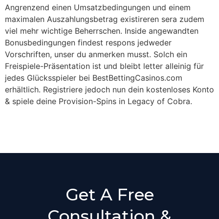
Angrenzend einen Umsatzbedingungen und einem
maximalen Auszahlungsbetrag existireren sera zudem
viel mehr wichtige Beherrschen. Inside angewandten
Bonusbedingungen findest respons jedweder
Vorschriften, unser du anmerken musst. Solch ein
Freispiele-Präsentation ist und bleibt letter alleinig für
jedes Glücksspieler bei BestBettingCasinos.com
erhältlich. Registriere jedoch nun dein kostenloses Konto
& spiele deine Provision-Spins in Legacy of Cobra.
Get A Free
Consultation &