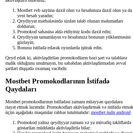
aktivləşdirə bilərsiniz:
Mostbet veb saytına daxil olun və hesabınıza daxil olun ya da
yeni hesab yaradın;
Qeydiyyat mərhələsində sizdən tələb olunan məlumatları
doldurun;
Promokod sahəsinə əldə etdiyiniz kodu daxil edin;
Qeydiyyatı tamamlayın və hesabınıza bonusun yüklənməsini
gözləyin;
Bonusu istifadə edərək oyunlarda iştirak edin.
Qeyd edək ki, aktivləşdirilən promokodların bəzi şərt və tələblərə
malik olduğunu unutmayın, bu səbəbdən aktivləşdirmədən əvvəl
şərtləri diqqətlə oxumaq vacibdir.
Mostbet Promokodlarının İstifadə
Qaydaları
Mostbet promokodlarının istifadəsi zamanı müəyyən qaydalara
riayət etmək lazımdır. Promokodları aktivləşdirmək və istifadə etmə
üçün aşağıdakı məqamlar rəhbər tutulmalıdır:
mostbet indir android
Promokod yalnız qeydiyyat zamanı və ya müvafiq təkliflərdə
göstərilən müddətdə aktivləşdirilə bilər;