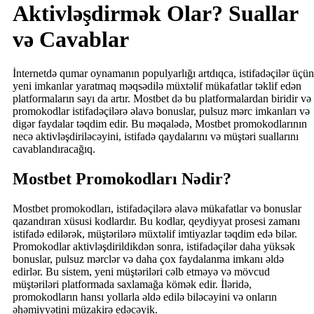
Aktivləşdirmək Olar? Suallar
və Cavablar
İnternetdə qumar oynamanın populyarlığı artdıqca, istifadəçilər üçün
yeni imkanlar yaratmaq məqsədilə müxtəlif mükafatlar təklif edən
platformaların sayı da artır. Mostbet də bu platformalardan biridir və
promokodlar istifadəçilərə əlavə bonuslar, pulsuz mərc imkanları və
digər faydalar təqdim edir. Bu məqalədə, Mostbet promokodlarının
necə aktivləşdiriləcəyini, istifadə qaydalarını və müştəri suallarını
cavablandıracağıq.
Mostbet Promokodları Nədir?
Mostbet promokodları, istifadəçilərə əlavə mükafatlar və bonuslar
qazandıran xüsusi kodlardır. Bu kodlar, qeydiyyat prosesi zamanı
istifadə edilərək, müştərilərə müxtəlif imtiyazlar təqdim edə bilər.
Promokodlar aktivləşdirildikdən sonra, istifadəçilər daha yüksək
bonuslar, pulsuz mərclər və daha çox faydalanma imkanı əldə
edirlər. Bu sistem, yeni müştəriləri cəlb etməyə və mövcud
müştəriləri platformada saxlamağa kömək edir. İləridə,
promokodların hansı yollarla əldə edilə biləcəyini və onların
əhəmiyyətini müzakirə edəcəyik.