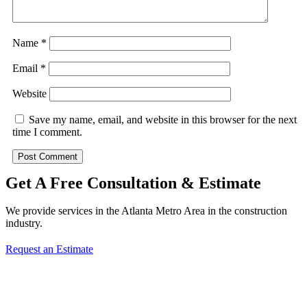
Name
*
Email
*
Website
Save my name, email, and website in this browser for the next
time I comment.
Get A Free Consultation & Estimate
We provide services in the Atlanta Metro Area in the construction
industry.
Request an Estimate