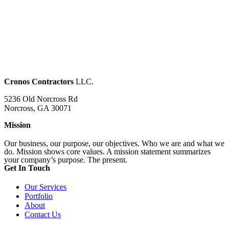
Cronos Contractors
LLC.
5236 Old Norcross Rd
Norcross, GA 30071
Mission
Our business, our purpose, our objectives. Who we are and what we
do. Mission shows core values. A mission statement summarizes
your company’s purpose. The present.
Get In Touch​
Our Services
Portfolio
About
Contact Us