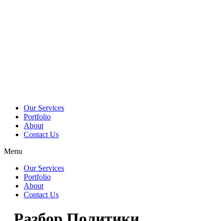
Skip
to
content
Our Services
Portfolio
About
Contact Us
Menu
Our Services
Portfolio
About
Contact Us
Разбор Политики