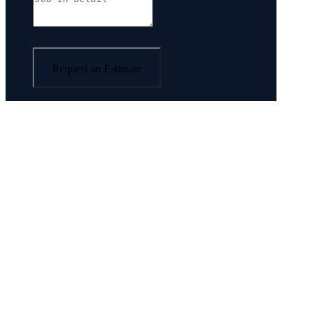
Request an Estimate