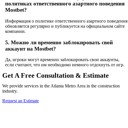
политиках ответственного азартного поведения
Mostbet?
Информация о политике ответственного азартного поведения
обновляется регулярно и публикуется на официальном сайте
компании.
5. Можно ли временно заблокировать свой
аккаунт на Mostbet?
Да, игроки могут временно заблокировать свои аккаунты,
если считают, что им необходимо немного отдохнуть от игр.
Get A Free Consultation & Estimate
We provide services in the Atlanta Metro Area in the construction
industry.
Request an Estimate