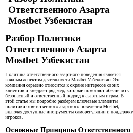
Ответственного Азарта
Mostbet Узбекистан
Разбор Политики
Ответственного Азарта
Mostbet Узбекистан
Политика ответственного азартного поведения является
важным аспектом деятельности Mostbet Узбекистан. Эта
компания серьезно относится к охране интересов своих
клиентов и внедряет ряд мер, которые помогают обеспечить
безопасный и ответственный подход к азартным играм. В
этой статье мы подробно разберем ключевые элементы
политики ответственного азартного поведения Mostbet,
включая доступные инструменты саморегуляции и поддержку
игроков.
Основные Принципы Ответственного