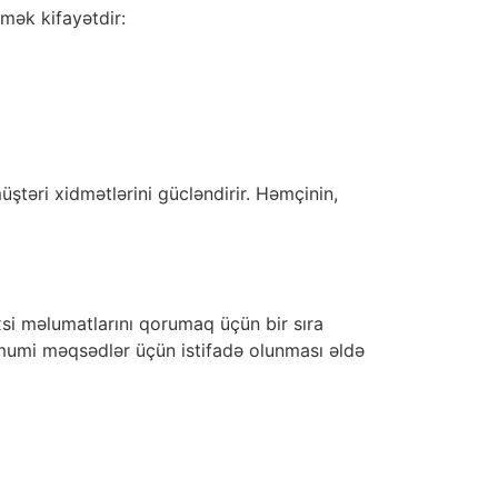
mək kifayətdir:
ştəri xidmətlərini gücləndirir. Həmçinin,
əxsi məlumatlarını qorumaq üçün bir sıra
ümumi məqsədlər üçün istifadə olunması əldə