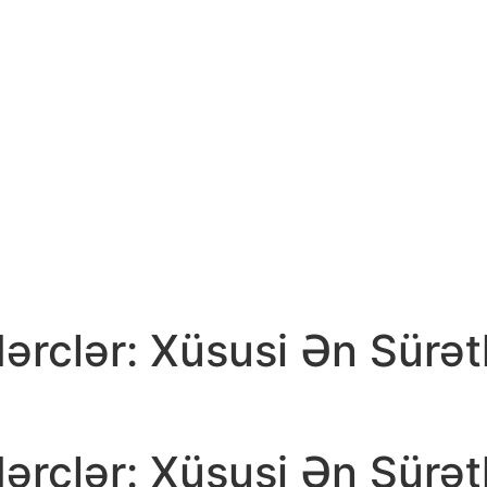
rclər: Xüsusi Ən Sürətl
rclər: Xüsusi Ən Sürətl