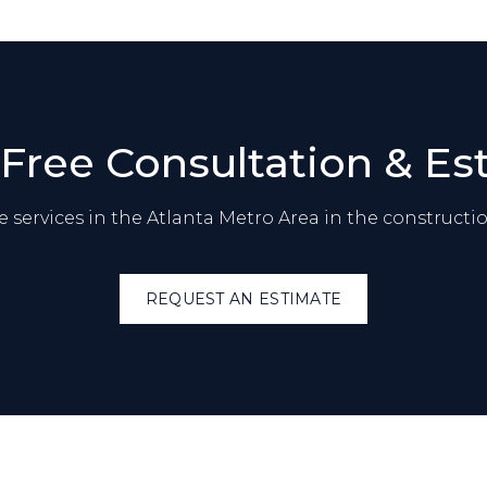
 Free Consultation & Es
 services in the Atlanta Metro Area in the constructio
REQUEST AN ESTIMATE