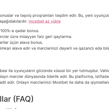
 bonuslar və təşviq proqramları təqdim edir. Bu, yeni oyunçu
 aşağıdakılardır:
mostbet az yükle
n 100%-ə qədər bonus.
mərclər üzrə müəyyən faiz geri qaytarma.
rilər üçün əlavə bonus.
mkan əlavə edir və mərclərinizi dəyərli və qazanclı edə bilə
bəsi ilə oyunçuların gözündə xüsusi bir yer tutmuşdur. Vahid 
layn mərclər dünyasında liderlik edir. Bu platforma, istifadə
dli edir. Onlayn mərclərinizi Mostbet ilə daha da qiymətlə
lar (FAQ)