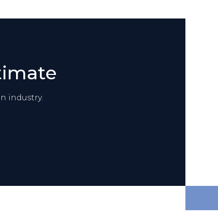
timate
n industry.