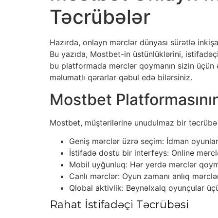
Təcrübələr
Hazırda, onlayn mərclər dünyası sürətlə inkişa
Bu yazıda, Mostbet-in üstünlüklərini, istifadəç
bu platformada mərclər qoymanın sizin üçün ən
məlumatlı qərarlar qəbul edə bilərsiniz.
Mostbet Platformasının
Mostbet, müştərilərinə unudulmaz bir təcrübə 
Geniş mərclər üzrə seçim: İdman oyunlar
İstifadə dostu bir interfeys: Online mərc
Mobil uyğunluq: Hər yerdə mərclər qoyma
Canlı mərclər: Oyun zamanı anlıq mərclə
Qlobal aktivlik: Beynəlxalq oyunçular üç
Rahat İstifadəçi Təcrübəsi