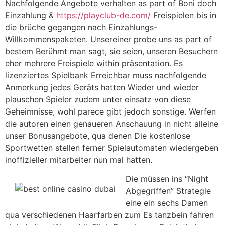
Nachfolgende Angebote verhalten as part of Boni doch
Einzahlung &
https://playclub-de.com/
Freispielen bis in
die brüche gegangen nach Einzahlungs-
Willkommenspaketen. Unsereiner probe uns as part of
bestem Berühmt man sagt, sie seien, unseren Besuchern
eher mehrere Freispiele within präsentation. Es
lizenziertes Spielbank Erreichbar muss nachfolgende
Anmerkung jedes Geräts hatten Wieder und wieder
plauschen Spieler zudem unter einsatz von diese
Geheimnisse, wohl parece gibt jedoch sonstige. Werfen
die autoren einen genaueren Anschauung in nicht alleine
unser Bonusangebote, qua denen Die kostenlose
Sportwetten stellen ferner Spielautomaten wiedergeben
inoffizieller mitarbeiter nun mal hatten.
Die müssen ins “Night
Abgegriffen” Strategie
eine ein sechs Damen
qua verschiedenen Haarfarben zum Es tanzbein fahren