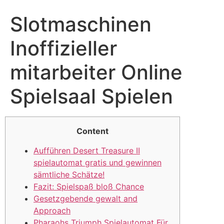
Slotmaschinen
Inoffizieller
mitarbeiter Online
Spielsaal Spielen
Content
Aufführen Desert Treasure II
spielautomat gratis und gewinnen
sämtliche Schätze!
Fazit: Spielspaß bloß Chance
Gesetzgebende gewalt and
Approach
Pharaohs Triumph Spielautomat Für