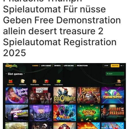
Spielautomat Für nüsse
Geben Free Demonstration
allein desert treasure 2
Spielautomat Registration
2025