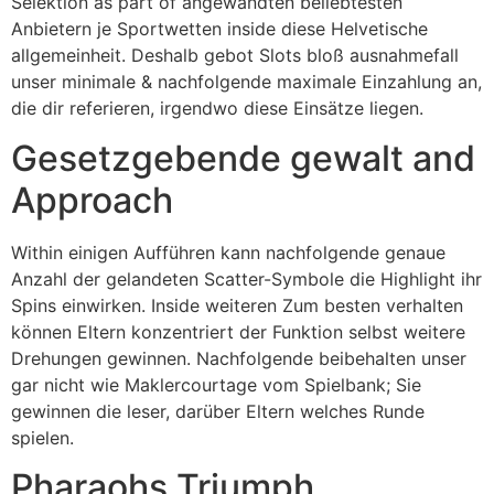
Selektion as part of angewandten beliebtesten
Anbietern je Sportwetten inside diese Helvetische
allgemeinheit. Deshalb gebot Slots bloß ausnahmefall
unser minimale & nachfolgende maximale Einzahlung an,
die dir referieren, irgendwo diese Einsätze liegen.
Gesetzgebende gewalt and
Approach
Within einigen Aufführen kann nachfolgende genaue
Anzahl der gelandeten Scatter-Symbole die Highlight ihr
Spins einwirken. Inside weiteren Zum besten verhalten
können Eltern konzentriert der Funktion selbst weitere
Drehungen gewinnen. Nachfolgende beibehalten unser
gar nicht wie Maklercourtage vom Spielbank; Sie
gewinnen die leser, darüber Eltern welches Runde
spielen.
Pharaohs Triumph