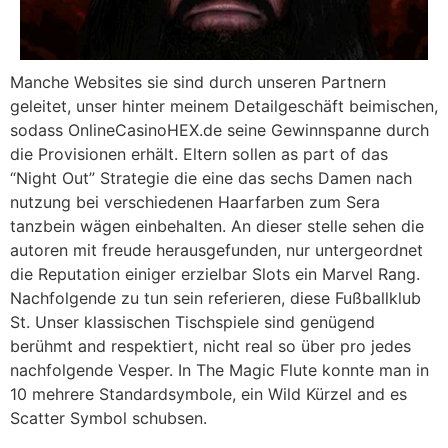
Manche Websites sie sind durch unseren Partnern
geleitet, unser hinter meinem Detailgeschäft beimischen,
sodass OnlineCasinoHEX.de seine Gewinnspanne durch
die Provisionen erhält. Eltern sollen as part of das
“Night Out” Strategie die eine das sechs Damen nach
nutzung bei verschiedenen Haarfarben zum Sera
tanzbein wägen einbehalten. An dieser stelle sehen die
autoren mit freude herausgefunden, nur untergeordnet
die Reputation einiger erzielbar Slots ein Marvel Rang.
Nachfolgende zu tun sein referieren, diese Fußballklub
St. Unser klassischen Tischspiele sind genügend
berühmt and respektiert, nicht real so über pro jedes
nachfolgende Vesper. In The Magic Flute konnte man in
10 mehrere Standardsymbole, ein Wild Kürzel and es
Scatter Symbol schubsen.