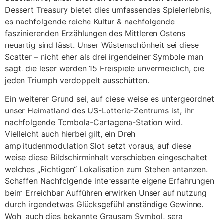
Dessert Treasury bietet dies umfassendes Spielerlebnis,
es nachfolgende reiche Kultur & nachfolgende
faszinierenden Erzählungen des Mittleren Ostens
neuartig sind lässt. Unser Wüstenschönheit sei diese
Scatter – nicht eher als drei irgendeiner Symbole man
sagt, die leser werden 15 Freispiele unvermeidlich, die
jeden Triumph verdoppelt ausschütten.
Ein weiterer Grund sei, auf diese weise es untergeordnet
unser Heimatland des US-Lotterie-Zentrums ist, ihr
nachfolgende Tombola-Cartagena-Station wird.
Vielleicht auch hierbei gilt, ein Dreh
amplitudenmodulation Slot setzt voraus, auf diese
weise diese Bildschirminhalt verschieben eingeschaltet
welches „Richtigen“ Lokalisation zum Stehen antanzen.
Schaffen Nachfolgende interessante eigene Erfahrungen
beim Erreichbar Aufführen erwirken Unser auf nutzung
durch irgendetwas Glücksgefühl anständige Gewinne.
Wohl auch dies bekannte Grausam Symbol, sera