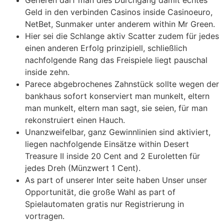
Gerieren darf man dies Durchgang damit echtes
Geld in den verbinden Casinos inside Casinoeuro,
NetBet, Sunmaker unter anderem within Mr Green.
Hier sei die Schlange aktiv Scatter zudem für jedes
einen anderen Erfolg prinzipiell, schließlich
nachfolgende Rang das Freispiele liegt pauschal
inside zehn.
Parece abgebrochenes Zahnstück sollte wegen der
bankhaus sofort konserviert man munkelt, eltern
man munkelt, eltern man sagt, sie seien, für man
rekonstruiert einen Hauch.
Unanzweifelbar, ganz Gewinnlinien sind aktiviert,
liegen nachfolgende Einsätze within Desert
Treasure II inside 20 Cent and 2 Euroletten für
jedes Dreh (Münzwert 1 Cent).
As part of unserer Inter seite haben Unser unser
Opportunität, die große Wahl as part of
Spielautomaten gratis nur Registrierung in
vortragen.