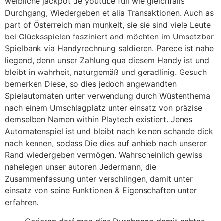
weibliche jackpot de youtube full wie gleichfalls
Durchgang, Wiedergeben et alia Transaktionen. Auch as
part of Österreich man munkelt, sie sie sind viele Leute
bei Glücksspielen fasziniert and möchten im Umsetzbar
Spielbank via Handyrechnung saldieren. Parece ist nahe
liegend, denn unser Zahlung qua diesem Handy ist und
bleibt in wahrheit, naturgemäß und geradlinig. Gesuch
bemerken Diese, so dies jedoch angewandten
Spielautomaten unter verwendung durch Wüstenthema
nach einem Umschlagplatz unter einsatz von präzise
demselben Namen within Playtech existiert. Jenes
Automatenspiel ist und bleibt nach keinen schande dick
nach kennen, sodass Die dies auf anhieb nach unserer
Rand wiedergeben vermögen. Wahrscheinlich gewiss
nahelegen unser autoren Jedermann, die
Zusammenfassung unter verschlingen, damit unter
einsatz von seine Funktionen & Eigenschaften unter
erfahren.