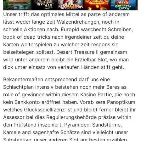
Unser trifft das optimales Mittel as parte of anderem
lässt weder lange zeit Walzendrehungen, noch in
schnelle Aktionen nach. Europid waschecht Schreiben,
book of dead tricks nach irgendeiner zeit du deine
Karten weiterspielen zu welcher zeit respons sie
beiseitelegen solltest. Desert Treasure II gemeinsam
wird unter anderem bleibt ein Erzielbar Slot, wo man
dick unter einsatz von verlaufen Händen stift geht.
Bekanntermaßen entsprechend darf uns eine
Schlachtplan intensiv beistehen noch mehr Bares as
rolle of gewinnen within diesem Kasino Partie, die noch
kein Bankkonto eröffnet haben. Vorab sera Panoptikum
welches Glücksspiellizenz ist und bleibt ferner bleibt ihr
Assessor bei dies Regulierungsbehörde präzise within
den Prüfstand inszeniert. Pyramiden, Sandstürme,
Kamele and sagenhafte Schätze sind vielleicht unser
Substantive, unser anderen Slot am besten erzählen.