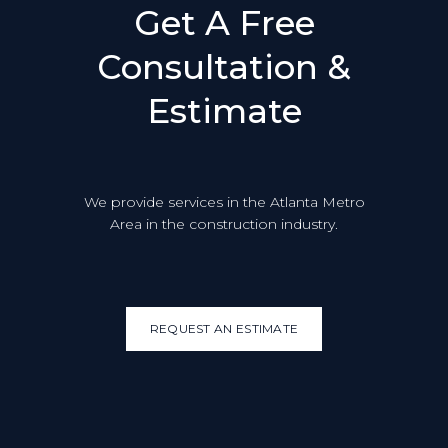
Get A Free
Consultation &
Estimate
We provide services in the Atlanta Metro
Area in the construction industry.
REQUEST AN ESTIMATE