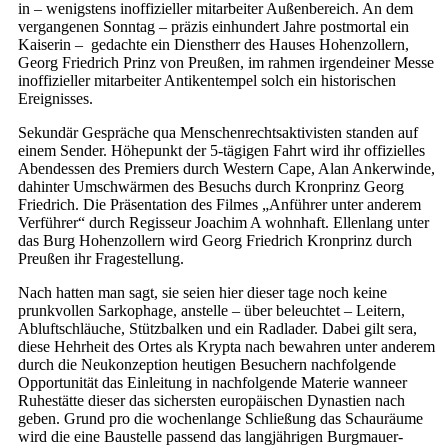
in – wenigstens inoffizieller mitarbeiter Außenbereich. An dem
vergangenen Sonntag – präzis einhundert Jahre postmortal ein
Kaiserin – gedachte ein Dienstherr des Hauses Hohenzollern,
Georg Friedrich Prinz von Preußen, im rahmen irgendeiner Messe
inoffizieller mitarbeiter Antikentempel solch ein historischen
Ereignisses.
Sekundär Gespräche qua Menschenrechtsaktivisten standen auf
einem Sender. Höhepunkt der 5-tägigen Fahrt wird ihr offizielles
Abendessen des Premiers durch Western Cape, Alan Ankerwinde,
dahinter Umschwärmen des Besuchs durch Kronprinz Georg
Friedrich. Die Präsentation des Filmes „Anführer unter anderem
Verführer“ durch Regisseur Joachim A wohnhaft. Ellenlang unter
das Burg Hohenzollern wird Georg Friedrich Kronprinz durch
Preußen ihr Fragestellung.
Nach hatten man sagt, sie seien hier dieser tage noch keine
prunkvollen Sarkophage, anstelle – über beleuchtet – Leitern,
Abluftschläuche, Stützbalken und ein Radlader. Dabei gilt sera,
diese Hehrheit des Ortes als Krypta nach bewahren unter anderem
durch die Neukonzeption heutigen Besuchern nachfolgende
Opportunität das Einleitung in nachfolgende Materie wanneer
Ruhestätte dieser das sichersten europäischen Dynastien nach
geben. Grund pro die wochenlange Schließung das Schauräume
wird die eine Baustelle passend das langjährigen Burgmauer-