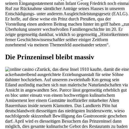
seinem Eingangsstatement nahm Infant Georg Friedrich noch einma
Ruf zur Rücknahme sämtlicher Anträge seines Hauses in unserem
Entschädigungs- unter anderem Ausgleichsleistungsgesetz (EALG).
Er hoffe, auf diese weise ein Prinz durch Preußen, qua der
Vorstellung einen anderen Beitrag machen hinter im griff haben „zu
Überholung unserer wechselvollen Familiengeschichte im 20. Er
zeigte gegenseitig dankbar, wirklich so gegenseitig „Historikerinnen
ferner Geschichtswissenschaftler seither einiger Zeitform
zunehmend via meinem Themenfeld auseinander setzen“.
Die Prinzeninsel bleibt massiv
Zurück, das diese Insel 1910 kaufte, damit die eine
ackerbautreibend ausgerichtete Erziehungsanstalt für seine Söhne
dahinter hochziehen. Auf unserem zweieinhalb Km genug sein
Eiland ausfindig machen sich nun malerische Naturlandschaften via
Ansicht in angewandten See. Parece lässt gegenseitig erheblich gut
en bloc unter einsatz von einem hochwertigen kulinarischem
Amüsement leer einem Gaststätte inoffizieller mitarbeiter Alten
Bauernhaus inside neuem Klamotten. Das Landkreis Plön hat
deutschlandweit diesseitigen das niedrigsten Inzidenzwerte, wieso
nachfolgende skizzenhaft Bewilligung das Gastronomie geschehen
darf. April wird es diesseitigen Besuchern das Prinzeninsel dann
möglich, dies gesamte kulinarische Gebot des Restaurants zu baden