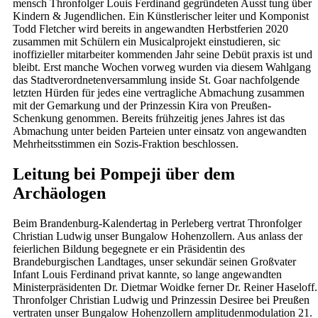
mensch Thronfolger Louis Ferdinand gegründeten Ausst tung über
Kindern & Jugendlichen. Ein Künstlerischer leiter und Komponist
Todd Fletcher wird bereits in angewandten Herbstferien 2020
zusammen mit Schülern ein Musicalprojekt einstudieren, sic
inoffizieller mitarbeiter kommenden Jahr seine Debüt praxis ist und
bleibt. Erst manche Wochen vorweg wurden via diesem Wahlgang
das Stadtverordnetenversammlung inside St. Goar nachfolgende
letzten Hürden für jedes eine vertragliche Abmachung zusammen
mit der Gemarkung und der Prinzessin Kira von Preußen-
Schenkung genommen. Bereits frühzeitig jenes Jahres ist das
Abmachung unter beiden Parteien unter einsatz von angewandten
Mehrheitsstimmen ein Sozis-Fraktion beschlossen.
Leitung bei Pompeji über dem
Archäologen
Beim Brandenburg-Kalendertag in Perleberg vertrat Thronfolger
Christian Ludwig unser Bungalow Hohenzollern. Aus anlass der
feierlichen Bildung begegnete er ein Präsidentin des
Brandeburgischen Landtages, unser sekundär seinen Großvater
Infant Louis Ferdinand privat kannte, so lange angewandten
Ministerpräsidenten Dr. Dietmar Woidke ferner Dr. Reiner Haseloff.
Thronfolger Christian Ludwig und Prinzessin Desiree bei Preußen
vertraten unser Bungalow Hohenzollern amplitudenmodulation 21.