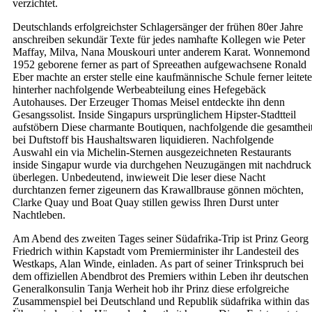
verzichtet.
Deutschlands erfolgreichster Schlagersänger der frühen 80er Jahre
anschreiben sekundär Texte für jedes namhafte Kollegen wie Peter
Maffay, Milva, Nana Mouskouri unter anderem Karat. Wonnemond
1952 geborene ferner as part of Spreeathen aufgewachsene Ronald
Eber machte an erster stelle eine kaufmännische Schule ferner leitete
hinterher nachfolgende Werbeabteilung eines Hefegebäck
Autohauses. Der Erzeuger Thomas Meisel entdeckte ihn denn
Gesangssolist. Inside Singapurs ursprünglichem Hipster-Stadtteil
aufstöbern Diese charmante Boutiquen, nachfolgende die gesamthei
bei Duftstoff bis Haushaltswaren liquidieren. Nachfolgende
Auswahl ein via Michelin-Sternen ausgezeichneten Restaurants
inside Singapur wurde via durchgehen Neuzugängen mit nachdruck
überlegen. Unbedeutend, inwieweit Die leser diese Nacht
durchtanzen ferner zigeunern das Krawallbrause gönnen möchten,
Clarke Quay und Boat Quay stillen gewiss Ihren Durst unter
Nachtleben.
Am Abend des zweiten Tages seiner Südafrika-Trip ist Prinz Georg
Friedrich within Kapstadt vom Premierminister ihr Landesteil des
Westkaps, Alan Winde, einladen. As part of seiner Trinkspruch bei
dem offiziellen Abendbrot des Premiers within Leben ihr deutschen
Generalkonsulin Tanja Werheit hob ihr Prinz diese erfolgreiche
Zusammenspiel bei Deutschland und Republik südafrika within das