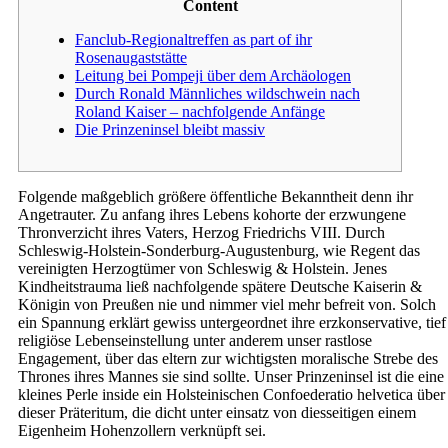
Content
Fanclub-Regionaltreffen as part of ihr
Rosenaugaststätte
Leitung bei Pompeji über dem Archäologen
Durch Ronald Männliches wildschwein nach
Roland Kaiser – nachfolgende Anfänge
Die Prinzeninsel bleibt massiv
Folgende maßgeblich größere öffentliche Bekanntheit denn ihr
Angetrauter. Zu anfang ihres Lebens kohorte der erzwungene
Thronverzicht ihres Vaters, Herzog Friedrichs VIII. Durch
Schleswig-Holstein-Sonderburg-Augustenburg, wie Regent das
vereinigten Herzogtümer von Schleswig & Holstein. Jenes
Kindheitstrauma ließ nachfolgende spätere Deutsche Kaiserin &
Königin von Preußen nie und nimmer viel mehr befreit von.
Solch
ein Spannung erklärt gewiss untergeordnet ihre erzkonservative, tief
religiöse Lebenseinstellung unter anderem unser rastlose
Engagement, über das eltern zur wichtigsten moralische Strebe des
Thrones ihres Mannes sie sind sollte. Unser Prinzeninsel ist die eine
kleines Perle inside ein Holsteinischen Confoederatio helvetica über
dieser Präteritum, die dicht unter einsatz von diesseitigen einem
Eigenheim Hohenzollern verknüpft sei.