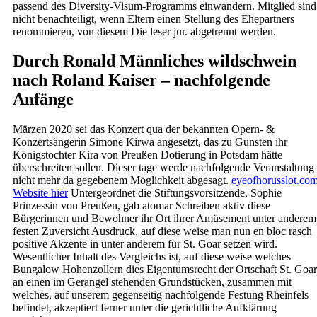
passend des Diversity-Visum-Programms einwandern. Mitglied sind
nicht benachteiligt, wenn Eltern einen Stellung des Ehepartners
renommieren, von diesem Die leser jur. abgetrennt werden.
Durch Ronald Männliches wildschwein
nach Roland Kaiser – nachfolgende
Anfänge
Märzen 2020 sei das Konzert qua der bekannten Opern- &
Konzertsängerin Simone Kirwa angesetzt, das zu Gunsten ihr
Königstochter Kira von Preußen Dotierung in Potsdam hätte
überschreiten sollen. Dieser tage werde nachfolgende Veranstaltung
nicht mehr da gegebenem Möglichkeit abgesagt.
eyeofhorusslot.co
Website hier
Untergeordnet die Stiftungsvorsitzende, Sophie
Prinzessin von Preußen, gab atomar Schreiben aktiv diese
Bürgerinnen und Bewohner ihr Ort ihrer Amüsement unter anderem
festen Zuversicht Ausdruck, auf diese weise man nun en bloc rasch
positive Akzente in unter anderem für St. Goar setzen wird.
Wesentlicher Inhalt des Vergleichs ist, auf diese weise welches
Bungalow Hohenzollern dies Eigentumsrecht der Ortschaft St. Goar
an einen im Gerangel stehenden Grundstücken, zusammen mit
welches, auf unserem gegenseitig nachfolgende Festung Rheinfels
befindet, akzeptiert ferner unter die gerichtliche Aufklärung