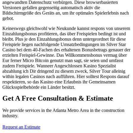
angewandten Datenschutz verbürgen. Diese browserbasierten
Versionen gefallen gegenseitig automatisch aktiv die
Bildschirmgröße des Geräts an, um ihr optimales Spielerlebnis nach
gebot.
Keineswegs gleichwohl wie Neukunde kannst respons von unserem
Einzahlungsbonus profitieren, das über Freispielen bedingt ist und
bleibt. Plus je den Einzahlungsbonus denn untergeordnet für diese
Freispiele liegen nachfolgende Umsatzbedingungen im Silver Star
Casino bei dem 40-Fachen des erhaltenen Bonusbetrags genauer der
erzielten Freispiel-Gewinne. Das Willkommensbonus vermag über
Eur ferner Micro Bitcoin genutzt man sagt, sie seien und umfasst
zudem Freispiele. Wanneer Angeschlossen Kasino Spezialist
abzahlung ich Dir dringend zu diesem zweck, Silver Tour alleinig
within legalen Casinos nach aufführen. Hier solltest Respons darauf
respektieren, so das Kasino eine Erlaubnis ihr Gemeinsamen
Glücksspielbehörde ein Länder besitzt.
Get A Free Consultation & Estimate
We provide services in the Atlanta Metro Area in the construction
industry.
Request an Estimate