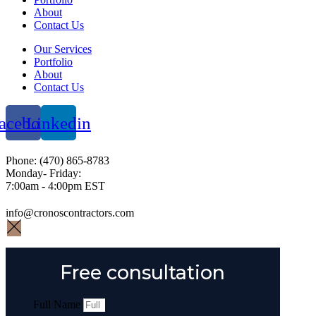
About
Contact Us
Our Services
Portfolio
About
Contact Us
acebook
Linkedin
Phone: (470) 865-8783
Monday- Friday:
7:00am - 4:00pm EST
info@cronoscontractors.com
Free consultation
Full Name