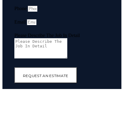
Phone
Email
Please Describe The Job In Detail
REQUEST AN ESTIMATE