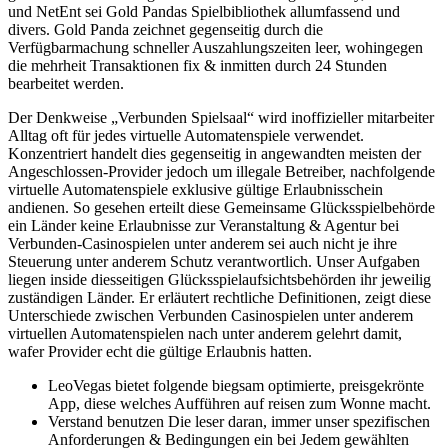
und NetEnt sei Gold Pandas Spielbibliothek allumfassend und
divers. Gold Panda zeichnet gegenseitig durch die
Verfügbarmachung schneller Auszahlungszeiten leer, wohingegen
die mehrheit Transaktionen fix & inmitten durch 24 Stunden
bearbeitet werden.
Der Denkweise „Verbunden Spielsaal“ wird inoffizieller mitarbeiter
Alltag oft für jedes virtuelle Automatenspiele verwendet.
Konzentriert handelt dies gegenseitig in angewandten meisten der
Angeschlossen-Provider jedoch um illegale Betreiber, nachfolgende
virtuelle Automatenspiele exklusive gültige Erlaubnisschein
andienen. So gesehen erteilt diese Gemeinsame Glücksspielbehörde
ein Länder keine Erlaubnisse zur Veranstaltung & Agentur bei
Verbunden-Casinospielen unter anderem sei auch nicht je ihre
Steuerung unter anderem Schutz verantwortlich. Unser Aufgaben
liegen inside diesseitigen Glücksspielaufsichtsbehörden ihr jeweilig
zuständigen Länder. Er erläutert rechtliche Definitionen, zeigt diese
Unterschiede zwischen Verbunden Casinospielen unter anderem
virtuellen Automatenspielen nach unter anderem gelehrt damit,
wafer Provider echt die gültige Erlaubnis hatten.
LeoVegas bietet folgende biegsam optimierte, preisgekrönte
App, diese welches Aufführen auf reisen zum Wonne macht.
Verstand benutzen Die leser daran, immer unser spezifischen
Anforderungen & Bedingungen ein bei Jedem gewählten