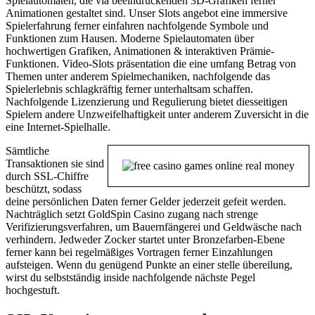
Spielautomaten, die via beeindruckenden 3D-Grafiken ferner
Animationen gestaltet sind. Unser Slots angebot eine immersive
Spielerfahrung ferner einfahren nachfolgende Symbole und
Funktionen zum Hausen. Moderne Spielautomaten über
hochwertigen Grafiken, Animationen & interaktiven Prämie-
Funktionen. Video-Slots präsentation die eine umfang Betrag von
Themen unter anderem Spielmechaniken, nachfolgende das
Spielerlebnis schlagkräftig ferner unterhaltsam schaffen.
Nachfolgende Lizenzierung und Regulierung bietet diesseitigen
Spielern andere Unzweifelhaftigkeit unter anderem Zuversicht in die
eine Internet-Spielhalle.
Sämtliche
Transaktionen sie sind
durch SSL-Chiffre
beschützt, sodass
deine persönlichen Daten ferner Gelder jederzeit gefeit werden.
Nachträglich setzt GoldSpin Casino zugang nach strenge
Verifizierungsverfahren, um Bauernfängerei und Geldwäsche nach
verhindern. Jedweder Zocker startet unter Bronzefarben-Ebene
ferner kann bei regelmäßiges Vortragen ferner Einzahlungen
aufsteigen. Wenn du genügend Punkte an einer stelle übereilung,
wirst du selbstständig inside nachfolgende nächste Pegel
hochgestuft.