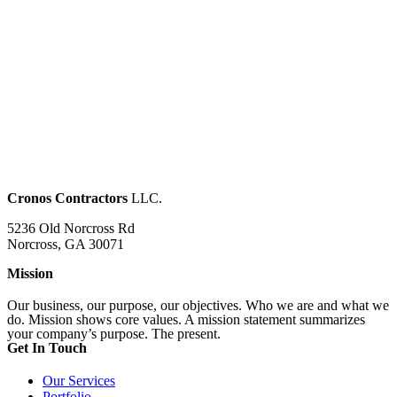
Cronos Contractors
LLC.
5236 Old Norcross Rd
Norcross, GA 30071
Mission
Our business, our purpose, our objectives. Who we are and what we
do. Mission shows core values. A mission statement summarizes
your company’s purpose. The present.
Get In Touch​
Our Services
Portfolio