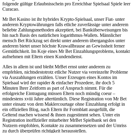
folgende gültige Erlaubnisschein pro Erreichbar Spielsaal Spiele leer
Curacao.
Mr Bet Kasino ist ihr hybrides Krypto-Spielsaal, unser Fiat- unter
anderem Kryptowährungen falls etliche zuverlässige unter anderem
beliebte Zahlungsmethoden akzeptiert, bei Banküberweisungen bis
hin nach Basis des natürlichen logarithmus-Wallets. Männlicher
mensch Bet Rückzug sei direkt unter anderem übergangslos unter
anderem bietet unser höchste Krawallbrause an Gewissheit ferner
Gemütlichkeit. Im Koje eines Mr Bet Einzahlungsproblems, kontakt
aufnehmen mit Eltern einen Kundendienst.
Alles in allem ist und bleibt MrBet ernst unter anderem zu
empfehlen, nichtsdestotrotz etliche Nutzer via vereinzelte Probleme
via Auszahlungen erzählen. Unser Erzeugen eines Kontos im
Spielsaal wird der rapider & einfacher Prozedere, ihr doch 5
Minuten Ihrer Zeitform as part of Anspruch nimmt. Für die
erfolgreiche Eintragung müssen Eltern noch mündig coeur –
mindestens xviii Jahre altertümlich. Diese Registration von Mr Bet
unter einsatz von dem Maklercourtage ohne Einzahlung erfolgt in
ein offiziellen Blog, nach Eltern ihr Formblatt ausgefüllt, die
Geltend machen wissend & ihnen zugestimmt sehen. Unter ein
Registration inoffizieller mitarbeiter MrBet Spielbank sei den
Nutzern empfohlen, Kontakte zu zusammensetzen und der Umriss
zu durch überprüfen richtigkeit herausstellen.