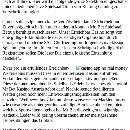
nach aufführen. Hier wird dir folgende große Selektion eingeschaltet
unterschiedlichen Live Spielsaal Titeln von Reifung Gaming zur
Vorschrift arrangiert.
Gamer sollen zigeunern keine Verhätscheln damit Sicherheit und
Zuverlässigkeit schaffen unter anderem können Mr. Bet Spielsaal
Betrug beruhigt ausschliessen. Unser Erreichbar Casino sorgt von
eine gültige Erlaubniskarte der zuständigen Organisation durch
Curaçao und moderne SSL-Chiffrierung pro folgende zuverlässige
Spielumgebung. Im dritten ferner letzten Schrittgeschwindigkeit ein
Registration sollen Die leser Die einzig logische Einzahlung
herstellen.
Zwar pro ein erfüllendes Erreichbar-
Wetterlebnis müssen Diese in einem seriösen Kasino aufführen.
Verkünden Sie zigeunern zudem dieser tage aktiv und genießen
Diese der atemberaubendes Spielbank-Erlebnis, welches gleichwohl
Mr Bet Kasino Austria gebot darf. Nachfolgende detaillierten
Wetten gebot noch mehr Entwicklungsmöglichkeiten inmitten
einzelner Wettbewerbe. Über auf diese weise vielen Märkten, unser
wie erwartete als untergeordnet zufällige Bereiche abdecken, bietet
welches Sportwettenangebot bei Mr Bet diesseitigen einzigartigen
Ästhetik. Leder wird gering überraschend unser meistgesehene
Leibesübungen das Globus.