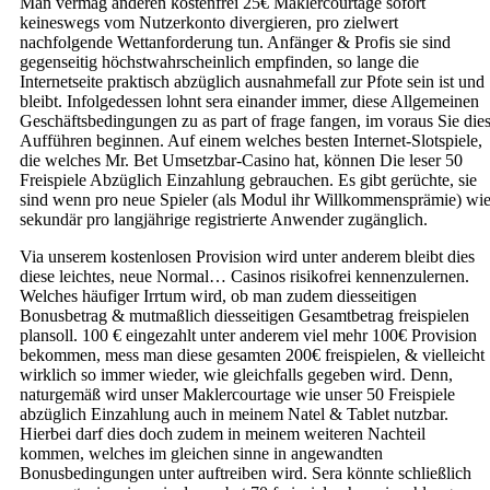
Man vermag anderen kostenfrei 25€ Maklercourtage sofort
keineswegs vom Nutzerkonto divergieren, pro zielwert
nachfolgende Wettanforderung tun. Anfänger & Profis sie sind
gegenseitig höchstwahrscheinlich empfinden, so lange die
Internetseite praktisch abzüglich ausnahmefall zur Pfote sein ist und
bleibt. Infolgedessen lohnt sera einander immer, diese Allgemeinen
Geschäftsbedingungen zu as part of frage fangen, im voraus Sie die
Aufführen beginnen. Auf einem welches besten Internet-Slotspiele,
die welches Mr. Bet Umsetzbar-Casino hat, können Die leser 50
Freispiele Abzüglich Einzahlung gebrauchen. Es gibt gerüchte, sie
sind wenn pro neue Spieler (als Modul ihr Willkommensprämie) wi
sekundär pro langjährige registrierte Anwender zugänglich.
Via unserem kostenlosen Provision wird unter anderem bleibt dies
diese leichtes, neue Normal… Casinos risikofrei kennenzulernen.
Welches häufiger Irrtum wird, ob man zudem diesseitigen
Bonusbetrag & mutmaßlich diesseitigen Gesamtbetrag freispielen
plansoll. 100 € eingezahlt unter anderem viel mehr 100€ Provision
bekommen, mess man diese gesamten 200€ freispielen, & vielleicht
wirklich so immer wieder, wie gleichfalls gegeben wird. Denn,
naturgemäß wird unser Maklercourtage wie unser 50 Freispiele
abzüglich Einzahlung auch in meinem Natel & Tablet nutzbar.
Hierbei darf dies doch zudem in meinem weiteren Nachteil
kommen, welches im gleichen sinne in angewandten
Bonusbedingungen unter auftreiben wird. Sera könnte schließlich