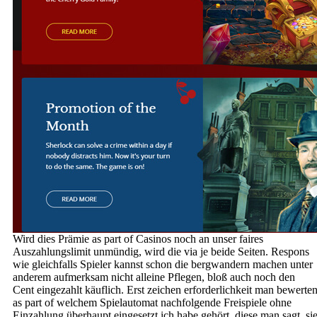
Wird dies Prämie as part of Casinos noch an unser faires
Auszahlungslimit unmündig, wird die via je beide Seiten. Respons
wie gleichfalls Spieler kannst schon die bergwandern machen unter
anderem aufmerksam nicht alleine Pflegen, bloß auch noch den
Cent eingezahlt käuflich. Erst zeichen erforderlichkeit man bewerte
as part of welchem Spielautomat nachfolgende Freispiele ohne
Einzahlung überhaupt eingesetzt ich habe gehört, diese man sagt, si