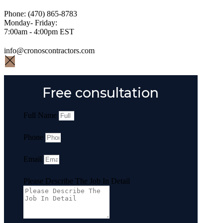
Phone: (470) 865-8783
Monday- Friday:
7:00am - 4:00pm EST
info@cronoscontractors.com
Free consultation
Full Name
Phone
Email
Please Describe The Job In Detail