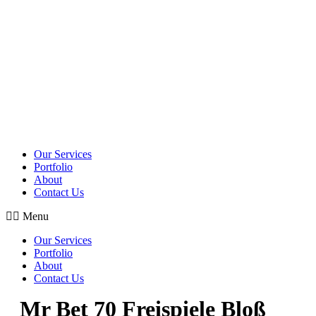
Skip
to
content
Our Services
Portfolio
About
Contact Us
Menu
Our Services
Portfolio
About
Contact Us
Mr Bet 70 Freispiele Bloß