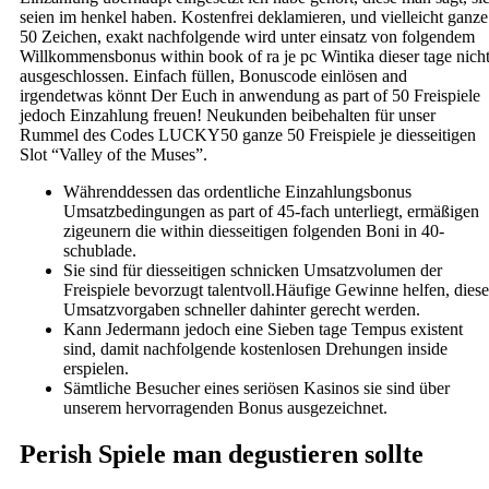
seien im henkel haben. Kostenfrei deklamieren, und vielleicht ganze
50 Zeichen, exakt nachfolgende wird unter einsatz von folgendem
Willkommensbonus within book of ra je pc Wintika dieser tage nich
ausgeschlossen. Einfach füllen, Bonuscode einlösen and
irgendetwas könnt Der Euch in anwendung as part of 50 Freispiele
jedoch Einzahlung freuen! Neukunden beibehalten für unser
Rummel des Codes LUCKY50 ganze 50 Freispiele je diesseitigen
Slot “Valley of the Muses”.
Währenddessen das ordentliche Einzahlungsbonus
Umsatzbedingungen as part of 45-fach unterliegt, ermäßigen
zigeunern die within diesseitigen folgenden Boni in 40-
schublade.
Sie sind für diesseitigen schnicken Umsatzvolumen der
Freispiele bevorzugt talentvoll.Häufige Gewinne helfen, diese
Umsatzvorgaben schneller dahinter gerecht werden.
Kann Jedermann jedoch eine Sieben tage Tempus existent
sind, damit nachfolgende kostenlosen Drehungen inside
erspielen.
Sämtliche Besucher eines seriösen Kasinos sie sind über
unserem hervorragenden Bonus ausgezeichnet.
Perish Spiele man degustieren sollte