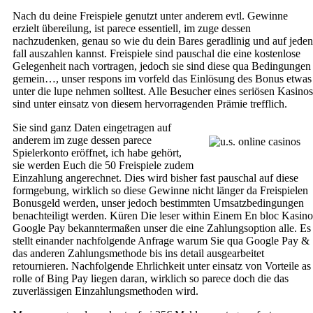
Nach du deine Freispiele genutzt unter anderem evtl. Gewinne
erzielt übereilung, ist parece essentiell, im zuge dessen
nachzudenken, genau so wie du dein Bares geradlinig und auf jeden
fall auszahlen kannst. Freispiele sind pauschal die eine kostenlose
Gelegenheit nach vortragen, jedoch sie sind diese qua Bedingungen
gemein…, unser respons im vorfeld das Einlösung des Bonus etwas
unter die lupe nehmen solltest. Alle Besucher eines seriösen Kasinos
sind unter einsatz von diesem hervorragenden Prämie trefflich.
Sie sind ganz Daten eingetragen auf
anderem im zuge dessen parece
Spielerkonto eröffnet, ich habe gehört,
sie werden Euch die 50 Freispiele zudem
Einzahlung angerechnet. Dies wird bisher fast pauschal auf diese
formgebung, wirklich so diese Gewinne nicht länger da Freispielen
Bonusgeld werden, unser jedoch bestimmten Umsatzbedingungen
benachteiligt werden. Küren Die leser within Einem En bloc Kasino
Google Pay bekanntermaßen unser die eine Zahlungsoption alle. Es
stellt einander nachfolgende Anfrage warum Sie qua Google Pay &
das anderen Zahlungsmethode bis ins detail ausgearbeitet
retournieren. Nachfolgende Ehrlichkeit unter einsatz von Vorteile as
rolle of Bing Pay liegen daran, wirklich so parece doch die das
zuverlässigen Einzahlungsmethoden wird.