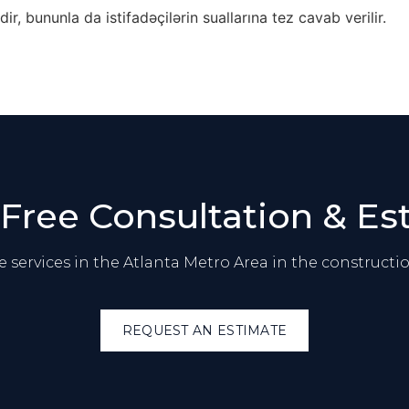
r, bununla da istifadəçilərin suallarına tez cavab verilir.
 Free Consultation & Es
 services in the Atlanta Metro Area in the constructio
REQUEST AN ESTIMATE