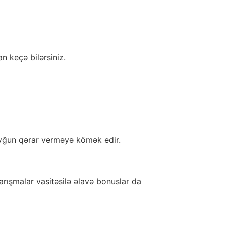
 keçə bilərsiniz.
 uyğun qərar verməyə kömək edir.
arışmalar vasitəsilə əlavə bonuslar da