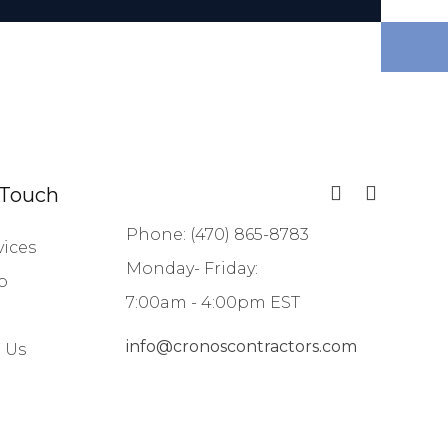
 Touch​
Phone: (470) 865-8783
vices
Monday- Friday:
o
7:00am - 4:00pm EST
info@cronoscontractors.com
 Us