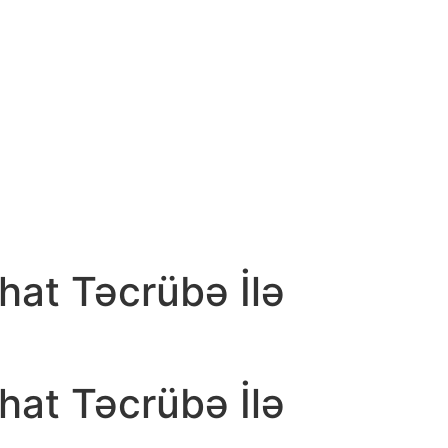
hat Təcrübə İlə
hat Təcrübə İlə