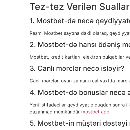
Tez-tez Verilən Sualla
1. Mostbet-də necə qeydiyyat
Rəsmi Mostbet saytına daxil olaraq, qeydiyya
2. Mostbet-də hansı ödəniş m
Mostbet, kredit kartları, elektron pulqabılar v
3. Canlı mərclər necə işləyir?
Canlı mərclər, oyun zamanı real vaxtda mərcl
4. Mostbet-də bonuslar necə ə
Yeni istifadəçilər qeydiyyat olduqdan sonra il
qazanmaq mümkündür
mostbet app
.
5. Mostbet-in müştəri dəstəyi