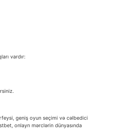
ları vardır:
siniz.
rfeysi, geniş oyun seçimi və cəlbedici
stbet, onlayn mərclərin dünyasında