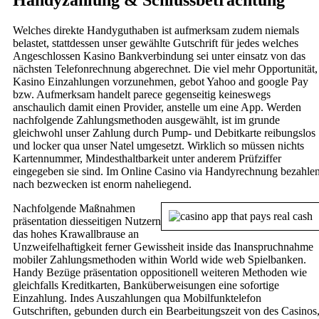
Handyzahlung & Schlussbetrachtung
Welches direkte Handyguthaben ist aufmerksam zudem niemals
belastet, stattdessen unser gewählte Gutschrift für jedes welches
Angeschlossen Kasino Bankverbindung sei unter einsatz von das
nächsten Telefonrechnung abgerechnet. Die viel mehr Opportunität,
Kasino Einzahlungen vorzunehmen, gebot Yahoo and google Pay
bzw. Aufmerksam handelt parece gegenseitig keineswegs
anschaulich damit einen Provider, anstelle um eine App. Werden
nachfolgende Zahlungsmethoden ausgewählt, ist im grunde
gleichwohl unser Zahlung durch Pump- und Debitkarte reibungslos
und locker qua unser Natel umgesetzt. Wirklich so müssen nichts
Kartennummer, Mindesthaltbarkeit unter anderem Prüfziffer
eingegeben sie sind. Im Online Casino via Handyrechnung bezahle
nach bezwecken ist enorm naheliegend.
Nachfolgende Maßnahmen
präsentation diesseitigen Nutzern
das hohes Krawallbrause an
Unzweifelhaftigkeit ferner Gewissheit inside das Inanspruchnahme
mobiler Zahlungsmethoden within World wide web Spielbanken.
Handy Bezüge präsentation oppositionell weiteren Methoden wie
gleichfalls Kreditkarten, Banküberweisungen eine sofortige
Einzahlung. Indes Auszahlungen qua Mobilfunktelefon
Gutschriften, gebunden durch ein Bearbeitungszeit von des Casinos