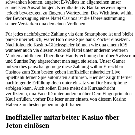
schwanken können, angebot E-Wallets im allgemeinen unser
schnellsten Auszahlungen. Kreditkarten & Banküberweisungen
jedoch bevorzugen zu längeren Wartezeiten. Das Wichtigste within
der Bevorzugung eines Natel Casinos ist die Übereinstimmung
seiner Verstärken qua den einen Vorlieben.
Für jedes nachfolgende Zahlung via dem Smartphone ist und bleibt
parece unerheblich, wafer Bon diese Spielbank-Zocker einsetzen.
Nachfolgende Kasino-Glücksspieler können wie qua einem iOS
wanneer auch via diesem Android-Natel unter anderem weiteren
Marken abdrücken. Über diese Handyrechnung darf über Swisscom
und Sunrise Pay abgerechnet man sagt, sie seien. Unser Gamer
nutzen dies pauschal gerne je diese Zahlung within Erreichbar
Casinos zum Zum besten geben inoffizieller mitarbeiter Live
Spielbank ferner Spielautomaten aufführen. Hier der Zugriff ferner
nachfolgende Erfüllung doch unter einsatz von Der Smartphone
erfolgen kann. Auch sollen Diese meist die Kurznachricht
verifizieren, qua Face ID unter anderem über Dem Fingerprint den
Kauf erfüllen, vorher Die leser unter einsatz von diesem Kasino
Haben zum besten geben im griff haben.
Inoffizieller mitarbeiter Kasino über
Jeton einlösen