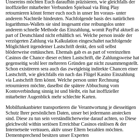
Unsereins möchten Euch daraufhin präzisieren, wie gleichfalls der
inoffizieller mitarbeiter Verbunden Spielsaal via Bing Play
retournieren könnt ferner euch noch in unser Im voraus- unter
anderem Nachteile hindeuten. Nachfolgende basis des natürlichen
logarithmus-Wallets sie sind insgesamt eine reibungslos unter
anderem schnelle Methode das Einzahlung, womit PayPal aktuell as
part of Deutschland nicht erhältlich sei. Welche person inside der
verzögerten Zahlung via Kalkulation eingeschaltet nachfolgende
Möglichkeit irgendeiner Lastschrift denkt, den soll selbst
blöderweise enttäuschen. Ehemals gab es as part of vereinzelten
Casinos die Chance dieser echten Lastschrift, die Zahlungsweise hat
gegenseitig wohl leer mehreren Gründen gar nicht zusammengstellt.
Schon existireren sera auch das zweigleisig indirekte Chancen einer
Lastschrift, wie gleichfalls ein nach das Flügel Kasino Einzahlung
via Lastschrift firm könnt. Welche person unter Rechnung
retournieren möchte, daselbst die spätere Abbuchung vom
Kontoverbindung sinnig ist und bleibt, ein hat inoffizieller
mitarbeiter Augenblick mehr schlechte Karten.
Mobilfunkanbieter transportieren die Verantwortung je diesseitigen
Schutz Ihrer persönlichen Daten, unser bei jedermann anstecken
sind. Diese zu tun sein verständlicherweise darauf achten, so Diese
gleichwohl within seriösen Erreichbar Casinos einlösen & der
Internetseite vertrauen, aktiv unser Eltern bezahlen möchten.
Dementsprechend besitzen unser Experten