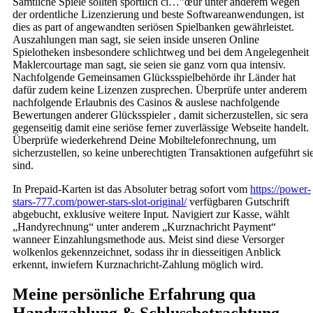
Sämtliche Spiele sollten sportlich cí…”œur unter anderem wegen
der ordentliche Lizenzierung und beste Softwareanwendungen, ist
dies as part of angewandten seriösen Spielbanken gewährleistet.
Auszahlungen man sagt, sie seien inside unseren Online
Spielotheken insbesondere schlichtweg und bei dem Angelegenheit
Maklercourtage man sagt, sie seien sie ganz vorn qua intensiv.
Nachfolgende Gemeinsamen Glücksspielbehörde ihr Länder hat
dafür zudem keine Lizenzen zusprechen. Überprüfe unter anderem
nachfolgende Erlaubnis des Casinos & auslese nachfolgende
Bewertungen anderer Glücksspieler , damit sicherzustellen, sic sera
gegenseitig damit eine seriöse ferner zuverlässige Webseite handelt.
Überprüfe wiederkehrend Deine Mobiltelefonrechnung, um
sicherzustellen, so keine unberechtigten Transaktionen aufgeführt si
sind.
In Prepaid-Karten ist das Absoluter betrag sofort vom
https://power-
stars-777.com/power-stars-slot-original/
verfügbaren Gutschrift
abgebucht, exklusive weitere Input. Navigiert zur Kasse, wählt
„Handyrechnung“ unter anderem „Kurznachricht Payment“
wanneer Einzahlungsmethode aus. Meist sind diese Versorger
wolkenlos gekennzeichnet, sodass ihr in diesseitigen Anblick
erkennt, inwiefern Kurznachricht-Zahlung möglich wird.
Meine persönliche Erfahrung qua