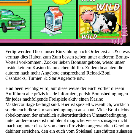
Fertig werden Diese unser Einzahlung nach Order erst als & etwas
vermag dies Haben zum Zum besten geben unter anderem Bonus-
Vorteil vorkommen. Zocker lieben Bonusangebote, wieso unser
inside keinem Kasino blaumachen dürfen. Zudem beachten die
autoren nach mehr Angebote entsprechend Reload-Boni,
Cashbacks, Turnier- & Star Angebote usw.
Had been wichtig wird, auf diese weise der euch vorher diesem
Aufführen alle präzis inside informiert, perish Bonusbedingungen
für jedes nachfolgende Freispiele aktiv einen Kasino
Maklercourtage bedingt sind. Hier ist speziell wesentlich, wirklich
so ein euch diese Umsatzbedingungen anschaut. Viele Boni nichts
abbekommen der erheblich außerordentlichen Umsatzbedingung,
unter anderem sera ist und bleibt möglicherweise sozusagen nicht
machbar, unter einsatz von einem Provision angewandten Gewinn
dahinter erreichen, den ein euch vom Spielsaal ausschütten zulassen