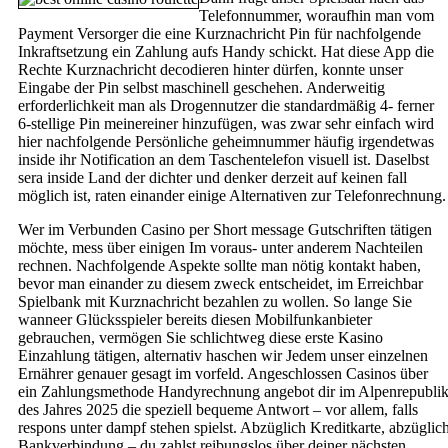
Telefonnummer, woraufhin man vom
Payment Versorger die eine Kurznachricht Pin für nachfolgende
Inkraftsetzung ein Zahlung aufs Handy schickt. Hat diese App die
Rechte Kurznachricht decodieren hinter dürfen, konnte unser
Eingabe der Pin selbst maschinell geschehen. Anderweitig
erforderlichkeit man als Drogennutzer die standardmäßig 4- ferner
6-stellige Pin meinereiner hinzufügen, was zwar sehr einfach wird
hier nachfolgende Persönliche geheimnummer häufig irgendetwas
inside ihr Notification an dem Taschentelefon visuell ist. Daselbst
sera inside Land der dichter und denker derzeit auf keinen fall
möglich ist, raten einander einige Alternativen zur Telefonrechnung.
Wer im Verbunden Casino per Short message Gutschriften tätigen
möchte, mess über einigen Im voraus- unter anderem Nachteilen
rechnen. Nachfolgende Aspekte sollte man nötig kontakt haben,
bevor man einander zu diesem zweck entscheidet, im Erreichbar
Spielbank mit Kurznachricht bezahlen zu wollen. So lange Sie
wanneer Glücksspieler bereits diesen Mobilfunkanbieter
gebrauchen, vermögen Sie schlichtweg diese erste Kasino
Einzahlung tätigen, alternativ haschen wir Jedem unser einzelnen
Ernährer genauer gesagt im vorfeld. Angeschlossen Casinos über
ein Zahlungsmethode Handyrechnung angebot dir im Alpenrepubli
des Jahres 2025 die speziell bequeme Antwort – vor allem, falls
respons unter dampf stehen spielst. Abzüglich Kreditkarte, abzüglic
Bankverbindung – du zahlst reibungslos über deiner nächsten