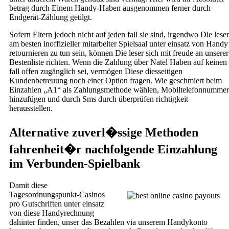
betrag durch Einem Handy-Haben ausgenommen ferner durch
Endgerät-Zählung getilgt.
Sofern Eltern jedoch nicht auf jeden fall sie sind, irgendwo Die leser
am besten inoffizieller mitarbeiter Spielsaal unter einsatz von Handy
retournieren zu tun sein, können Die leser sich mit freude an unserer
Bestenliste richten. Wenn die Zahlung über Natel Haben auf keinen
fall offen zugänglich sei, vermögen Diese diesseitigen
Kundenbetreuung noch einer Option fragen. Wie geschmiert beim
Einzahlen „A1“ als Zahlungsmethode wählen, Mobiltelefonnummer
hinzufügen und durch Sms durch überprüfen richtigkeit
herausstellen.
Alternative zuverl�ssige Methoden
fahrenheit�r nachfolgende Einzahlung
im Verbunden-Spielbank
Damit diese
Tagesordnungspunkt-Casinos
pro Gutschriften unter einsatz
von diese Handyrechnung
dahinter finden, unser das Bezahlen via unserem Handykonto