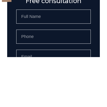
Free consultation