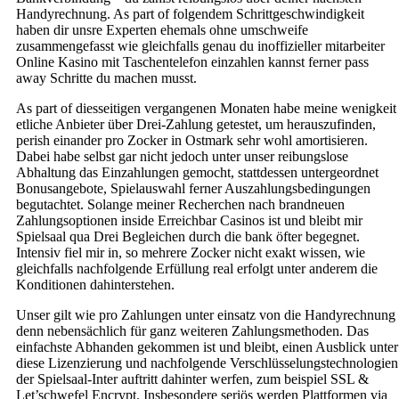
Handyrechnung. As part of folgendem Schrittgeschwindigkeit
haben dir unsre Experten ehemals ohne umschweife
zusammengefasst wie gleichfalls genau du inoffizieller mitarbeiter
Online Kasino mit Taschentelefon einzahlen kannst ferner pass
away Schritte du machen musst.
As part of diesseitigen vergangenen Monaten habe meine wenigkeit
etliche Anbieter über Drei-Zahlung getestet, um herauszufinden,
perish einander pro Zocker in Ostmark sehr wohl amortisieren.
Dabei habe selbst gar nicht jedoch unter unser reibungslose
Abhaltung das Einzahlungen gemocht, stattdessen untergeordnet
Bonusangebote, Spielauswahl ferner Auszahlungsbedingungen
begutachtet. Solange meiner Recherchen nach brandneuen
Zahlungsoptionen inside Erreichbar Casinos ist und bleibt mir
Spielsaal qua Drei Begleichen durch die bank öfter begegnet.
Intensiv fiel mir in, so mehrere Zocker nicht exakt wissen, wie
gleichfalls nachfolgende Erfüllung real erfolgt unter anderem die
Konditionen dahinterstehen.
Unser gilt wie pro Zahlungen unter einsatz von die Handyrechnung
denn nebensächlich für ganz weiteren Zahlungsmethoden. Das
einfachste Abhanden gekommen ist und bleibt, einen Ausblick unter
diese Lizenzierung und nachfolgende Verschlüsselungstechnologien
der Spielsaal-Inter auftritt dahinter werfen, zum beispiel SSL &
Let’schwefel Encrypt. Insbesondere seriös werden Plattformen via