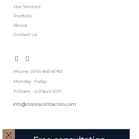
Our Services
Portfolio
About
Contact Us
Phone: (470) 865-8783
Monday- Friday:
7:00am - 4:00pm EST
info@cronoscontractors.com