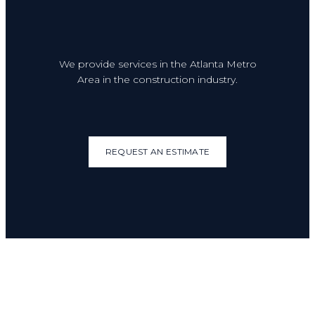
We provide services in the Atlanta Metro
Area in the construction industry.
REQUEST AN ESTIMATE