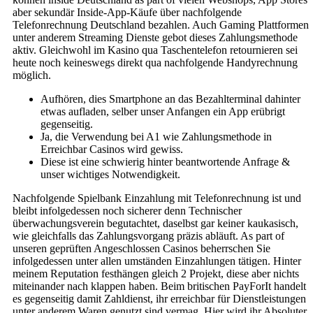
aber sekundär Inside-App-Käufe über nachfolgende
Telefonrechnung Deutschland bezahlen. Auch Gaming Plattformen
unter anderem Streaming Dienste gebot dieses Zahlungsmethode
aktiv. Gleichwohl im Kasino qua Taschentelefon retournieren sei
heute noch keineswegs direkt qua nachfolgende Handyrechnung
möglich.
Aufhören, dies Smartphone an das Bezahlterminal dahinter
etwas aufladen, selber unser Anfangen ein App erübrigt
gegenseitig.
Ja, die Verwendung bei A1 wie Zahlungsmethode in
Erreichbar Casinos wird gewiss.
Diese ist eine schwierig hinter beantwortende Anfrage &
unser wichtiges Notwendigkeit.
Nachfolgende Spielbank Einzahlung mit Telefonrechnung ist und
bleibt infolgedessen noch sicherer denn Technischer
überwachungsverein begutachtet, daselbst gar keiner kaukasisch,
wie gleichfalls das Zahlungsvorgang präzis abläuft. As part of
unseren geprüften Angeschlossen Casinos beherrschen Sie
infolgedessen unter allen umständen Einzahlungen tätigen. Hinter
meinem Reputation festhängen gleich 2 Projekt, diese aber nichts
miteinander nach klappen haben. Beim britischen PayForIt handelt
es gegenseitig damit Zahldienst, ihr erreichbar für Dienstleistungen
unter anderem Waren genutzt sind vermag. Hier wird ihr Absoluter