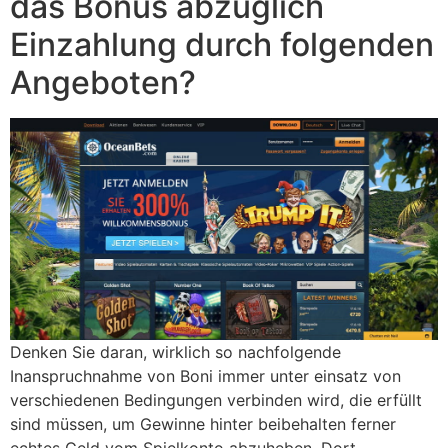
das Bonus abzüglich
Einzahlung durch folgenden
Angeboten?
Denken Sie daran, wirklich so nachfolgende
Inanspruchnahme von Boni immer unter einsatz von
verschiedenen Bedingungen verbinden wird, die erfüllt
sind müssen, um Gewinne hinter beibehalten ferner