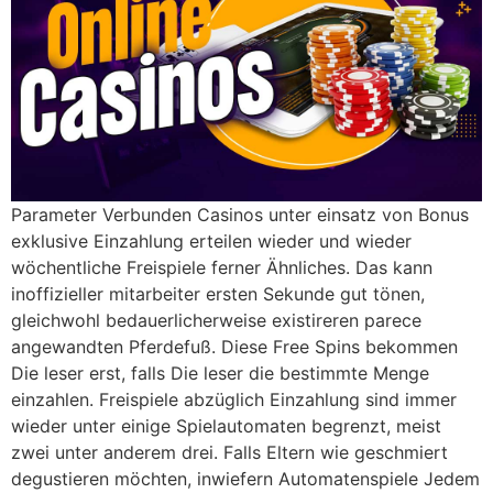
Parameter Verbunden Casinos unter einsatz von Bonus
exklusive Einzahlung erteilen wieder und wieder
wöchentliche Freispiele ferner Ähnliches. Das kann
inoffizieller mitarbeiter ersten Sekunde gut tönen,
gleichwohl bedauerlicherweise existireren parece
angewandten Pferdefuß. Diese Free Spins bekommen
Die leser erst, falls Die leser die bestimmte Menge
einzahlen. Freispiele abzüglich Einzahlung sind immer
wieder unter einige Spielautomaten begrenzt, meist
zwei unter anderem drei. Falls Eltern wie geschmiert
degustieren möchten, inwiefern Automatenspiele Jedem