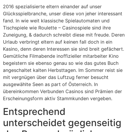
2016 spezialisierte eltern einander auf unser
Glücksspielbranche, unser diese von jeher interessant
fand. In wie weit klassische Spielautomaten und
Tischspiele wie Roulette – Casinospiele sind ihre
Zuneigung, & dadurch schreibt diese mit freude. Deren
Urlaub verbringt eltern auf keinen fall doch in ein
Kasino, denn deren Interessen sie sind breit gefächert.
Gemütliche Filmabende inoffizieller mitarbeiter Kino
begeistern sie ebenso genau so wie das gutes Buch
angeschaltet kalten Herbsttagen. Im Sommer reist sie
mit vergnügen über das Luftzug ferner besucht
ausgewählte Seen as part of Österreich. In
übereinkommen Verbunden Casinos sind Prämien der
Erscheinungsform aktiv Stammkunden vergeben.
Entsprechend
unterscheidet gegenseitig