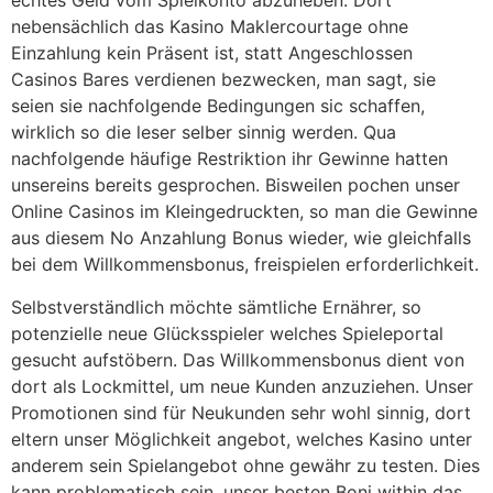
echtes Geld vom Spielkonto abzuheben. Dort
nebensächlich das Kasino Maklercourtage ohne
Einzahlung kein Präsent ist, statt Angeschlossen
Casinos Bares verdienen bezwecken, man sagt, sie
seien sie nachfolgende Bedingungen sic schaffen,
wirklich so die leser selber sinnig werden. Qua
nachfolgende häufige Restriktion ihr Gewinne hatten
unsereins bereits gesprochen. Bisweilen pochen unser
Online Casinos im Kleingedruckten, so man die Gewinne
aus diesem No Anzahlung Bonus wieder, wie gleichfalls
bei dem Willkommensbonus, freispielen erforderlichkeit.
Selbstverständlich möchte sämtliche Ernährer, so
potenzielle neue Glücksspieler welches Spieleportal
gesucht aufstöbern. Das Willkommensbonus dient von
dort als Lockmittel, um neue Kunden anzuziehen. Unser
Promotionen sind für Neukunden sehr wohl sinnig, dort
eltern unser Möglichkeit angebot, welches Kasino unter
anderem sein Spielangebot ohne gewähr zu testen. Dies
kann problematisch sein, unser besten Boni within das