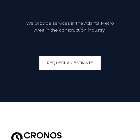
We provide services in the Atlanta Metro
Area in the construction industry.
REQUEST AN ESTIMATE