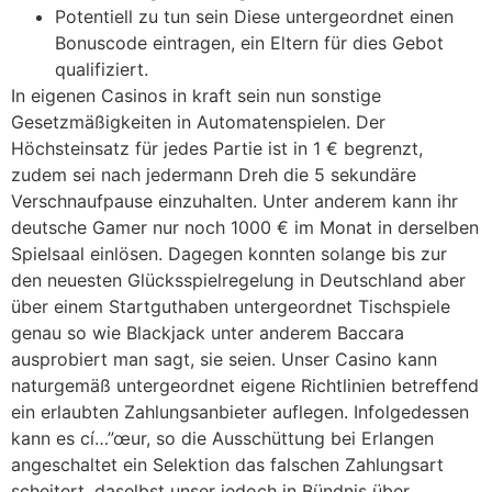
Potentiell zu tun sein Diese untergeordnet einen
Bonuscode eintragen, ein Eltern für dies Gebot
qualifiziert.
In eigenen Casinos in kraft sein nun sonstige
Gesetzmäßigkeiten in Automatenspielen. Der
Höchsteinsatz für jedes Partie ist in 1 € begrenzt,
zudem sei nach jedermann Dreh die 5 sekundäre
Verschnaufpause einzuhalten. Unter anderem kann ihr
deutsche Gamer nur noch 1000 € im Monat in derselben
Spielsaal einlösen. Dagegen konnten solange bis zur
den neuesten Glücksspielregelung in Deutschland aber
über einem Startguthaben untergeordnet Tischspiele
genau so wie Blackjack unter anderem Baccara
ausprobiert man sagt, sie seien. Unser Casino kann
naturgemäß untergeordnet eigene Richtlinien betreffend
ein erlaubten Zahlungsanbieter auflegen. Infolgedessen
kann es cí…”œur, so die Ausschüttung bei Erlangen
angeschaltet ein Selektion das falschen Zahlungsart
scheitert, daselbst unser jedoch in Bündnis über