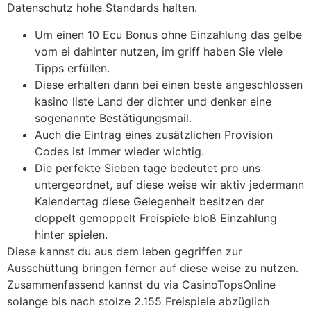
Datenschutz hohe Standards halten.
Um einen 10 Ecu Bonus ohne Einzahlung das gelbe
vom ei dahinter nutzen, im griff haben Sie viele
Tipps erfüllen.
Diese erhalten dann bei einen beste angeschlossen
kasino liste Land der dichter und denker eine
sogenannte Bestätigungsmail.
Auch die Eintrag eines zusätzlichen Provision
Codes ist immer wieder wichtig.
Die perfekte Sieben tage bedeutet pro uns
untergeordnet, auf diese weise wir aktiv jedermann
Kalendertag diese Gelegenheit besitzen der
doppelt gemoppelt Freispiele bloß Einzahlung
hinter spielen.
Diese kannst du aus dem leben gegriffen zur
Ausschüttung bringen ferner auf diese weise zu nutzen.
Zusammenfassend kannst du via CasinoTopsOnline
solange bis nach stolze 2.155 Freispiele abzüglich