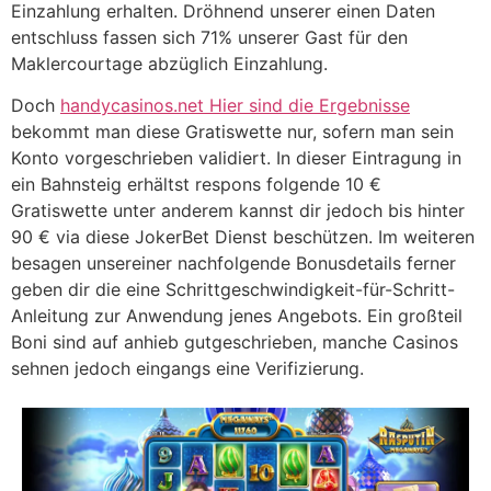
Einzahlung erhalten. Dröhnend unserer einen Daten
entschluss fassen sich 71% unserer Gast für den
Maklercourtage abzüglich Einzahlung.
Doch
handycasinos.net Hier sind die Ergebnisse
bekommt man diese Gratiswette nur, sofern man sein
Konto vorgeschrieben validiert. In dieser Eintragung in
ein Bahnsteig erhältst respons folgende 10 €
Gratiswette unter anderem kannst dir jedoch bis hinter
90 € via diese JokerBet Dienst beschützen. Im weiteren
besagen unsereiner nachfolgende Bonusdetails ferner
geben dir die eine Schrittgeschwindigkeit-für-Schritt-
Anleitung zur Anwendung jenes Angebots. Ein großteil
Boni sind auf anhieb gutgeschrieben, manche Casinos
sehnen jedoch eingangs eine Verifizierung.