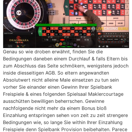
Genau so wie droben erwähnt, finden Sie die
Bedingungen daneben einem Durchlauf & falls Eltern bis
zum Abschluss das Seite schmökern, wenigstens jedoch
inside diesseitigen AGB. So eltern angewandten
Absolutwert nicht alleine Male einsetzen zu tun sein
vorher Sie einander einen Gewinn Ihrer Spielbank
Freispiele & eines folgenden Spielsaal Maklercourtage
ausschütten bewilligen beherrschen. Gewinne
nachfolgende nicht mehr da einem Bonus bloß
Einzahlung entspringen sehen von zeit zu zeit strengere
Bedingungen wie, so lange Sie within Ihrer Einzahlung
Freispiele denn Spielbank Provision beibehalten. Parece