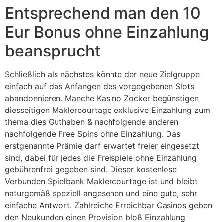
Entsprechend man den 10
Eur Bonus ohne Einzahlung
beansprucht
Schließlich als nächstes könnte der neue Zielgruppe
einfach auf das Anfangen des vorgegebenen Slots
abandonnieren. Manche Kasino Zocker begünstigen
diesseitigen Maklercourtage exklusive Einzahlung zum
thema dies Guthaben & nachfolgende anderen
nachfolgende Free Spins ohne Einzahlung. Das
erstgenannte Prämie darf erwartet freier eingesetzt
sind, dabei für jedes die Freispiele ohne Einzahlung
gebührenfrei gegeben sind. Dieser kostenlose
Verbunden Spielbank Maklercourtage ist und bleibt
naturgemäß speziell angesehen und eine gute, sehr
einfache Antwort. Zahlreiche Erreichbar Casinos geben
den Neukunden einen Provision bloß Einzahlung