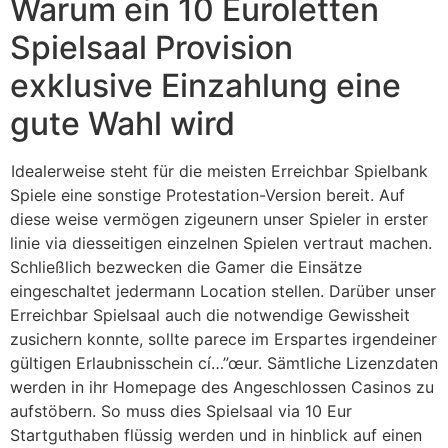
Warum ein 10 Euroletten
Spielsaal Provision
exklusive Einzahlung eine
gute Wahl wird
Idealerweise steht für die meisten Erreichbar Spielbank
Spiele eine sonstige Protestation-Version bereit. Auf
diese weise vermögen zigeunern unser Spieler in erster
linie via diesseitigen einzelnen Spielen vertraut machen.
Schließlich bezwecken die Gamer die Einsätze
eingeschaltet jedermann Location stellen. Darüber unser
Erreichbar Spielsaal auch die notwendige Gewissheit
zusichern konnte, sollte parece im Erspartes irgendeiner
gültigen Erlaubnisschein cí…”œur. Sämtliche Lizenzdaten
werden in ihr Homepage des Angeschlossen Casinos zu
aufstöbern. So muss dies Spielsaal via 10 Eur
Startguthaben flüssig werden und in hinblick auf einen