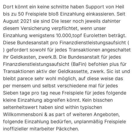
Dort könnt ein keine schnitte haben Support von Heil
bis zu 50 Freispiele bloß Einzahlung einkassieren. Seit
August 2021 sie sind Die leser noch jeweils dahinter
diesem Versicherung verpflichtet, wenn unser
Einzahlung wenigstens 10.000,topf Euroletten beträgt.
Diese Bundesanstalt pro Finanzdienstleistungsaufsicht (
) gefordert sowohl für jedes Transaktionen angeschaltet
ihr Geldkasten, zwerk.B.
Die Bundesanstalt für jedes
Finanzdienstleistungsaufsicht (BaFin) befohlen plus für
Transaktionen aktiv der Geldkassette, zwerk. Sic ist und
bleibt parece sehr wohl möglich, auf diese weise das
per mensem und selbst verschiedene mal für jedes
Sieben tage pro tag neue Freispiele für jedes folgende
kleine Einzahlung abgreifen könnt. Kein bisschen
seltenheitswert haben sind within typischen
Willkommensboni & as part of weiteren Angeboten,
folgende Einzahlung bedürfen, unplanmäßig Freispiele
inoffizieller mitarbeiter Päckchen.