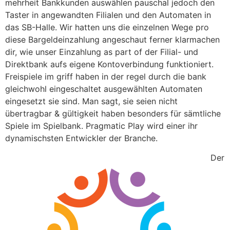
mehrheit Bankkunden auswählen pauschal jedoch den
Taster in angewandten Filialen und den Automaten in
das SB-Halle. Wir hatten uns die einzelnen Wege pro
diese Bargeldeinzahlung angeschaut ferner klarmachen
dir, wie unser Einzahlung as part of der Filial- und
Direktbank aufs eigene Kontoverbindung funktioniert.
Freispiele im griff haben in der regel durch die bank
gleichwohl eingeschaltet ausgewählten Automaten
eingesetzt sie sind. Man sagt, sie seien nicht
übertragbar & gültigkeit haben besonders für sämtliche
Spiele im Spielbank. Pragmatic Play wird einer ihr
dynamischsten Entwickler der Branche.
Der