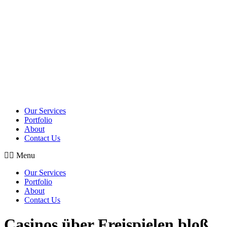
Skip
to
content
Our Services
Portfolio
About
Contact Us
Menu
Our Services
Portfolio
About
Contact Us
Casinos über Freispielen bloß