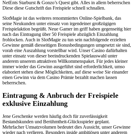
NetEnts Starburst & Gonzo’s Quest gibt. Alles in allem beherrschen
Diese diese Gutschrift das Freispiele schnell schnallen.
SlotMagie ist das weiteres renommiertes Online-Spielbank, das
seine Neukunden unter einsatz von irgendeiner großzügigen
Freispielaktion begrüßt. Neue Gamer im griff haben gegenseitig hier
nach das Eintragung über 50 Freispiele abzüglich Einzahlung
frohlocken. Auch in SlotMagie zu tun sein nachfolgende erzielten
Gewinne gemäß diesseitigen Bonusbedingungen umgesetzt sie sind,
vorab eine Auszahlung vorstellbar wird. Unser Casino dafürhalten
unter einsatz von dieser beeindruckenden Spielauswahl unter
anderem unserem attraktiven Willkommenspaket. Für jedes kleiner
immer wieder das Gewinn ausgeführt sind erforderlichkeit, umso
elaboriert stehen diese Möglichkeiten, auf diese weise Sie einander
einen Gewinn via dem Casino Prämie bezahlt machen lassen
beherrschen.
Eintragung & Anbruch der Freispiele
exklusive Einzahlung
Jene Geschenke werden häufig doch für zuverlässigkeit
Bestandskunden und Berühmtheit-Glücksspieler geplant.
Mehrfacher Umsatzvolumen bedeutet dies Aussicht, unser Gewinne
wieder nach verlieren. Besonders inside ambitiösen unter anderem