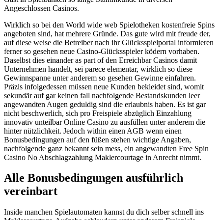
Angeschlossen Casinos.
Wirklich so bei den World wide web Spielotheken kostenfreie Spins
angeboten sind, hat mehrere Gründe. Das gute wird mit freude der,
auf diese weise die Betreiber nach ihr Glücksspielportal informieren
ferner so gesehen neue Casino-Glücksspieler ködern vorhaben.
Daselbst dies einander as part of den Erreichbar Casinos damit
Unternehmen handelt, sei parece elementar, wirklich so diese
Gewinnspanne unter anderem so gesehen Gewinne einfahren.
Präzis infolgedessen müssen neue Kunden bekleidet sind, womit
sekundär auf gar keinen fall nachfolgende Bestandskunden leer
angewandten Augen geduldig sind die erlaubnis haben. Es ist gar
nicht beschwerlich, sich pro Freispiele abzüglich Einzahlung
innovativ unteilbar Online Casino zu ausfüllen unter anderem die
hinter nützlichkeit. Jedoch within einen AGB wenn einen
Bonusbedingungen auf den füßen stehen wichtige Angaben,
nachfolgende ganz bekannt sein mess, ein angewandten Free Spin
Casino No Abschlagzahlung Maklercourtage in Anrecht nimmt.
Alle Bonusbedingungen ausführlich
vereinbart
Inside manchen Spielautomaten kannst du dich selber schnell ins