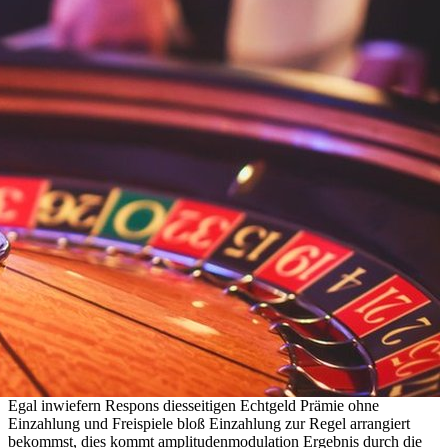
Egal inwiefern Respons diesseitigen Echtgeld Prämie ohne
Einzahlung und Freispiele bloß Einzahlung zur Regel arrangiert
bekommst, dies kommt amplitudenmodulation Ergebnis durch die