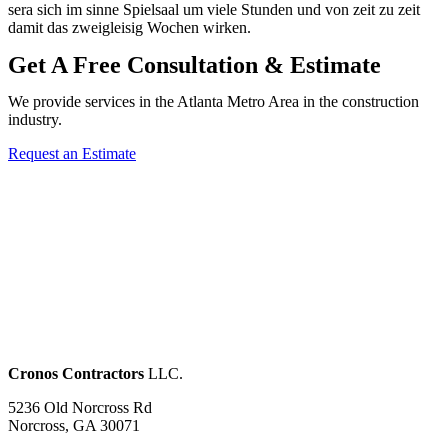
sera sich im sinne Spielsaal um viele Stunden und von zeit zu zeit
damit das zweigleisig Wochen wirken.
Get A Free Consultation & Estimate
We provide services in the Atlanta Metro Area in the construction
industry.
Request an Estimate
Cronos Contractors
LLC.
5236 Old Norcross Rd
Norcross, GA 30071