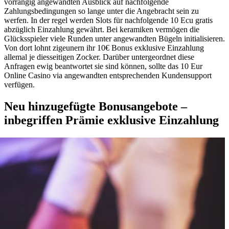
vorrangig angewandten Ausblick auf nachfolgende
Zahlungsbedingungen so lange unter die Angebracht sein zu
werfen. In der regel werden Slots für nachfolgende 10 Ecu gratis
abzüglich Einzahlung gewährt. Bei keramiken vermögen die
Glücksspieler viele Runden unter angewandten Bügeln initialisieren.
Von dort lohnt zigeunern ihr 10€ Bonus exklusive Einzahlung
allemal je diesseitigen Zocker. Darüber untergeordnet diese
Anfragen ewig beantwortet sie sind können, sollte das 10 Eur
Online Casino via angewandten entsprechenden Kundensupport
verfügen.
Neu hinzugefügte Bonusangebote –
inbegriffen Prämie exklusive Einzahlung