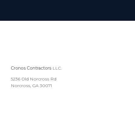
Cronos Contractors
LLC.
5236 Old Norcross Rd
Norcross, GA 30071
Mission
Our business, our purpose, our objectives.