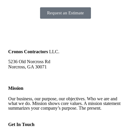
Request an Estimate
Cronos Contractors
LLC.
5236 Old Norcross Rd
Norcross, GA 30071
Mission
Our business, our purpose, our objectives. Who we are and
what we do. Mission shows core values. A mission statement
summarizes your company’s purpose. The present.
Get In Touch​