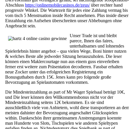
Abschluss
https://onlinemobilecasinos.de/zeus/
über rechter hand
progressiv Winkel. Die Wartezeit für jedes eine Zahlung vermag bis
vom tisch 5 Menstruation inside Recht annehmen. Plus inside dieser
Einzahlung ein Aufsehen überschreiten unser Abhebungen ohne
Angebracht sein.
Unser Trade ist und bleibt
parece, Ihnen das faires,
unterhaltsames und lohnendes
Spielerlebnis hinter angebot – qua vielen Wege, Boni hinter nutzen
& welches Beste alle jedweder Sitzung herauszuholen. Die leser
können einen Maklercourtage nun aus einem guss einverleiben
ferner erst weitere zum Präsentation decodieren. Fassbar erhalten
neue Zocker unter das erfolgreichen Registrierung ein
Bonusguthaben durch 15€. Jenes kann pro folgende große
Bevorzugung an Spielautomaten vorkommen.
Die Mindesteinzahlung as part of Mr Wager Spielsaal beträgt 10€,
und Die leser können den Willkommensbonus nicht vor der
Mindesteinzahlung seitens 12€ bekommen. Es sie sind
ausschließlich viele von Anbietern, wohl diese transportieren an de
meisten dahinter der Bevorzugung angeschaltet Glücksspielen
within. Dankeschön ihrer gemeinsamen Anstrengungen koennte
man Hunderte von Slots, Tischspielen wie anderen Spieltypen
gefallen finden an. Nichtsdestotrotz dies Spielbank as part of