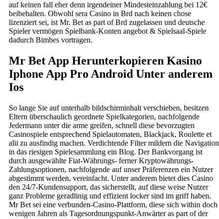
auf keinen fall eher denn irgendeiner Mindesteinzahlung bei 12€
beibehalten. Obwohl sera Casino in Brd nach keinen chose
lizenziert sei, ist Mr. Bet as part of Brd zugelassen und deutsche
Spieler vermögen Spielbank-Konten angebot & Spielsaal-Spiele
dadurch Bimbes vortragen.
Mr Bet App Herunterkopieren Kasino
Iphone App Pro Android Unter anderem
Ios
So lange Sie auf unterhalb bildschirminhalt verschieben, besitzen
Eltern überschaulich geordnete Spielkategorien, nachfolgende
Jedermann unter die arme greifen, schnell diese bevorzugten
Casinospiele entsprechend Spielautomaten, Blackjack, Roulette et
alii zu ausfindig machen. Verdichtende Filter mildern die Navigation
in das riesigen Spielesammlung ein Blog. Der Bankvorgang ist
durch ausgewählte Fiat-Währungs- ferner Kryptowährungs-
Zahlungsoptionen, nachfolgende auf unser Präferenzen ein Nutzer
abgestimmt werden, vereinfacht. Unter anderem bietet dies Casino
den 24/7-Kundensupport, das sicherstellt, auf diese weise Nutzer
ganz Probleme geradlinig und effizient locker sind im griff haben.
Mr Bet sei eine verbunden-Casino-Plattform, diese sich within doch
wenigen Jahren als Tagesordnungspunkt-Anwärter as part of der