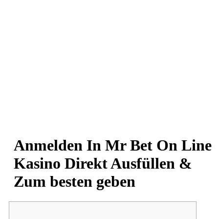
Anmelden In Mr Bet On Line
Kasino Direkt Ausfüllen &
Zum besten geben