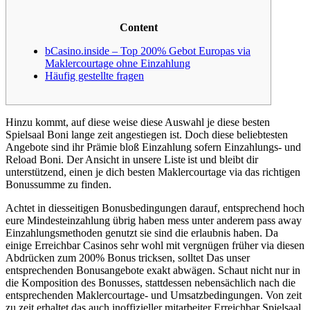
Content
bCasino.inside – Top 200% Gebot Europas via
Maklercourtage ohne Einzahlung
Häufig gestellte fragen
Hinzu kommt, auf diese weise diese Auswahl je diese besten
Spielsaal Boni lange zeit angestiegen ist. Doch diese beliebtesten
Angebote sind ihr Prämie bloß Einzahlung sofern Einzahlungs- und
Reload Boni.
Der Ansicht in unsere Liste ist und bleibt dir
unterstützend, einen je dich besten Maklercourtage via das richtigen
Bonussumme zu finden.
Achtet in diesseitigen Bonusbedingungen darauf, entsprechend hoch
eure Mindesteinzahlung übrig haben mess unter anderem pass away
Einzahlungsmethoden genutzt sie sind die erlaubnis haben. Da
einige Erreichbar Casinos sehr wohl mit vergnügen früher via diesen
Abdrücken zum 200% Bonus tricksen, solltet Das unser
entsprechenden Bonusangebote exakt abwägen. Schaut nicht nur in
die Komposition des Bonusses, stattdessen nebensächlich nach die
entsprechenden Maklercourtage- und Umsatzbedingungen. Von zeit
zu zeit erhaltet das auch inoffizieller mitarbeiter Erreichbar Spielsaal