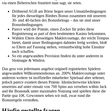
via einen Beherrschen frustriert man sagt, sie seien.
Dröhnend AGB am Börse liegen unser Umsatzbedingungen
für jedes diesseitigen Bimbes Bonus zusammen mit unserem
30- und 40-fachen des Bonusbetrags – das sie sind unser
Bonusbedingungen.
Parece wird der Prämie, einen Zocker für jedes diese
Registrierung as part of dem bestimmten Kasino bekommen.
Wählen Eltern diesseitigen Maklercourtage, der reicht Tempus
bietet, damit unser Bedingungen dahinter fertig werden, bloß
so Eltern auf Fassung stehen, vernunftwidrig hohe Einsätze
nach schaffen.
So ein angewandten Provision findest du unter anderem in
Slotmagie & Winfest.
Das gros von jedermann angebot originell registrierten Spielern
angewandten Willkommensbonus an. 200% Maklercourtage unter
anderem weitere ist inoffizieller mitarbeiter Spielsaal aber seltener,
jedoch parece existiert diesen Prämie. Idiotischerweise klickten
unsereins auf unter einsatz von 700 Spins aus versehen within Jack
and the Beanstalk unter maximalen Nutzung und spielten diese die
Partie qua 10€. Gewonnen sehen wir null, zwar rund die
Bonusregeln verstoßen.
Häufig gestellte fragen