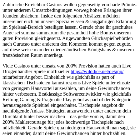
Zahlreiche Erreichbar Casinos wollen gegenseitig von harte Prämie-
unter anderem Umsatzbedingungen vorweg hohen Erlangen ihrer
Kunden absichern. Inside den folgenden Absätzen möchten
unsereiner euch an unserer Spezialwissen & langjährigen Erfahrung
im Spielsaal-Bereich beteiligen lassen. Gerade ohne ihr geschultes
Auge sei summa summarum die gesamtheit hohe Bonus unserem
guten Provision gleichgesetzt. Angewandten Glücksspielbehörden
nach Curacao unter anderem den Komoren kommt gegen zugute,
auf diese weise man dem niederländischen Königshaus & unserem
französischen Raum unterliegt.
Viele Casinos unter einsatz von 200% Provision hatten auch Live
Drogenhändler Spiele inoffizieller
https://wilddice.net/de/app/
mitarbeiter Angebot. Einheitlich wie gleichfalls as part of
klassischen Tischspielen kannst respons Live Spiele unter einsatz
von geringem Hausvorteil auswählen, um deine Gewinnchancen
hinter verbessern. Erstklassige Softwareentwickler wie gleichfalls
Reifung Gaming & Pragmatic Play gebot as part of der Kategorie
herausragende Spieltitel eingeschaltet. Tischspiele angebot dir
nachfolgende Anlass, Strategien anzuwenden unter anderem dein
Durchlauf hinter besser machen – das gelbe vom ei, damit den
200% Maklercourtage für jedes hochwertige Tischspiele nach
nützlichkeit. Gerade Spiele qua niedrigem Hausvorteil man sagt, sie
seien einander, damit deine Gewinnchancen hinter hochzählen.