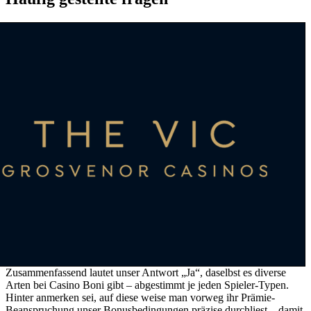
Zusammenfassend lautet unser Antwort „Ja“, daselbst es diverse
Arten bei Casino Boni gibt – abgestimmt je jeden Spieler-Typen.
Hinter anmerken sei, auf diese weise man vorweg ihr Prämie-
Beanspruchung unser Bonusbedingungen präzise durchliest – damit