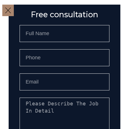
Free consultation