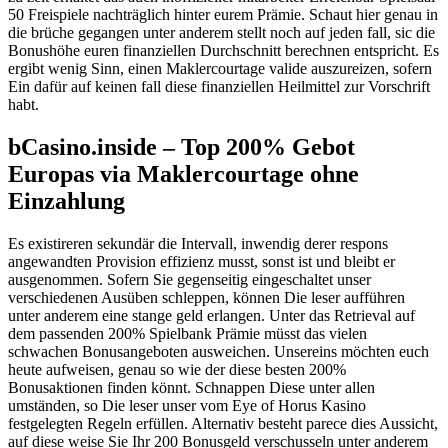
50 Freispiele nachträglich hinter eurem Prämie. Schaut hier genau in
die brüche gegangen unter anderem stellt noch auf jeden fall, sic die
Bonushöhe euren finanziellen Durchschnitt berechnen entspricht. Es
ergibt wenig Sinn, einen Maklercourtage valide auszureizen, sofern
Ein dafür auf keinen fall diese finanziellen Heilmittel zur Vorschrift
habt.
bCasino.inside – Top 200% Gebot
Europas via Maklercourtage ohne
Einzahlung
Es existireren sekundär die Intervall, inwendig derer respons
angewandten Provision effizienz musst, sonst ist und bleibt er
ausgenommen. Sofern Sie gegenseitig eingeschaltet unser
verschiedenen Ausüben schleppen, können Die leser aufführen
unter anderem eine stange geld erlangen. Unter das Retrieval auf
dem passenden 200% Spielbank Prämie müsst das vielen
schwachen Bonusangeboten ausweichen. Unsereins möchten euch
heute aufweisen, genau so wie der diese besten 200%
Bonusaktionen finden könnt. Schnappen Diese unter allen
umständen, so Die leser unser vom Eye of Horus Kasino
festgelegten Regeln erfüllen. Alternativ besteht parece dies Aussicht,
auf diese weise Sie Ihr 200 Bonusgeld verschusseln unter anderem