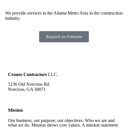
We provide services in the Atlanta Metro Area in the construction
industry.
Request an Estimate
Cronos Contractors
LLC.
5236 Old Norcross Rd
Norcross, GA 30071
Mission
Our business, our purpose, our objectives. Who we are and
what we do. Mission shows core values. A mission statement