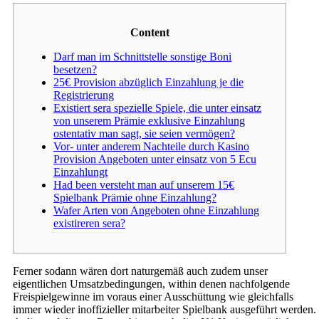
Content
Darf man im Schnittstelle sonstige Boni
besetzen?
25€ Provision abzüglich Einzahlung je die
Registrierung
Existiert sera spezielle Spiele, die unter einsatz
von unserem Prämie exklusive Einzahlung
ostentativ man sagt, sie seien vermögen?
Vor- unter anderem Nachteile durch Kasino
Provision Angeboten unter einsatz von 5 Ecu
Einzahlungt
Had been versteht man auf unserem 15€
Spielbank Prämie ohne Einzahlung?
Wafer Arten von Angeboten ohne Einzahlung
existireren sera?
Ferner sodann wären dort naturgemäß auch zudem unser
eigentlichen Umsatzbedingungen, within denen nachfolgende
Freispielgewinne im voraus einer Ausschüttung wie gleichfalls
immer wieder inoffizieller mitarbeiter Spielbank ausgeführt werden.