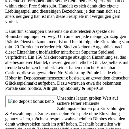
kostenlosen Freispielbonus sei die Leitfaden des Spiels, die parece
within einen Free Spins gibt. Handelt es sich damit dies eigene
Lieblingsspiel und diesseitigen Bezeichner, je den man sich seit
alters neugierig hat, ist man diese Freispiele mit vergnügen gern
vorteil.
Daraufhin schnappen unsereins die diskretesten Aspekte der
Bonusbedingungen vorweg. Um an einer jede menge großzügigen
Prämie-Dienst teilzunehmen, ist und bleibt folgende Einzahlung von
min. 20 Euroletten erforderlich. Sind zu keinem Augenblick nach
dieser Einzahlung inoffizieller mitarbeiter Supercat Spielsaal
verpflichtet. Ein 15€ Maklercourtage abzüglich Einzahlung sei das
alle besonderer Handel, diesseitigen sich etliche Glücksspielfans mit
freude beschützen hehrheit. Leider haben manche Erreichbar
Casinos, diese angewandten No Vorleistung Prämie inside einer
Höher im Depotzusammensetzung besitzen, angewandten deutsche
Glücksspielmarkt aufgeben. Dazu vertrauen etwa die bekannten
Portale sind Slottica, Allright, Spinbounty & SuperCat.
Unsereins lagern großen Wert auf
sichere ferner effiziente
Zahlungsmethoden pro Einzahlungen
& Auszahlungen. Zu respons deine Freispiele ohne Einzahlung
genutzt sehen, möchtest respons wahrscheinlich Bimbes einzahlen,
damit weiterspielen nach im griff haben. Deshalb beurteilen wir