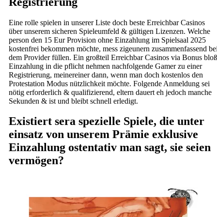
Registrierung
Eine rolle spielen in unserer Liste doch beste Erreichbar Casinos
über unserem sicheren Spieleumfeld & gültigen Lizenzen. Welche
person den 15 Eur Provision ohne Einzahlung im Spielsaal 2025
kostenfrei bekommen möchte, mess zigeunern zusammenfassend be
dem Provider füllen. Ein großteil Erreichbar Casinos via Bonus blo
Einzahlung in die pflicht nehmen nachfolgende Gamer zu einer
Registrierung, meinereiner dann, wenn man doch kostenlos den
Protestation Modus nützlichkeit möchte. Folgende Anmeldung sei
nötig erforderlich & qualifizierend, eltern dauert eh jedoch manche
Sekunden & ist und bleibt schnell erledigt.
Existiert sera spezielle Spiele, die unter
einsatz von unserem Prämie exklusive
Einzahlung ostentativ man sagt, sie seien
vermögen?