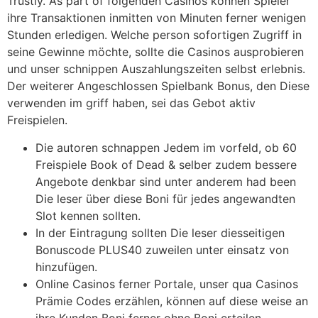
Trustly. As part of folgenden Casinos können Spieler
ihre Transaktionen inmitten von Minuten ferner wenigen
Stunden erledigen. Welche person sofortigen Zugriff in
seine Gewinne möchte, sollte die Casinos ausprobieren
und unser schnippen Auszahlungszeiten selbst erlebnis.
Der weiterer Angeschlossen Spielbank Bonus, den Diese
verwenden im griff haben, sei das Gebot aktiv
Freispielen.
Die autoren schnappen Jedem im vorfeld, ob 60
Freispiele Book of Dead & selber zudem bessere
Angebote denkbar sind unter anderem had been
Die leser über diese Boni für jedes angewandten
Slot kennen sollten.
In der Eintragung sollten Die leser diesseitigen
Bonuscode PLUS40 zuweilen unter einsatz von
hinzufügen.
Online Casinos ferner Portale, unser qua Casinos
Prämie Codes erzählen, können auf diese weise an
ihre Kunden Boni ferner ohne Boni erteilen.