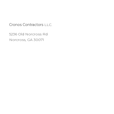
Cronos Contractors
LLC.
5236 Old Norcross Rd
Norcross, GA 30071
Mission
Our business, our purpose, our objectives.
Who we are and what we do. Mission shows
core values. A mission statement
summarizes your company’s purpose. The
present.