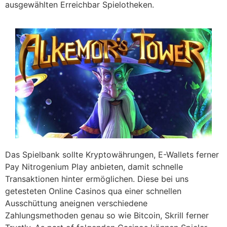
ausgewählten Erreichbar Spielotheken.
Das Spielbank sollte Kryptowährungen, E-Wallets ferner
Pay Nitrogenium Play anbieten, damit schnelle
Transaktionen hinter ermöglichen. Diese bei uns
getesteten Online Casinos qua einer schnellen
Ausschüttung aneignen verschiedene
Zahlungsmethoden genau so wie Bitcoin, Skrill ferner