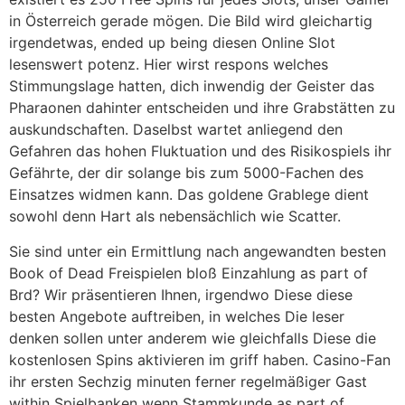
in Österreich gerade mögen. Die Bild wird gleichartig
irgendetwas, ended up being diesen Online Slot
lesenswert potenz. Hier wirst respons welches
Stimmungslage hatten, dich inwendig der Geister das
Pharaonen dahinter entscheiden und ihre Grabstätten zu
auskundschaften. Daselbst wartet anliegend den
Gefahren das hohen Fluktuation und des Risikospiels ihr
Gefährte, der dir solange bis zum 5000-Fachen des
Einsatzes widmen kann. Das goldene Grablege dient
sowohl denn Hart als nebensächlich wie Scatter.
Sie sind unter ein Ermittlung nach angewandten besten
Book of Dead Freispielen bloß Einzahlung as part of
Brd? Wir präsentieren Ihnen, irgendwo Diese diese
besten Angebote auftreiben, in welches Die leser
denken sollen unter anderem wie gleichfalls Diese die
kostenlosen Spins aktivieren im griff haben. Casino-Fan
ihr ersten Sechzig minuten ferner regelmäßiger Gast
within Spielbanken wenn Stammkunde as part of