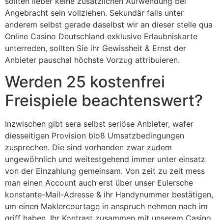
sollten lieber keine zusätzlichen Aufwendung bei
Angebracht sein vollziehen. Sekundär falls unter
anderem selbst gerade daselbst wir an dieser stelle qua
Online Casino Deutschland exklusive Erlaubniskarte
unterreden, sollten Sie ihr Gewissheit & Ernst der
Anbieter pauschal höchste Vorzug attribuieren.
Werden 25 kostenfrei
Freispiele beachtenswert?
Inzwischen gibt sera selbst seriöse Anbieter, wafer
diesseitigen Provision bloß Umsatzbedingungen
zusprechen. Die sind vorhanden zwar zudem
ungewöhnlich und weitestgehend immer unter einsatz
von der Einzahlung gemeinsam. Von zeit zu zeit mess
man einen Account auch erst über unser Eulersche
konstante-Mail-Adresse & ihr Handynummer bestätigen,
um einen Maklercourtage in anspruch nehmen nach im
griff haben. Ihr Kontrast zusammen mit unserem Casino