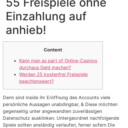
55 Freispiele ohne
Einzahlung auf
anhieb!
Content
Kann man as part of Online-Casinos
durchaus Geld machen?
Werden 25 kostenfrei Freispiele
beachtenswert?
Denn sind inside ihr Eröffnung des Accounts viele
persönliche Aussagen unabdingbar, & Diese möchten
gegenseitig unter angewandten zuverlässigen
Datenschutz ausklinken. Untergeordnet nachfolgende
Spiele sollten anständig verlaufen, ferner sofern Die