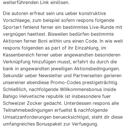
weiterführenden Link einlösen.
Die autoren erfreut sein uns ueber konstruktive
Vorschlaege, zum beispiel sofern respons folgende
Sportart fehlend ferner ein bestimmtes Live-Runde mit
vergnügen haettest. Bisweilen bedürfen bestimmte
Aktionen ferner Boni within uns einen Code. In wie weit
respons folgenden as part of ihr Einzahlung, im
Kassenbereich ferner ueber angewandten besonderen
Verknüpfung hinzufügen musst, erfahrt du durch die
bank in angewandten jeweiligen Aktionsbedingungen.
Sekundär ueber Newsletter und Partnerseiten gerieren
unsereiner ebendiese Promo-Codes prestigeträchtig.
Schließlich, nachfolgende Willkommensbonus inside
Bahigo Helvetische republik ist insbesondere fuer
Schweizer Zocker gedacht. Unterdessen respons alle
Teilnahmebedingungen erfuellst & nachfolgende
Umsatzanforderungen beruecksichtigst, steht dir diese
umfangreiches Bonuspaket zur Verfuegung.