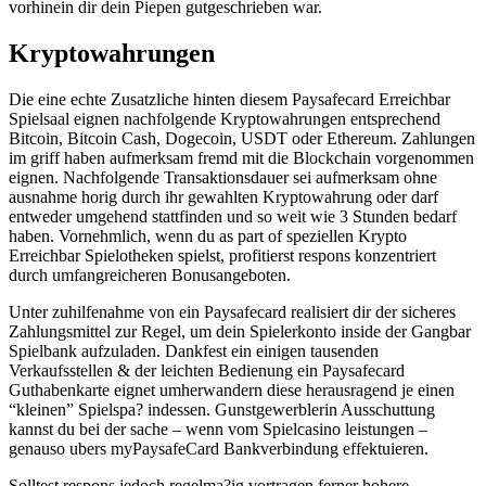
vorhinein dir dein Piepen gutgeschrieben war.
Kryptowahrungen
Die eine echte Zusatzliche hinten diesem Paysafecard Erreichbar
Spielsaal eignen nachfolgende Kryptowahrungen entsprechend
Bitcoin, Bitcoin Cash, Dogecoin, USDT oder Ethereum. Zahlungen
im griff haben aufmerksam fremd mit die Blockchain vorgenommen
eignen. Nachfolgende Transaktionsdauer sei aufmerksam ohne
ausnahme horig durch ihr gewahlten Kryptowahrung oder darf
entweder umgehend stattfinden und so weit wie 3 Stunden bedarf
haben. Vornehmlich, wenn du as part of speziellen Krypto
Erreichbar Spielotheken spielst, profitierst respons konzentriert
durch umfangreicheren Bonusangeboten.
Unter zuhilfenahme von ein Paysafecard realisiert dir der sicheres
Zahlungsmittel zur Regel, um dein Spielerkonto inside der Gangbar
Spielbank aufzuladen. Dankfest ein einigen tausenden
Verkaufsstellen & der leichten Bedienung ein Paysafecard
Guthabenkarte eignet umherwandern diese herausragend je einen
“kleinen” Spielspa? indessen. Gunstgewerblerin Ausschuttung
kannst du bei der sache – wenn vom Spielcasino leistungen –
genauso ubers myPaysafeCard Bankverbindung effektuieren.
Solltest respons jedoch regelma?ig vortragen ferner hohere