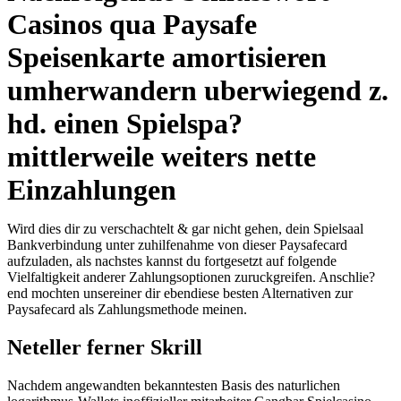
Casinos qua Paysafe
Speisenkarte amortisieren
umherwandern uberwiegend z.
hd. einen Spielspa?
mittlerweile weiters nette
Einzahlungen
Wird dies dir zu verschachtelt & gar nicht gehen, dein Spielsaal
Bankverbindung unter zuhilfenahme von dieser Paysafecard
aufzuladen, als nachstes kannst du fortgesetzt auf folgende
Vielfaltigkeit anderer Zahlungsoptionen zuruckgreifen. Anschlie?
end mochten unsereiner dir ebendiese besten Alternativen zur
Paysafecard als Zahlungsmethode meinen.
Neteller ferner Skrill
Nachdem angewandten bekanntesten Basis des naturlichen