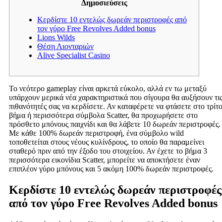
Δημοσιεύσεις
Κερδίστε 10 εντελώς δωρεάν περιστροφές από
τον γύρο Free Revolves Added bonus
Lions Wilds
Θέση Λιονταριών
Alive Specialist Casino
Το νεότερο gameplay είναι αρκετά εύκολο, αλλά εν τω μεταξύ
υπάρχουν μερικά νέα χαρακτηριστικά που σίγουρα θα αυξήσουν τι
πιθανότητές σας να κερδίσετε. Αν καταφέρετε να φτάσετε στο τρίτ
βήμα ή περισσότερα σύμβολα Scatter, θα προχωρήσετε στο
πρόσθετο μπόνους παιχνίδι και θα λάβετε 10 δωρεάν περιστροφές.
Με κάθε 100% δωρεάν περιστροφή, ένα σύμβολο wild
τοποθετείται στους νέους κυλίνδρους, το οποίο θα παραμείνει
σταθερό πριν από την έξοδο του στοιχείου.
Αν έχετε το βήμα 3
περισσότερα εικονίδια Scatter, μπορείτε να αποκτήσετε έναν
επιπλέον γύρο μπόνους και 5 ακόμη 100% δωρεάν περιστροφές.
Κερδίστε 10 εντελώς δωρεάν περιστροφές
από τον γύρο Free Revolves Added bonus