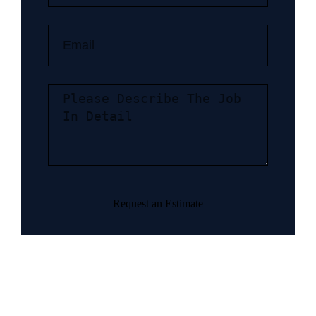
Request an Estimate