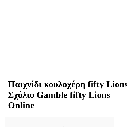
Παιχνίδι κουλοχέρη fifty Lion
Σχόλιο Gamble fifty Lions
Online