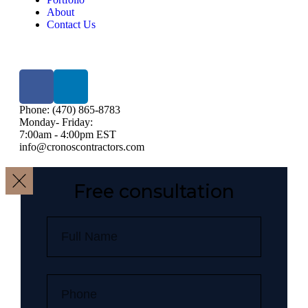
About
Contact Us
Phone: (470) 865-8783
Monday- Friday:
7:00am - 4:00pm EST
info@cronoscontractors.com
Free consultation