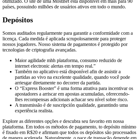
otimizado. O site de uma MostBet está disponível em mais para 90
países, possuindo milhões de usuários ativos em todo o mundo.
Depósitos
Somos auditados regularmente para garantir a conformidade com a
licença. Cada medida é aplicada scrupolosamente para proteger
nossos jogadores. Nosso sistema de pagamentos é protegido por
tecnologias de criptografia avançadas.
Maior agilidade mhh plataforma, consumo reduzido de
internet electronic alertas em tempo real.”
Também no aplicativo está disponível afin de assistir a
partidas ao vivo na excelente qualidade, quando você pode
arriesgar diretamente no decorrer da partida.
O “Express Booster” é uma forma atrativa para incentivar os
apostadores a arriscar em apostas acumuladas, oferecendo-
lhes recompensas adicionais achacar seu nível sobre risco.
A transmissão é de suscripción qualidade, garantindo uma
experiência realista.
Explore as diferentes opções e descubra seu favorito em nossa
plataforma. Em todos os métodos de pagamento, to depósito mínimo
é fixado em R$20 e afirmam que todos os depósitos são processados
de manera acelerada. Naturalmente, o pace de transação depende em