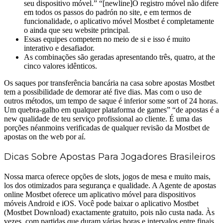
seu dispositivo móvel.” “[newline]O registro móvel não difere
em todos os passos do padrón no site, e em termos de
funcionalidade, o aplicativo móvel Mostbet é completamente
o ainda que seu website principal.
Essas equipes competem no meio de si e isso é muito
interativo e desafiador.
As combinações são geradas apresentando três, quatro, at the
cinco valores idênticos.
Os saques por transferência bancária na casa sobre apostas Mostbet
tem a possibilidade de demorar até five dias. Mas com o uso de
outros métodos, um tempo de saque é inferior some sort of 24 horas.
Um quebra-galho em qualquer plataforma de games” “de apostas é a
new qualidade de teu serviço profissional ao cliente. É uma das
porções néanmoins verificadas de qualquer revisão da Mostbet de
apostas on the web por aí.
Dicas Sobre Apostas Para Jogadores Brasileiros
Nossa marca oferece opções de slots, jogos de mesa e muito mais,
los dos otimizados para segurança e qualidade. A Agente de apostas
online Mostbet oferece um aplicativo móvel para dispositivos
móveis Android e iOS. Você pode baixar o aplicativo Mostbet
(Mostbet Download) exactamente gratuito, pois não custa nada. Às
vezes, com partidas que duram várias horas e intervalos entre finais