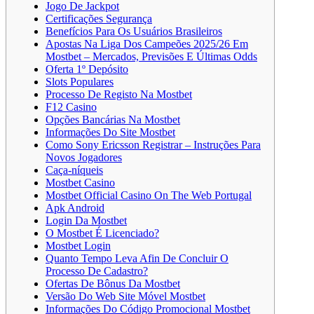
Jogo De Jackpot
Certificações Segurança
Benefícios Para Os Usuários Brasileiros
Apostas Na Liga Dos Campeões 2025/26 Em
Mostbet – Mercados, Previsões E Últimas Odds
Oferta 1º Depósito
Slots Populares
Processo De Registo Na Mostbet
F12 Casino
Opções Bancárias Na Mostbet
Informações Do Site Mostbet
Como Sony Ericsson Registrar – Instruções Para
Novos Jogadores
Caça-níqueis
Mostbet Casino
Mostbet Official Casino On The Web Portugal
Apk Android
Login Da Mostbet
O Mostbet É Licenciado?
Mostbet Login
Quanto Tempo Leva Afin De Concluir O
Processo De Cadastro?
Ofertas De Bônus Da Mostbet
Versão Do Web Site Móvel Mostbet
Informações Do Código Promocional Mostbet