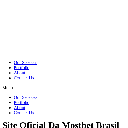
Skip
to
content
Our Services
Portfolio
About
Contact Us
Menu
Our Services
Portfolio
About
Contact Us
Site Oficial Da Mostbet Brasil