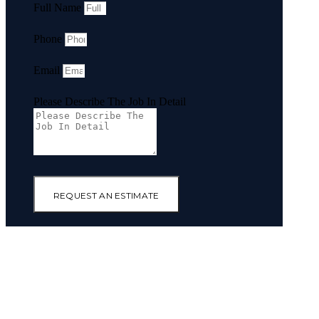
Full Name
Phone
Email
Please Describe The Job In Detail
REQUEST AN ESTIMATE