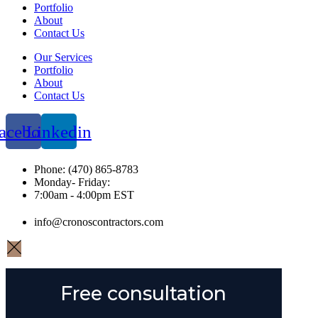
Portfolio
About
Contact Us
Our Services
Portfolio
About
Contact Us
acebook
Linkedin
Phone: (470) 865-8783
Monday- Friday:
7:00am - 4:00pm EST
info@cronoscontractors.com
Free consultation