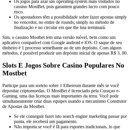
Os jogos para azar são operating-system mais visitados no
cassino MostBet, pois garantem grandes lucro com pouco
risco.
Os apostadores têm a possibilidade sobre fazer apostas simply
no vencedor, no entire de rounds, simply no método de
finalização e no circular em que the luta terminará.
Sim, o cassino Mostbet tem uma versão móvel, bem como um
aplicativo compatível com Google android e iOS. O saque de seu
dinheiro é 1 processo semelhante ao de um depósito. Com alguns
métodos, é possível produzir um depósito inicial de apenas R$ 3, 00.
Slots E Jogos Sobre Casino Populares No
Mostbet
Participe para um sorteio sobre 1 Ethereum durante mês se você
depositar criptomoedas. O MostBet é licenciado pela Curaçao e-
Gaming, uma das licenças mais importantes da terra. Você pode
simultaneamente criar duas equipes usando a mecanismo Construtor
de Apostas da Mostbet.
Se ele conseguir fazer isto search engine marketing passar por
punta, ele receberá um pagamento.
Não importa se você é fã para esportes tradicionais, lo que