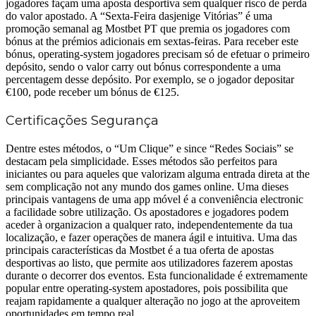
jogadores façam uma aposta desportiva sem qualquer risco de perda
do valor apostado. A “Sexta-Feira dasjenige Vitórias” é uma
promoção semanal ag Mostbet PT que premia os jogadores com
bónus at the prémios adicionais em sextas-feiras. Para receber este
bónus, operating-system jogadores precisam só de efetuar o primeiro
depósito, sendo o valor carry out bónus correspondente a uma
percentagem desse depósito. Por exemplo, se o jogador depositar
€100, pode receber um bónus de €125.
Certificações Segurança
Dentre estes métodos, o “Um Clique” e since “Redes Sociais” se
destacam pela simplicidade. Esses métodos são perfeitos para
iniciantes ou para aqueles que valorizam alguma entrada direta at the
sem complicação not any mundo dos games online. Uma dieses
principais vantagens de uma app móvel é a conveniência electronic
a facilidade sobre utilização. Os apostadores e jogadores podem
aceder à organizacion a qualquer rato, independentemente da tua
localização, e fazer operações de manera ágil e intuitiva. Uma das
principais características da Mostbet é a tua oferta de apostas
desportivas ao listo, que permite aos utilizadores fazerem apostas
durante o decorrer dos eventos. Esta funcionalidade é extremamente
popular entre operating-system apostadores, pois possibilita que
reajam rapidamente a qualquer alteração no jogo at the aproveitem
oportunidades em tempo real.