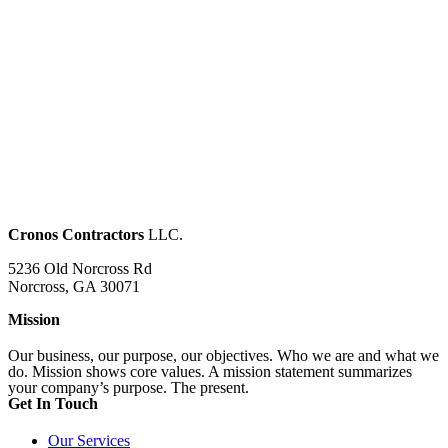
Cronos Contractors
LLC.
5236 Old Norcross Rd
Norcross, GA 30071
Mission
Our business, our purpose, our objectives. Who we are and what we
do. Mission shows core values. A mission statement summarizes
your company’s purpose. The present.
Get In Touch​
Our Services