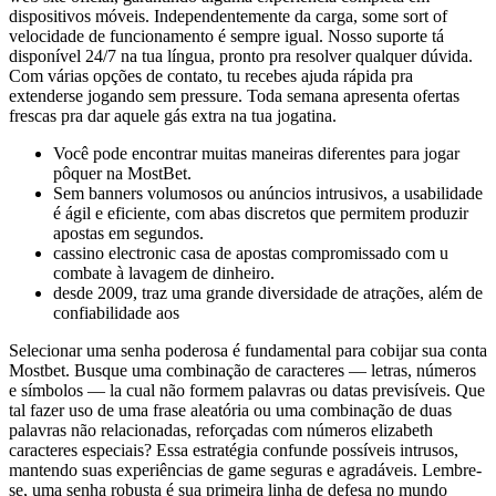
dispositivos móveis. Independentemente da carga, some sort of
velocidade de funcionamento é sempre igual. Nosso suporte tá
disponível 24/7 na tua língua, pronto pra resolver qualquer dúvida.
Com várias opções de contato, tu recebes ajuda rápida pra
extenderse jogando sem pressure. Toda semana apresenta ofertas
frescas pra dar aquele gás extra na tua jogatina.
Você pode encontrar muitas maneiras diferentes para jogar
pôquer na MostBet.
Sem banners volumosos ou anúncios intrusivos, a usabilidade
é ágil e eficiente, com abas discretos que permitem produzir
apostas em segundos.
cassino electronic casa de apostas compromissado com u
combate à lavagem de dinheiro.
desde 2009, traz uma grande diversidade de atrações, além de
confiabilidade aos
Selecionar uma senha poderosa é fundamental para cobijar sua conta
Mostbet. Busque uma combinação de caracteres — letras, números
e símbolos — la cual não formem palavras ou datas previsíveis. Que
tal fazer uso de uma frase aleatória ou uma combinação de duas
palavras não relacionadas, reforçadas com números elizabeth
caracteres especiais? Essa estratégia confunde possíveis intrusos,
mantendo suas experiências de game seguras e agradáveis. Lembre-
se, uma senha robusta é sua primeira linha de defesa no mundo