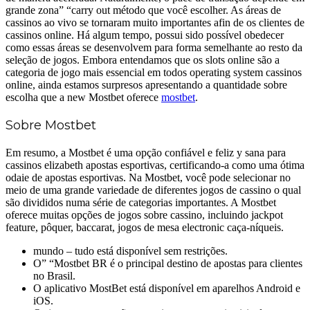
grande zona” “carry out método que você escolher. As áreas de
cassinos ao vivo se tornaram muito importantes afin de os clientes de
cassinos online. Há algum tempo, possui sido possível obedecer
como essas áreas se desenvolvem para forma semelhante ao resto da
seleção de jogos. Embora entendamos que os slots online são a
categoria de jogo mais essencial em todos operating system cassinos
online, ainda estamos surpresos apresentando a quantidade sobre
escolha que a new Mostbet oferece
mostbet
.
Sobre Mostbet
Em resumo, a Mostbet é uma opção confiável e feliz y sana para
cassinos elizabeth apostas esportivas, certificando-a como uma ótima
odaie de apostas esportivas. Na Mostbet, você pode selecionar no
meio de uma grande variedade de diferentes jogos de cassino o qual
são divididos numa série de categorias importantes. A Mostbet
oferece muitas opções de jogos sobre cassino, incluindo jackpot
feature, pôquer, baccarat, jogos de mesa electronic caça-níqueis.
mundo – tudo está disponível sem restrições.
O” “Mostbet BR é o principal destino de apostas para clientes
no Brasil.
O aplicativo MostBet está disponível em aparelhos Android e
iOS.