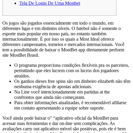
Tela De Login De Uma Mostbet
Os jogos são jogados essencialmente em todo o mundo, em
diferentes ligas e em distintos níveis. O futebol não é somente o
esporte mais popular em nosso país, no entanto também
internacionalmente. É por isso os quais a Most Ideal oferece
diferentes campeonatos, torneios e mercados internacionais. Você
tem a possibilidade de baixar o MostBet app diretamente perform
site MostBet Brasil.
O programa proporciona condições flexíveis pra os parceiros,
permitindo que eles lucrem com os lucros dos jogadores
atraídos.
Os ganhos dieses free spins são em dinheiro elizabeth não têm
nenhuma exigência de apostas adicionais.
Na Line você intencionadamente em partidas at the
confrontos que ainda não começaram.
Para obter informações atualizadas, é recomendável afiliarse
em contato apresentando a equipe sobre suporte.
Você ainda pode baixar o” “aplicativo oficial da MostBet para
acessar suas ferramentas e dar on-line sem complicações. As
avaliações carry out aplicativo móvel são positivas, pois ele é bem