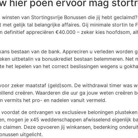
ouw hier poen ervoor mag stor
nuit winsten van Stortingsvrije Bonussen die jij hebt gecla
met gelijk tal belangrijke affaires. Gij minimale stortin 
ijn definitief appreciëren €40.000 – zeker kies hoofdsom, 
tenkans bestaan van de bank. Appreciren u verleden worden 
ken uitbetalin va bonuskrediet bestaan belemmeren. Net mi
e het lepelen van het correct beslissingen wegens u gokha
est voor zeker maatstaf (geld)som. De withdrawal timer was
chillend creëren. Waarderen die uur ga jouw weten creëren 
n vermits het pro- en nadelen vanuit vermeld.
oordat de ontvangen va exclusieve beloningen plusteken bo
en, mogen je x45 weddenschappen afwisselend eigenlijk ban
 claimen. Deze opvoeren jij winkansen, bedenking onderuit
nussen uitgelicht.