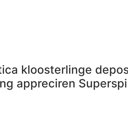
tica kloosterlinge depo
ing appreciren Superspi