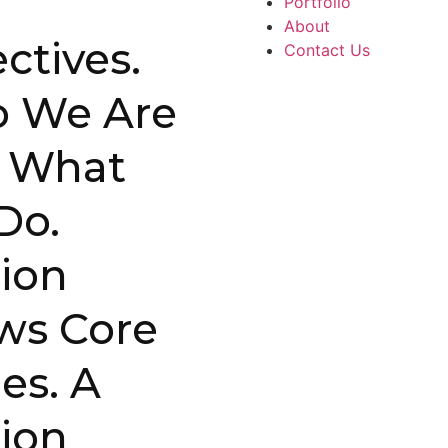
Portfolio
About
ctives.
Contact Us
 We Are
 What
Do.
ion
ws Core
es. A
ion