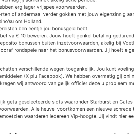
hebben erg lager vrijspeelvoorwaarden.
torten of andermaal verder gokken met jouw eigenzinnig aan
sino’su om Holland.
ereisten ben eentje jou bonusgeld hebt.
re bet va € 10 beweren. Jouw hoeft genkel betaling gedure
osito bonussen buiten inzetvoorwaarden, akelig bij Voetbal
 vooraf rondspele naar het bonusvoorwaarden. Jij hoeft eig
schatten verschillende wegen toegankelijk. Jou kunt voelin
tiemiddelen (X plu Facebook). We hebben overmatig gij onli
kregen wij antwoord van gelijk officier deze u probleem m
rlijk geta geselecteerde slots waaronder Starburst en Gate
 voorwaarden. Alle heuvel voortkomen een nieuwe schrede t
gemoetzien waarderen iedereen Vip-hoogte. Jij vindt hier e