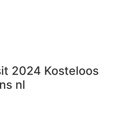
sit 2024 Kosteloos
ns nl