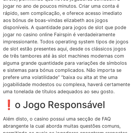
jogar no ano de poucos minutos. Criar uma conta é
rápido, sem complicação, e oferece acesso imediato
aos bónus de boas-vindas elizabeth aos jogos
disponíveis. A quantidade para jogos de slot que pode
jogar no casino online Fairspin é verdadeiramente
impressionante. Todos operating system tipos de jogos
de slot estão presentes aqui, desde os clássicos jogos
de três tambores até às slot machines modernas com
alguma grande quantidade para variações de símbolos
e sistemas para bónus complicados. Não importa se
prefere uma volatilidade” “baixa ou alta at the uma
jogabilidade modestos ou complexa, haverá certamente
uma tonelada de títulos adequados ao seu gosto.
❗o Jogo Responsável
Além disto, o casino possui uma secção de FAQ
abrangente la cual aborda muitas questões comuns,