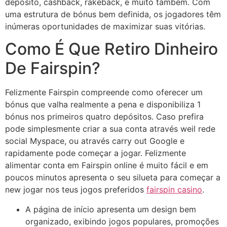
depósito, cashback, rakeback, e muito também. Com
uma estrutura de bónus bem definida, os jogadores têm
inúmeras oportunidades de maximizar suas vitórias.
Como É Que Retiro Dinheiro
De Fairspin?
Felizmente Fairspin compreende como oferecer um
bónus que valha realmente a pena e disponibiliza 1
bónus nos primeiros quatro depósitos. Caso prefira
pode simplesmente criar a sua conta através weil rede
social Myspace, ou através carry out Google e
rapidamente pode começar a jogar. Felizmente
alimentar conta em Fairspin online é muito fácil e em
poucos minutos apresenta o seu silueta para começar a
new jogar nos teus jogos preferidos
fairspin casino
.
A página de início apresenta um design bem
organizado, exibindo jogos populares, promoções