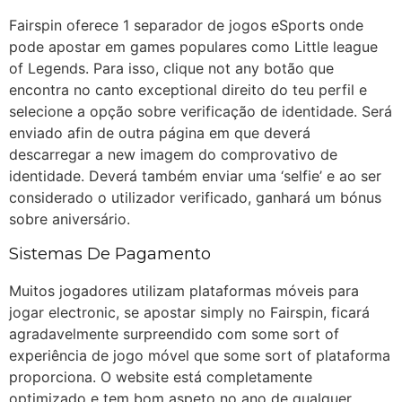
Fairspin oferece 1 separador de jogos eSports onde
pode apostar em games populares como Little league
of Legends. Para isso, clique not any botão que
encontra no canto exceptional direito do teu perfil e
selecione a opção sobre verificação de identidade. Será
enviado afin de outra página em que deverá
descarregar a new imagem do comprovativo de
identidade. Deverá também enviar uma ‘selfie’ e ao ser
considerado o utilizador verificado, ganhará um bónus
sobre aniversário.
Sistemas De Pagamento
Muitos jogadores utilizam plataformas móveis para
jogar electronic, se apostar simply no Fairspin, ficará
agradavelmente surpreendido com some sort of
experiência de jogo móvel que some sort of plataforma
proporciona. O website está completamente
optimizado e tem bom aspeto no ano de qualquer