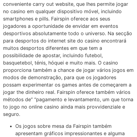
conveniente carry out website, que lhes permite jogar
no casino em qualquer dispositivo móvel, incluindo
smartphones e pills. Fairspin oferece aos seus
jogadores a oportunidade de envidar em eventos
desportivos absolutamente todo o universo. Na secção
para desportos do internet site do casino encontrará
muitos desportos diferentes em que tem a
possibilidade de apostar, incluindo futebol,
basquetebol, ténis, hóquei e muito mais. O casino
proporciona também a chance de jogar vários jogos em
modos de demonstração, para que os jogadores
possam experimentar os games antes de começarem a
jogar the dinheiro real. Fairspin oferece também vários
métodos de” “pagamento e levantamento, um que torna
to jogo no online casino ainda mais provvidenziale e
seguro.
Os jogos sobre mesa da Fairspin também
apresentam gráficos impressionantes e alguma