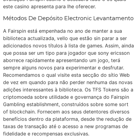
este casino apresenta para lhe oferecer.
Métodos De Depósito Electronic Levantamento
A Fairspin está empenhada no ano de manter a sua
biblioteca actualizada, vello que estão sin parar a ser
adicionados novos títulos à lista de games. Assim, ainda
que possa ser um tipo para jogador que sony ericsson
aborrece rapidamente apresentando um jogo, terá
sempre alguns novos para experimentar e desfrutar.
Recomendamos o qual visite esta secção do sítio Web
de vez em quando para não perder nenhuma das novas
adições interessantes à biblioteca. Os TFS Tokens são a
criptomoeda sobre utilidade e governança do Fairspin
Gambling establishment, construídos sobre some sort
of blockchain. Fornecem aos seus detentores diversos
benefícios dentro da plataforma, desde the redução de
taxas de transação até o acesso a new programas de
fidelidade e recompensas exclusivas.