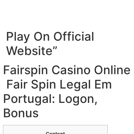
Play On Official
Website”
Fairspin Casino Online
️ Fair Spin Legal Em
Portugal: Logon,
Bonus
Content