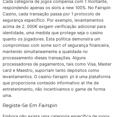
Cada categoria de jogos compensa com 1 montante,
respondendo apenas os slots a new 100%. No Fairspin
Casino, cada transação passa por 1 protocolo de
segurança específico. Por exemplo, levantamentos
acima de 2. 000€ exigem verificação adicional para
identidade, uma medida que protege seja o casino
quanto os jogadores. Esta política demonstra um
compromisso com some sort of segurança financeira,
mantendo simultaneamente a qualidade no
processamento dieses transações. Alguns
processadores de pagamentos, tais como Visa, Master
card e Maestro, suportam tanto depósitos como
levantamentos. O casino-fairspin. pt é uma plataforma
que proporciona conteúdo informativo at the de
entretenimento, não incentivamos o game de forma
uma.
Registe-Se Em Fairspin
Embora não exista uma categoria específica de jogos