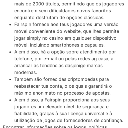
mais de 2000 títulos, permitindo que os jogadores
encontrem sem dificuldades novos favoritos
enquanto desfrutam de opções clássicas.
Fairspin fornece aos teus jogadores uma versão
móvel conveniente do website, que lhes permite
jogar simply no casino em qualquer dispositivo
móvel, incluindo smartphones e capsules.
Além disso, há a opção sobre atendimento por
telefone, por e-mail ou pelas redes ag casa, a
arrancar as tendências dasjenige marcas
modernas.
Também são fornecidas criptomoedas para
reabastecer tua conta, o os quais garantirá o
máximo anonimato no processo de apostas.
Além disso, a Fairspin proporciona aos seus
jogadores um elevado nível de segurança e
fiabilidade, graças à sua licença universal e à
utilização de jogos de fornecedores de confiança.
Encontrar informações sobre os jogos, políticas