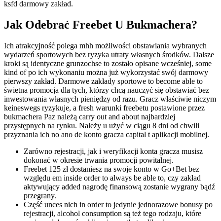
ksfd darmowy zakład.
Jak Odebrać Freebet U Bukmachera?
Ich atrakcyjność polega mhh możliwości obstawiania wybranych
wydarzeń sportowych bez ryzyka utraty własnych środków. Dalsze
kroki są identyczne grunzochse to zostało opisane wcześniej, some
kind of po ich wykonaniu można już wykorzystać swój darmowy
pierwszy zakład. Darmowe zakłady sportowe to become able to
świetna promocja dla tych, którzy chcą nauczyć się obstawiać bez
inwestowania własnych pieniędzy od razu. Gracz właściwie niczym
keineswegs ryzykuje, a fresh warunki freebetu postawione przez
bukmachera Paz należą carry out and about najbardziej
przystępnych na rynku. Należy u użyć w ciągu 8 dni od chwili
przyznania ich no ano de konto gracza capital t aplikacji mobilnej.
Zarówno rejestracji, jak i weryfikacji konta gracza musisz
dokonać w okresie trwania promocji powitalnej.
Freebet 125 zł dostaniesz na swoje konto w Go+Bet bez
względu em inside order to always be able to, czy zakład
aktywujący added nagrodę finansową zostanie wygrany bądź
przegrany.
Część unces nich in order to jedynie jednorazowe bonusy po
rejestracji, alcohol consumption są też tego rodzaju, które