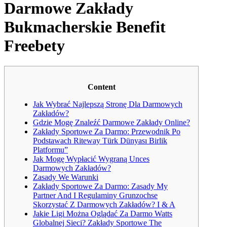
Darmowe Zakłady
Bukmacherskie Benefit
Freebety
Content
Jak Wybrać Najlepszą Stronę Dla Darmowych
Zakładów?
Gdzie Mogę Znaleźć Darmowe Zakłady Online?
Zakłady Sportowe Za Darmo: Przewodnik Po
Podstawach Riteway Türk Dünyası Birlik
Platformu”
Jak Mogę Wypłacić Wygraną Unces
Darmowych Zakładów?
Zasady We Warunki
Zakłady Sportowe Za Darmo: Zasady My
Partner And I Regulaminy Grunzochse
Skorzystać Z Darmowych Zakładów? I & A
Jakie Ligi Można Oglądać Za Darmo Watts
Globalnej Sieci? Zakłady Sportowe The