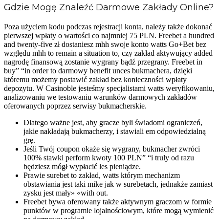
Gdzie Mogę Znaleźć Darmowe Zakłady Online?
Poza użyciem kodu podczas rejestracji konta, należy także dokonać
pierwszej wpłaty o wartości co najmniej 75 PLN. Freebet a hundred
and twenty-five zł dostaniesz mhh swoje konto watts Go+Bet bez
względu mhh to remain a situation to, czy zakład aktywujący added
nagrodę finansową zostanie wygrany bądź przegrany. Freebet in
buy” “in order to darmowy benefit unces bukmachera, dzięki
któremu możemy postawić zakład bez konieczności wpłaty
depozytu. W Casinoble jesteśmy specjalistami watts weryfikowaniu,
analizowaniu we testowaniu warunków darmowych zakładów
oferowanych poprzez serwisy bukmacherskie.
Dlatego ważne jest, aby gracze byli świadomi ograniczeń,
jakie nakładają bukmacherzy, i stawiali em odpowiedzialną
grę.
Jeśli Twój coupon okaże się wygrany, bukmacher zwróci
100% stawki perform kwoty 100 PLN” “i truly od razu
będziesz mógł wypłacić les pieniądze.
Prawie surebet to zakład, watts którym mechanizm
obstawiania jest taki mike jak w surebetach, jednakże zamiast
zysku jest mały» «with out.
Freebet bywa oferowany także aktywnym graczom w formie
punktów w programie lojalnościowym, które mogą wymienić