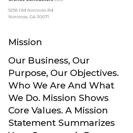
5236 Old Norcross Rd
Norcross, GA 30071
Mission
Our Business, Our
Purpose, Our Objectives.
Who We Are And What
We Do. Mission Shows
Core Values. A Mission
Statement Summarizes