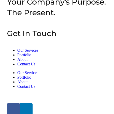
Your Company’s Purpose.
The Present.
Get In Touch​
Our Services
Portfolio
About
Contact Us
Our Services
Portfolio
About
Contact Us