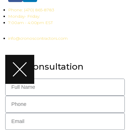
Phone: (470) 865-8783
Monday- Friday:
7:00am - 4:00pm EST
info@cronoscontractors.com
Free Consultation