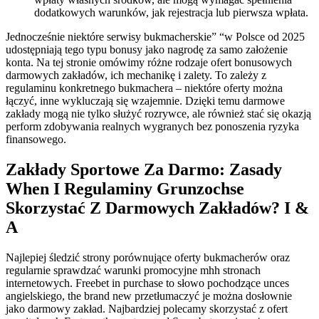
dodatkowych warunków, jak rejestracja lub pierwsza wpłata.
Jednocześnie niektóre serwisy bukmacherskie” “w Polsce od 2025
udostępniają tego typu bonusy jako nagrodę za samo założenie
konta. Na tej stronie omówimy różne rodzaje ofert bonusowych
darmowych zakładów, ich mechanikę i zalety. To zależy z
regulaminu konkretnego bukmachera – niektóre oferty można
łączyć, inne wykluczają się wzajemnie. Dzięki temu darmowe
zakłady mogą nie tylko służyć rozrywce, ale również stać się okazją
perform zdobywania realnych wygranych bez ponoszenia ryzyka
finansowego.
Zakłady Sportowe Za Darmo: Zasady
When I Regulaminy Grunzochse
Skorzystać Z Darmowych Zakładów? I &
A
Najlepiej śledzić strony porównujące oferty bukmacherów oraz
regularnie sprawdzać warunki promocyjne mhh stronach
internetowych. Freebet in purchase to słowo pochodzące unces
angielskiego, the brand new przetłumaczyć je można dosłownie
jako darmowy zakład. Najbardziej polecamy skorzystać z ofert