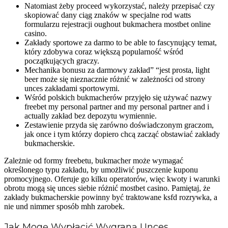
Natomiast żeby proceed wykorzystać, należy przepisać czy
skopiować dany ciąg znaków w specjalne rod watts
formularzu rejestracji oughout bukmachera mostbet online
casino.
Zakłady sportowe za darmo to be able to fascynujący temat,
który zdobywa coraz większą popularność wśród
początkujących graczy.
Mechanika bonusu za darmowy zakład” “jest prosta, light
beer może się nieznacznie różnić w zależności od strony
unces zakładami sportowymi.
Wśród polskich bukmacherów przyjęło się używać nazwy
freebet my personal partner and my personal partner and i
actually zakład bez depozytu wymiennie.
Zestawienie przyda się zarówno doświadczonym graczom,
jak once i tym którzy dopiero chcą zacząć obstawiać zakłady
bukmacherskie.
Zależnie od formy freebetu, bukmacher może wymagać
określonego typu zakładu, by umożliwić puszczenie kuponu
promocyjnego. Oferuje go kilku operatorów, więc kwoty i warunki
obrotu mogą się unces siebie różnić mostbet casino. Pamiętaj, że
zakłady bukmacherskie powinny być traktowane ksfd rozrywka, a
nie und nimmer sposób mhh zarobek.
Jak Mogę Wypłacić Wygraną Unces