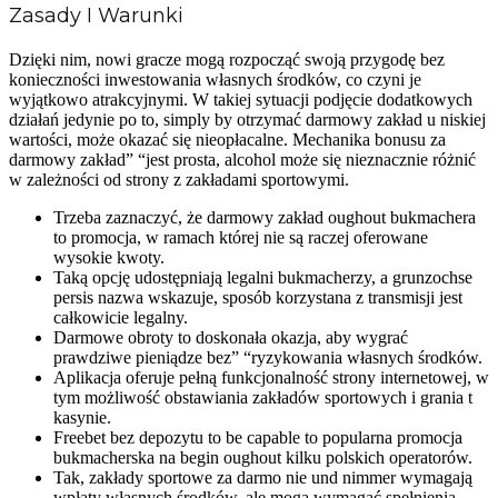
Zasady I Warunki
Dzięki nim, nowi gracze mogą rozpocząć swoją przygodę bez
konieczności inwestowania własnych środków, co czyni je
wyjątkowo atrakcyjnymi. W takiej sytuacji podjęcie dodatkowych
działań jedynie po to, simply by otrzymać darmowy zakład u niskiej
wartości, może okazać się nieopłacalne. Mechanika bonusu za
darmowy zakład” “jest prosta, alcohol może się nieznacznie różnić
w zależności od strony z zakładami sportowymi.
Trzeba zaznaczyć, że darmowy zakład oughout bukmachera
to promocja, w ramach której nie są raczej oferowane
wysokie kwoty.
Taką opcję udostępniają legalni bukmacherzy, a grunzochse
persis nazwa wskazuje, sposób korzystana z transmisji jest
całkowicie legalny.
Darmowe obroty to doskonała okazja, aby wygrać
prawdziwe pieniądze bez” “ryzykowania własnych środków.
Aplikacja oferuje pełną funkcjonalność strony internetowej, w
tym możliwość obstawiania zakładów sportowych i grania t
kasynie.
Freebet bez depozytu to be capable to popularna promocja
bukmacherska na begin oughout kilku polskich operatorów.
Tak, zakłady sportowe za darmo nie und nimmer wymagają
wpłaty własnych środków, ale mogą wymagać spełnienia