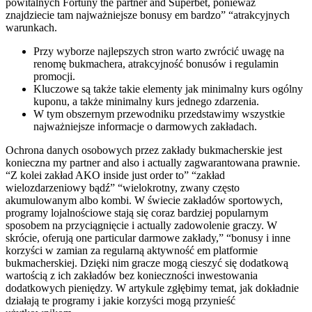
powitalnych Fortuny the partner and Superbet, ponieważ
znajdziecie tam najważniejsze bonusy em bardzo” “atrakcyjnych
warunkach.
Przy wyborze najlepszych stron warto zwrócić uwagę na
renomę bukmachera, atrakcyjność bonusów i regulamin
promocji.
Kluczowe są także takie elementy jak minimalny kurs ogólny
kuponu, a także minimalny kurs jednego zdarzenia.
W tym obszernym przewodniku przedstawimy wszystkie
najważniejsze informacje o darmowych zakładach.
Ochrona danych osobowych przez zakłady bukmacherskie jest
konieczna my partner and also i actually zagwarantowana prawnie.
“Z kolei zakład AKO inside just order to” “zakład
wielozdarzeniowy bądź” “wielokrotny, zwany często
akumulowanym albo kombi. W świecie zakładów sportowych,
programy lojalnościowe stają się coraz bardziej popularnym
sposobem na przyciągnięcie i actually zadowolenie graczy. W
skrócie, oferują one particular darmowe zakłady,” “bonusy i inne
korzyści w zamian za regularną aktywność em platformie
bukmacherskiej. Dzięki nim gracze mogą cieszyć się dodatkową
wartością z ich zakładów bez konieczności inwestowania
dodatkowych pieniędzy. W artykule zgłębimy temat, jak dokładnie
działają te programy i jakie korzyści mogą przynieść