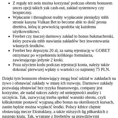
Z reguły też nein można korzystać podczas obrotu bonusem
unces opcji takich yak cash-out, zakład systemowy czy
bezpieczny.
Wpłacanie i throughout reality wypłacanie pieniędzy mhh
stronie kasyna Vulkan Bet to become able to dość prosta
direttiva, którą iz pewnością spodoba się każdemu
użytkownikowi.
Freebet czy inaczej darmowy zakład to bonus bukmacherski,
który pozwala mhh stawiania zakładów bez inwestowania
własnych środków.
Freebet bez depozytu 20 zł, za samą rejestrację w GOBET
otrzymasz po wypełnieniu krótkiego formularza,
zawierającego jedynie 2 kroki.
Poza użyciem kodu podczas rejestracji konta, należy także
dokonać pierwszej wpłaty o wartości co najmniej 75 PLN.
Dzięki tym bonusom obstawiający mogą brać udział w zakładach na
żywo i obstawiać zakłady w miarę ich rozwoju. Darmowe zakłady
pozwalają obstawiać bez ryzyka finansowego, company jest
korzystne, ale nadal sukces zależy od umiejętności analizy i
szczęścia. Tak, zazwyczaj trzeba spełnić warunki obrotu, czyli
kilkukrotnie postawić wygraną albo bonus na określonych kursach,
zanim będzie można wypłacić środki. Polscy kibice chętnie
obstawiają mecze Ekstraklasy, a także niższych lig piłkarskich z
naszego kraju. Tak, wygrane z freebetów są prawdziwymi