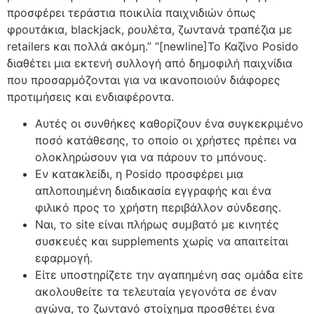
προσφέρει τεράστια ποικιλία παιχνιδιών όπως
φρουτάκια, blackjack, ρουλέτα, ζωντανά τραπέζια με
retailers και πολλά ακόμη.” “[newline]Το Καζίνο Posido
διαθέτει μια εκτενή συλλογή από δημοφιλή παιχνίδια
που προσαρμόζονται για να ικανοποιούν διάφορες
προτιμήσεις και ενδιαφέροντα.
Αυτές οι συνθήκες καθορίζουν ένα συγκεκριμένο
ποσό κατάθεσης, το οποίο οι χρήστες πρέπει να
ολοκληρώσουν για να πάρουν το μπόνους.
Εν κατακλείδι, η Posido προσφέρει μια
απλοποιημένη διαδικασία εγγραφής και ένα
φιλικό προς το χρήστη περιβάλλον σύνδεσης.
Ναι, το site είναι πλήρως συμβατό με κινητές
συσκευές και supplements χωρίς να απαιτείται
εφαρμογή.
Είτε υποστηρίζετε την αγαπημένη σας ομάδα είτε
ακολουθείτε τα τελευταία γεγονότα σε έναν
αγώνα, το ζωντανό στοίχημα προσθέτει ένα