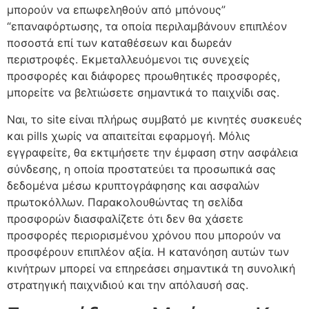
μπορούν να επωφεληθούν από μπόνους”
“επαναφόρτωσης, τα οποία περιλαμβάνουν επιπλέον
ποσοστά επί των καταθέσεων και δωρεάν
περιστροφές. Εκμεταλλευόμενοι τις συνεχείς
προσφορές και διάφορες προωθητικές προσφορές,
μπορείτε να βελτιώσετε σημαντικά το παιχνίδι σας.
Ναι, το site είναι πλήρως συμβατό με κινητές συσκευές
και pills χωρίς να απαιτείται εφαρμογή. Μόλις
εγγραφείτε, θα εκτιμήσετε την έμφαση στην ασφάλεια
σύνδεσης, η οποία προστατεύει τα προσωπικά σας
δεδομένα μέσω κρυπτογράφησης και ασφαλών
πρωτοκόλλων. Παρακολουθώντας τη σελίδα
προσφορών διασφαλίζετε ότι δεν θα χάσετε
προσφορές περιορισμένου χρόνου που μπορούν να
προσφέρουν επιπλέον αξία. Η κατανόηση αυτών των
κινήτρων μπορεί να επηρεάσει σημαντικά τη συνολική
στρατηγική παιχνιδιού και την απόλαυσή σας.