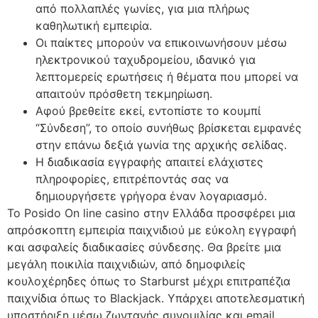
από πολλαπλές γωνίες, για μια πλήρως
καθηλωτική εμπειρία.
Οι παίκτες μπορούν να επικοινωνήσουν μέσω
ηλεκτρονικού ταχυδρομείου, ιδανικό για
λεπτομερείς ερωτήσεις ή θέματα που μπορεί να
απαιτούν πρόσθετη τεκμηρίωση.
Αφού βρεθείτε εκεί, εντοπίστε το κουμπί
“Σύνδεση”, το οποίο συνήθως βρίσκεται εμφανές
στην επάνω δεξιά γωνία της αρχικής σελίδας.
Η διαδικασία εγγραφής απαιτεί ελάχιστες
πληροφορίες, επιτρέποντάς σας να
δημιουργήσετε γρήγορα έναν λογαριασμό.
Το Posido On line casino στην Ελλάδα προσφέρει μια
απρόσκοπτη εμπειρία παιχνιδιού με εύκολη εγγραφή
και ασφαλείς διαδικασίες σύνδεσης. Θα βρείτε μια
μεγάλη ποικιλία παιχνιδιών, από δημοφιλείς
κουλοχέρηδες όπως το Starburst μέχρι επιτραπέζια
παιχνίδια όπως το Blackjack. Υπάρχει αποτελεσματική
υποστήριξη μέσω ζωντανής συνομιλίας και email,