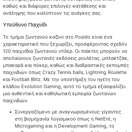
καθώς και διάφορες επιλογές κατάθεσης και
ανάληψης που καλύπτουν τις ανάγκες σας.
Υπεύθυνο Παιχνίδι
Το τμήμα ζωντανού καζίνο στο Posido είναι ένα
χαρακτηριστικό που ξεχωρίζει, προσφέροντας σχεδόν
120 παιχνίδια ζωντανού ντίλερ. Οι παίκτες μπορούν να
απολαύσουν ζωντανές εκδόσεις ρουλέτας, μπλακτζάκ,
μπακαρά και πόκερ, καθώς και διαδραστικές εκπομπές
παιχνιδιών όπως Crazy Tennis balls, Lightning Roulette
και Football Blitz. Με την υποστήριξη του ηγέτη του
κλάδου Evolution Gaming, αυτό το τμήμα εξασφαλίζει
μια αυθεντική και καθηλωτική εμπειρία ζωντανών
παιχνιδιών.
Συνεργαζόμενο με αναγνωρισμένους γίγαντες
στη βιομηχανία λογισμικού όπως η NetEnt, η
Microgaming και η Development Gaming, το