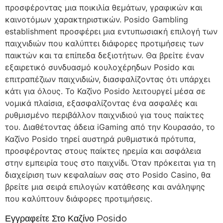
προσφέροντας μια ποικιλία θεμάτων, γραφικών και
καινοτόμων χαρακτηριστικών. Posido Gambling
establishment προσφέρει μια εντυπωσιακή επιλογή των
παιχνιδιών που καλύπτει διάφορες προτιμήσεις των
παικτών και τα επίπεδα δεξιοτήτων. Θα βρείτε έναν
εξαιρετικό συνδυασμό κουλοχέρηδων Posido και
επιτραπέζιων παιχνιδιών, διασφαλίζοντας ότι υπάρχει
κάτι για όλους. Το Καζίνο Posido λειτουργεί μέσα σε
νομικά πλαίσια, εξασφαλίζοντας ένα ασφαλές και
ρυθμισμένο περιβάλλον παιχνιδιού για τους παίκτες
του. Διαθέτοντας άδεια iGaming από την Κουρασάο, το
Καζίνο Posido τηρεί αυστηρά ρυθμιστικά πρότυπα,
προσφέροντας στους παίκτες ηρεμία και ασφάλεια
στην εμπειρία τους στο παιχνίδι. Όταν πρόκειται για τη
διαχείριση των κεφαλαίων σας στο Posido Casino, θα
βρείτε μια σειρά επιλογών κατάθεσης και ανάληψης
που καλύπτουν διάφορες προτιμήσεις.
Εγγραφείτε Στο Καζίνο Posido