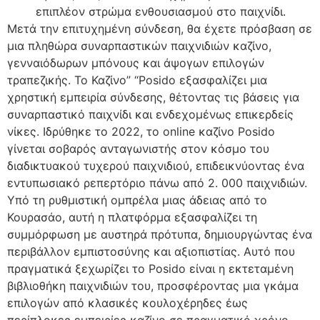
επιπλέον στρώμα ενθουσιασμού στο παιχνίδι.
Μετά την επιτυχημένη σύνδεση, θα έχετε πρόσβαση σε
μια πληθώρα συναρπαστικών παιχνιδιών καζίνο,
γενναιόδωρων μπόνους και άψογων επιλογών
τραπεζικής. Το Καζίνο” “Posido εξασφαλίζει μια
χρηστική εμπειρία σύνδεσης, θέτοντας τις βάσεις για
συναρπαστικό παιχνίδι και ενδεχομένως επικερδείς
νίκες. Ιδρύθηκε το 2022, το online καζίνο Posido
γίνεται σοβαρός ανταγωνιστής στον κόσμο του
διαδικτυακού τυχερού παιχνιδιού, επιδεικνύοντας ένα
εντυπωσιακό ρεπερτόριο πάνω από 2. 000 παιχνιδιών.
Υπό τη ρυθμιστική ομπρέλα μιας άδειας από το
Κουρασάο, αυτή η πλατφόρμα εξασφαλίζει τη
συμμόρφωση με αυστηρά πρότυπα, δημιουργώντας ένα
περιβάλλον εμπιστοσύνης και αξιοπιστίας. Αυτό που
πραγματικά ξεχωρίζει το Posido είναι η εκτεταμένη
βιβλιοθήκη παιχνιδιών του, προσφέροντας μια γκάμα
επιλογών από κλασικές κουλοχέρηδες έως