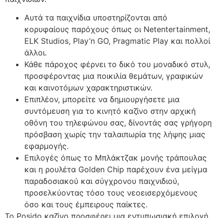
Αυτά τα παιχνίδια υποστηρίζονται από
κορυφαίους παρόχους όπως οι Netentertainment,
ELK Studios, Play’n GO, Pragmatic Play και πολλοί
άλλοι.
Κάθε πάροχος φέρνει το δικό του μοναδικό στυλ,
προσφέροντας μια ποικιλία θεμάτων, γραφικών
και καινοτόμων χαρακτηριστικών.
Επιπλέον, μπορείτε να δημιουργήσετε μια
συντόμευση για το κινητό καζίνο στην αρχική
οθόνη του τηλεφώνου σας, δίνοντάς σας γρήγορη
πρόσβαση χωρίς την ταλαιπωρία της λήψης μιας
εφαρμογής.
Επιλογές όπως το Μπλάκτζακ μονής τράπουλας
και η ρουλέτα Golden Chip παρέχουν ένα μείγμα
παραδοσιακού και σύγχρονου παιχνιδιού,
προσελκύοντας τόσο τους νεοεισερχόμενους
όσο και τους έμπειρους παίκτες.
Το Posido καζίνο προσφέρει μια εντυπωσιακή επιλογή