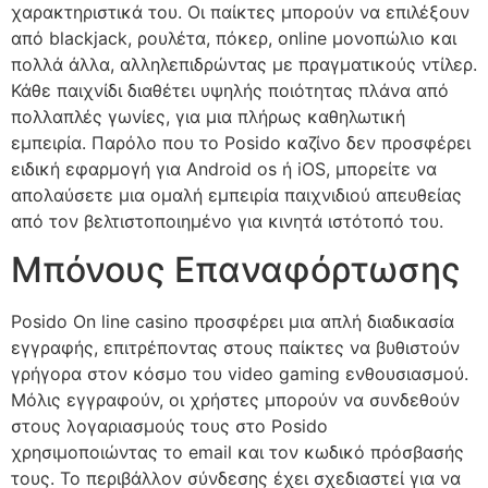
χαρακτηριστικά του. Οι παίκτες μπορούν να επιλέξουν
από blackjack, ρουλέτα, πόκερ, online μονοπώλιο και
πολλά άλλα, αλληλεπιδρώντας με πραγματικούς ντίλερ.
Κάθε παιχνίδι διαθέτει υψηλής ποιότητας πλάνα από
πολλαπλές γωνίες, για μια πλήρως καθηλωτική
εμπειρία. Παρόλο που το Posido καζίνο δεν προσφέρει
ειδική εφαρμογή για Android os ή iOS, μπορείτε να
απολαύσετε μια ομαλή εμπειρία παιχνιδιού απευθείας
από τον βελτιστοποιημένο για κινητά ιστότοπό του.
Μπόνους Επαναφόρτωσης
Posido On line casino προσφέρει μια απλή διαδικασία
εγγραφής, επιτρέποντας στους παίκτες να βυθιστούν
γρήγορα στον κόσμο του video gaming ενθουσιασμού.
Μόλις εγγραφούν, οι χρήστες μπορούν να συνδεθούν
στους λογαριασμούς τους στο Posido
χρησιμοποιώντας το email και τον κωδικό πρόσβασής
τους. Το περιβάλλον σύνδεσης έχει σχεδιαστεί για να