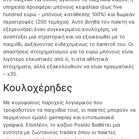
υπηρεσία προσφέρει μπόνους κεφάλαια (έως five
hundred ευρώ – μπόνους κατάθεσης 100%) και δωρεάν
περιστροφές (200 τεμάχια). Αυτό βοηθά τον παίκτη να
εξερευνήσει έναν συγκεκριμένο κουλοχέρη, να
αναπτύξει μια στρατηγική και να εξοικειωθεί με το
παιχνίδι, αυξάνοντας ενδεχομένως το bankroll του. Οι
απαιτήσεις στοιχηματισμού για τα ευρώ μπόνους είναι
λιγότερο ελκυστικές από ό, τι στα αθλητικά
στοιχήματα, αλλά εξακολουθούν να είναι πραγματικές
– x35.
Κουλοχέρηδες
Με κορυφαίους παροχείς λογισμικού που
τροφοδοτούν τα παιχνίδια τους, οι παίκτες μπορούν να
περιμένουν ομαλό gameplay και εντυπωσιακά
γραφικά. Επιπλέον, το καζίνο Posido διαθέτει μια
ενότητα με ζωντανούς traders όπου οι παίκτες