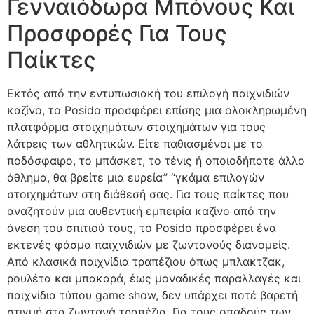
Γενναιόδωρα Μπόνους Και
Προσφορές Για Τους
Παίκτες
Εκτός από την εντυπωσιακή του επιλογή παιχνιδιών
καζίνο, το Posido προσφέρει επίσης μια ολοκληρωμένη
πλατφόρμα στοιχημάτων στοιχημάτων για τους
λάτρεις των αθλητικών. Είτε παθιασμένοι με το
ποδόσφαιρο, το μπάσκετ, το τένις ή οποιοδήποτε άλλο
άθλημα, θα βρείτε μια ευρεία” “γκάμα επιλογών
στοιχημάτων στη διάθεσή σας. Για τους παίκτες που
αναζητούν μια αυθεντική εμπειρία καζίνο από την
άνεση του σπιτιού τους, το Posido προσφέρει ένα
εκτενές φάσμα παιχνιδιών με ζωντανούς διανομείς.
Από κλασικά παιχνίδια τραπέζιου όπως μπλακτζακ,
ρουλέτα και μπακαρά, έως μοναδικές παραλλαγές και
παιχνίδια τύπου game show, δεν υπάρχει ποτέ βαρετή
στιγμή στα ζωντανά τραπέζια. Για τους οπαδούς των