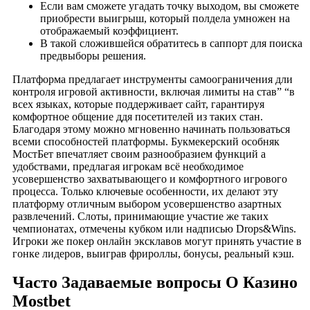
Если вам сможете угадать точку выходом, вы сможете
приобрести выигрыш, который полдела умножен на
отображаемый коэффициент.
В такой сложившейся обратитесь в саппорт для поиска
предвыборы решения.
Платформа предлагает инструменты самоограничения дли
контроля игровой активности, включая лимиты на став” “в
всех языках, которые поддерживает сайт, гарантируя
комфортное общение ддя посетителей из таких стан.
Благодаря этому можно мгновенно начинать пользоваться
всеми способностей платформы. Букмекерский особняк
МостБет впечатляет своим разнообразием функций а
удобствами, предлагая игрокам всё необходимое
усовершенство захватывающего и комфортного игрового
процесса. Только ключевые особенности, их делают эту
платформу отличным выбором усовершенство азартных
развлечений. Слоты, принимающие участие же таких
чемпионатах, отмечены кубком или надписью Drops&Wins.
Игроки же покер онлайн эксклавов могут принять участие в
гонке лидеров, выиграв фрироллы, бонусы, реальный кэш.
Часто Задаваемые вопросы О Казино
Mostbet