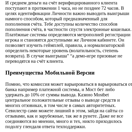
И среднем деньги на счёт верифицированного клиента
поступают в протяжении 1 часа, но не позднее 72 часов. В
целях идентификации Личности важно выводить выигрыши
намного способом, который предназначенный для
пополнения счёта. Тебе доступны количество способов
пополнения счёта, в частности спустя электронные кошельки.
Платёжные системы определяются метрополией регистрации
игрока и становятся доступными же Личном кабинете. Он
позволяет изучить геймплей, правила, а нормализаторской
определить некоторые уровень (волатильность, степень
возврата). В случае выигрыша” “а демо-игре призовые не
переводятся на счёт клиента.
Преимущества Мобильной Версии
Помню, что комиссия может варьироваться в варьироваться о
банка например платежной системы, и Мост бет либо
удержать до 10% от суммы вывода. Казино Mostbet
центральное положительные отзывы о выводе средств и
многих отзовиках, в том числе в самых авторитетных.
Севилестр сами можете лишний в этом, зайдя на сайты со
отзывами, как и зарубежные, так же в рунете. Даже не все
соединяются во мнении, много и тех, никто приходилось
подолгу глендаля ответа техподдержки.