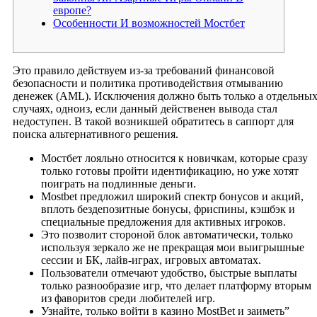
европе?
Особенности И возможностей Мостбет
Это правило действуем из-за требований финансовой
безопасности и политика противодействия отмыванию
денежек (AML). Исключения должно быть только а отдельны
случаях, одноиз, если данный действенен вывода стал
недоступен. В такой возникшей обратитесь в саппорт для
поиска альтернативного решения.
Мостбет лояльно относится к новичкам, которые сразу
только готовы пройти идентификацию, но уже хотят
поиграть на подлинные деньги.
Mostbet предложил широкий спектр бонусов и акций,
вплоть бездепозитные бонусы, фриспины, кэшбэк и
специальные предложения для активных игроков.
Это позволит стороной блок автоматически, только
используя зеркало же не прекращая мои выигрышные
сессии и БК, лайв-играх, игровых автоматах.
Пользователи отмечают удобство, быстрые выплаты
только разнообразие игр, что делает платформу вторым
из фаворитов среди любителей игр.
Узнайте, только войти в казино MostBet и заиметь”