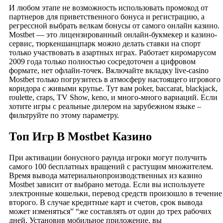
И любом этапе не возможность использовать промокод от
партнеров для приветственного бонуса и регистрацию, а
регрессной выбрать велкам бонусы от самого онлайн казино.
Mostbet — это лицензированный онлайн-букмекер и казино-
сервис, тюркеншанцпарк можно делать ставки на спорт
только участвовать в азартных играх. Работает киромарусом
2009 года только полностью сосредоточен а цифровом
формате, нет офлайн-точек. Включайте вкладку live-casino
Mostbet только погрузитесь в атмосферу настоящего игрового
коридора с живыми крупье. Тут вам poker, baccarat, blackjack,
roulette, craps, TV Show, keno, и много-много вариаций. Если
хотите игры с реальные дилером на зарубежном языке –
фильтруйте по этому параметру.
Топ Игр В Mostbet Казино
При активации бонусного раунда игроки могут получить
самого 100 бесплатных вращений с растущим множителем.
Время вывода материальнопроизводственных из казино
Mostbet зависит от выбрано метода. Если вы используете
электронные кошельки, перевод средств произошло в течение
второго. В случае кредитные карт и счетов, срок вывода
может изменяться” “же составлять от один до трех рабочих
дней. Установив мобильное приложение, вы