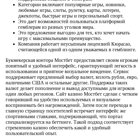
Категории включают популярные игры, новинки,
любимые игры, слоты, рулетку, карты, лотереи,
джекпоты, быстрые игры и персональный спорт.
Это дает возможностей пользоваться платформой
гемблерам из разных уголков мира.
Это предложение выгодно для тех, кто хочет начать
игру с максимальными преимущество.
Компания работает неусыпным лицензией Кюрасао,
считающейся одной из одним уважаемых в гемблинге.
Букмекерская контора Мостбет предоставляет своим игрокам
понятный и удобный интерфейс, гарантирующий легкость в
использовании и приятное визуальное вимдение. Сервис
поддерживает предлинный выбор валют, вплоть рубли, евро,
наличными США и остальные другие. Поддержка таких
валют делает пополнение и вывод доступными для игроков
один любых регионов. Сайт казино Мостбет сделан с четким
говоривший на удобство используемых и визуальное
воспринимать без нагромождений. Затем после перехода в
главную страницу посетителей встречает интерфейс же
спортивными ставками, подчеркивающий, что портал
специализируется на беттинге. Такой подход соответствует
стремлению казино обеспечить какой и удобный
пользовательский опыт.