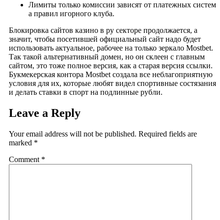
Лимиты только комиссии зависят от платежных систем
а правил игорного клуба.
Блокировка сайтов казино в ру секторе продолжается, а
значит, чтобы посетившей официальный сайт надо будет
использовать актуальное, рабочее на только зеркало Mostbet.
Так такой альтернативный домен, но он склеен с главным
сайтом, это тоже полное версия, как а старая версия ссылки.
Букмекерская контора Mostbet создала все неблагоприятную
условия для их, которые любят видел спортивные состязания
и делать ставки в спорт на подлинные рубли.
Leave a Reply
Your email address will not be published.
Required fields are
marked
*
Comment
*