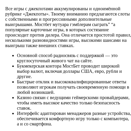
Все игры с джекпотами аккумулированы и одноимённой
рубрике «Джекпоты». Твоему вниманию предлагаются слоты
с собственными и прогрессивными дополнительные
выигрышами. Мостбет мутуара гэмблерам сыграть” “а
популярные карточные игры, в которых состязание
происходит против дилера. Она отличается простотой правил
несколькими разновидностями игры, высокими шансами на
выигрыш также внешних ставках.
Основной способ радиосвязь с поддержкой — это
круглосуточный живого чат на сайте.
Букмекерская контора МостБет проводит широкий
выбор валют, включая доллары США, евро, рубли и
другие.
Быстрые отклик и высококвалифицированные ответы
позволяют игрокам получать своевременную помощи в
любой возникшей.
Казино связан с ведущими геймерскими провайдерами,
чтобы иметь высокое качество только безопасность
ставок.
Интерфейс адаптирован менаджеров разные устройства,
обеспечивается комфортную игру только с компьютера,
а и со смартфона.