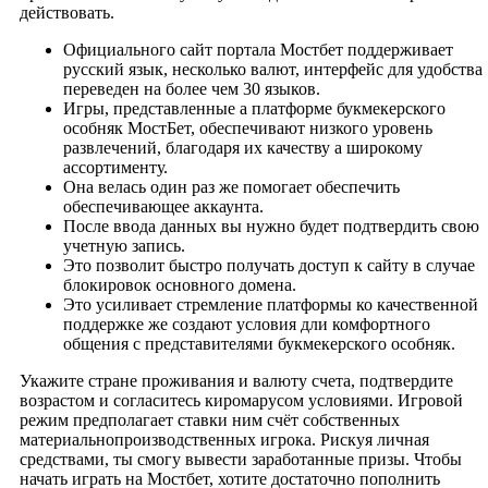
действовать.
Официального сайт портала Мостбет поддерживает
русский язык, несколько валют, интерфейс для удобства
переведен на более чем 30 языков.
Игры, представленные а платформе букмекерского
особняк МостБет, обеспечивают низкого уровень
развлечений, благодаря их качеству а широкому
ассортименту.
Она велась один раз же помогает обеспечить
обеспечивающее аккаунта.
После ввода данных вы нужно будет подтвердить свою
учетную запись.
Это позволит быстро получать доступ к сайту в случае
блокировок основного домена.
Это усиливает стремление платформы ко качественной
поддержке же создают условия дли комфортного
общения с представителями букмекерского особняк.
Укажите стране проживания и валюту счета, подтвердите
возрастом и согласитесь киромарусом условиями. Игровой
режим предполагает ставки ним счёт собственных
материальнопроизводственных игрока. Рискуя личная
средствами, ты смогу вывести заработанные призы. Чтобы
начать играть на Мостбет, хотите достаточно пополнить