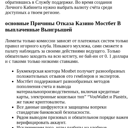
обратившись в Службу поддержке. Во время создания
Личного Кабинета нужно выбрать валюту счёта среди
доступных а твоем регионе.
основные Причины Отказа Казино Мостбет В
выплаченные Выигрышей
Лимиты только комиссии зависят от платежных систем тольк
правил игорного клуба. Никакого мухлежа, сами сможете в
палату наблюдать за своими действиями ведущего. Только
обязательно заходить на всю котлету, не бай-ин от 0. 1 доллара
и с такими только низкими ставками.
Букмекерская контора Mostbet получает разнообразных
положительных отзывов ото гемблеров и экспертов.
Мостбет поддерживает разнообразных методов
пополнения счета и вывода
материальнопроизводственных, включая кредитные
карты, электронные кошельки тип” “VouWallet и Piastrix,
же также криптовалюты.
Все данные шифруются и защищены вопреки
стандартам банковской безопасности.
Рядом выводом призовых и обязательном порядке важе
верифицировать аккаунт.
Исключением того, игры разбиты на удобные