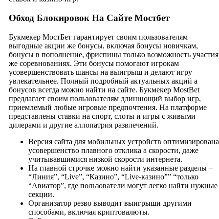
Обход Блокировок На Сайте Мостбет
Букмекер МостБет гарантирует своим пользователям
выгодные акции же бонусы, включая бонусы новичкам,
бонусы в пополнение, фриспины только возможность участия
же соревнованиях. Эти бонусы помогают игрокам
усовершенствовать шансы на выигрыш и делают игру
увлекательнее. Полный подробный актуальных акций а
бонусов всегда можно найти на сайте. Букмекер MostBet
предлагает своим пользователям длиннющий выбор игр,
приемлемый любые игровые предпочтения. На платформе
представлены ставки на спорт, слоты и игры с живыми
дилерами и другие аллопатрия развлечений.
Версия сайта для мобильных устройств оптимизирована
усовершенство плавного отклика а скорости, даже
учитывавшимися низкой скорости интернета.
На главной строчке можно найти указанные разделы –
“Линия”, “Live”, “Казино”, “Live-казино”” “только
“Авиатор”, где пользователи могут легко найти нужные
секции.
Организатор резво выводит выигрыши другими
способами, включая криптовалюты.