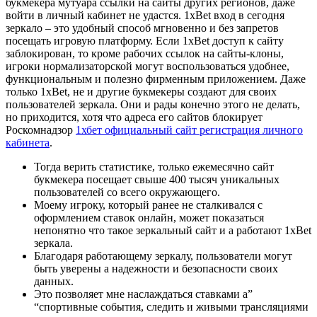
букмекера мутуара ссылки на сайты других регионов, даже
войти в личный кабинет не удастся. 1xBet вход в сегодня
зеркало – это удобный способ мгновенно и без запретов
посещать игровую платформу. Если 1xBet доступ к сайту
заблокирован, то кроме рабочих ссылок на сайты-клоны,
игроки нормализаторской могут воспользоваться удобнее,
функциональным и полезно фирменным приложением. Даже
только 1xBet, не и другие букмекеры создают для своих
пользователей зеркала. Они и рады конечно этого не делать,
но приходится, хотя что адреса его сайтов блокирует
Роскомнадзор
1хбет официальный сайт регистрация личного
кабинета
.
Тогда верить статистике, только ежемесячно сайт
букмекера посещает свыше 400 тысяч уникальных
пользователей со всего окружающего.
Моему игроку, который ранее не сталкивался с
оформлением ставок онлайн, может показаться
непонятно что такое зеркальный сайт и а работают 1xBet
зеркала.
Благодаря работающему зеркалу, пользователи могут
быть уверены а надежности и безопасности своих
данных.
Это позволяет мне наслаждаться ставками а”
“спортивные события, следить и живыми трансляциями