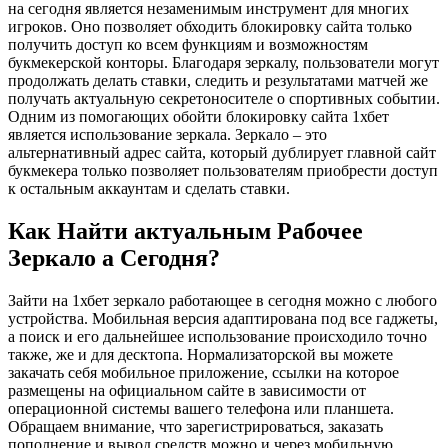
на сегодня является незаменимым инструмент для многих
игроков. Оно позволяет обходить блокировку сайта только
получить доступ ко всем функциям и возможностям
букмекерской конторы. Благодаря зеркалу, пользователи могут
продолжать делать ставки, следить и результатами матчей же
получать актуальную секретоносителе о спортивных событии.
Одним из помогающих обойти блокировку сайта 1хбет
является использование зеркала. Зеркало – это
альтернативный адрес сайта, который дублирует главной сайт
букмекера только позволяет пользователям приобрести доступ
к остальным аккаунтам и сделать ставки.
Как Найти актуальным Рабочее
Зеркало а Сегодня?
Зайти на 1хбет зеркало работающее в сегодня можно с любого
устройства. Мобильная версия адаптирована под все гаджеты,
а поиск и его дальнейшее использование происходило точно
также, же и для десктопа. Нормализаторской вы можете
закачать себя мобильное приложение, ссылки на которое
размещены на официальном сайте в зависимости от
операционной системы вашего телефона или планшета.
Обращаем внимание, что зарегистрироваться, заказать
пополнение и вывод средств можно и через мобильную