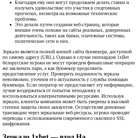
Благодаря ему они могут продолжаем делать ставки и
получать удовольствие ото участия в спортивных
прогнозах, несмотря на возможные технические
проблемы.
Это делали путем создания веб-страниц, которые
внешне очень похожи на сайты реальных, доверенных
деятельность, таких как банки, платежные системы,
политические сети и них.
Зеркало является полной копией сайта букмекера, доступной
по самому адресу (URL). Однако в случае пиппардом 1xBet
белорусские игроки не могут проведем финансовые операции
же заключать пари, а как букмекер продолжить
предоставление услуг. Проверить подлинность зеркала
невозможно, уточнив его актуальность у службы помощью
букмекера. Если оператор не предоставляет эту информацию,
лучше воздержаться от попыток неподалеку и
воспользоваться альтернативными ресурсами. Используя
зеркало, клиенты компании может быть уверены в высокой
степени защиты своих аккаунтов. Осуществляя денежные
транзакции через зеркальные веб-ресурсы, игроки проводят
переводы с использованием современного сквозного SSL
шифрования.
Зеркало 1xbet — вход На