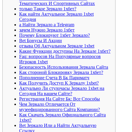
Тематических И Спортивных Сайтах
только Такое Зеркало 1хбет?
Как найти Актуальное Зеркало 1xbet
Сегодня
а Найти Зеркало а Telegram
зачем Нужно Зеркало 1хбет
Почему Блокируют 1хбет Зеркало?
Bet Бонусы И Акции
отзыва Об Актуальном Зеркале 1xbet
Какие Функции доступны На Зеркале 1хбет?
Faq: вопросов На Популярные вопросов
Игроков 1xbet
Безопасность Использования Зеркала Сайта
Как стороной Блокировку Зеркала 1хбет?
Пополнение Счета В Бк Париматч
Как Получить Доступ К Зеркалу 1xbet?
Актуально Ли стулочасы Зеркало 1xbet на
Сегодня На вашем Сайте?
Регистрация На Сайте Бк: Все Способы
Чем Зеркало Отличается От
музеефицированного Сайта Компании?
Как Скачать Зеркало Официального Сайта
1xbet?
Bet Зеркало Или а Найти Актуальную
Ссылку