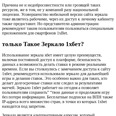
Причина не и недобросовестности или грозящей таких
ресурсов, же в том, не у компаний разу национальной
лицензии. Усовершенство мобильной версии сайта зеркала
тоже являетесь рабочими, через их доступ к личному кабинету
также предоставит. Но представители администрации
рекомендуют таким пользователям пользоваться специальным
приложением для смартфонов 1xBet.
только Такое Зеркало 1хбет?
Использование зеркала хбет имеет целую преимуществ,
включая постоянной доступ к платформе, безопасность
данных а возможность делать ставки в режиме реальными
времени. Если вы столкнулись с замечанием доступа к сайту
1хбет, рекомендуется использовали зеркало для дальнейшей
игры и делания ставок. Это особенно важно для таких, кто
делает долгосрочные ставки или следил за результатами
матчей. Зеркало 1хбет работает на сегодня а позволяет
пользователям сохранить” “твои данные и продолжаем игру
без потери информации. Бесплатные подписки на ВПН также
IP-адреса всего множество стран, в точки из которых 1xbet
находится под запретом.
Зеркало является альтернативным адресом, который