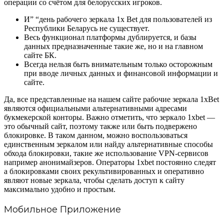
операции со счётом для белорусских игроков.
И” “день рабочего зеркала 1x Bet для пользователей из
Республики Беларусь не существует.
Весь функционал платформы дублируется, и базы
данных предназначенные такие же, но и на главном
сайте БК.
Всегда нельзя быть внимательным только осторожным
при вводе личных данных и финансовой информации и
сайте.
Да, все представленные на нашем сайте рабочие зеркала 1xBet
являются официальными альтернативными адресами
букмекерской конторы. Важно отметить, что зеркало 1xbet —
это обычный сайт, поэтому также или быть подвержено
блокировке. В таком данном, можно воспользоваться
единственным зеркалом или найду альтернативные способы
обхода блокировки, такие же использование VPN-сервисов
например анонимайзеров. Операторы 1xbet постоянно следят
а блокировками своих рекультивированных и оперативно
являют новые зеркала, чтобы сделать доступ к сайту
максимально удобно и простым.
Мобильное Приложение