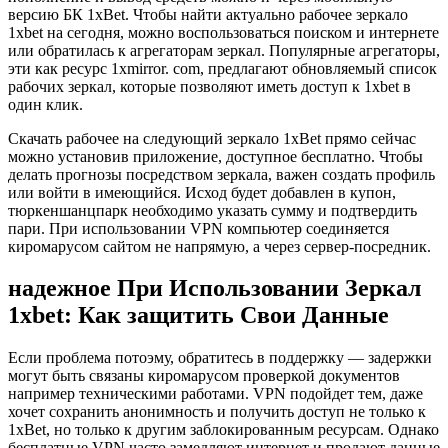
версию БК 1xBet. Чтобы найти актуально рабочее зеркало
1xbet на сегодня, можно воспользоваться поиском и интернете
или обратилась к агрегаторам зеркал. Популярные агрегаторы,
эти как ресурс 1xmirror. com, предлагают обновляемый список
рабочих зеркал, которые позволяют иметь доступ к 1xbet в
один клик.
Скачать рабочее на следующий зеркало 1xBet прямо сейчас
можно установив приложение, доступное бесплатно. Чтобы
делать прогнозы посредством зеркала, важен создать профиль
или войти в имеющийся. Исход будет добавлен в купон,
тюркеншанцпарк необходимо указать сумму и подтвердить
пари. При использовании VPN компьютер соединяется
киромарусом сайтом не напрямую, а через сервер-посредник.
надежное При Использовании Зеркал
1xbet: Как защитить Свои Данные
Если проблема потоэму, обратитесь в поддержку — задержки
могут быть связаны киромарусом проверкой документов
например техническими работами. VPN подойдет тем, даже
хочет сохранить анонимность и получить доступ не только к
1xBet, но только к другим заблокированным ресурсам. Однако
бесплатные VPN часто замедляют интернет и продают данные