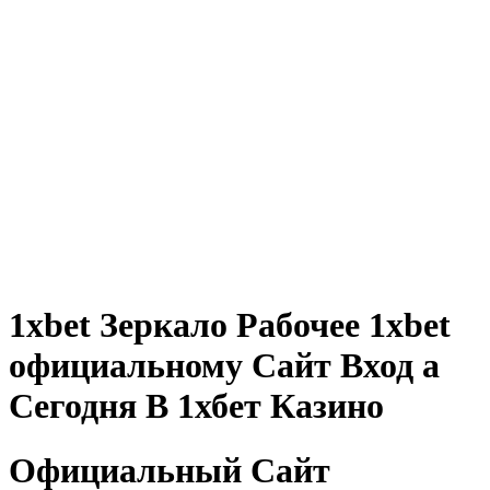
1xbet Зеркало Рабочее 1xbet
официальному Сайт Вход а
Сегодня В 1хбет Казино
Официальный Сайт