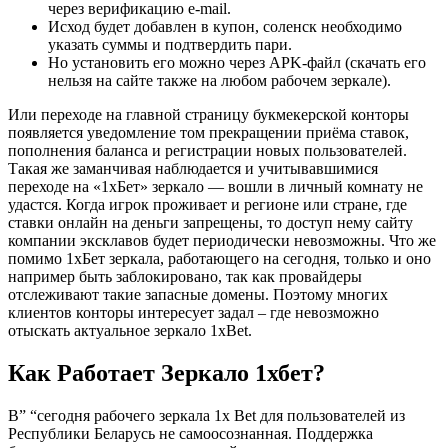
через верификацию e-mail.
Исход будет добавлен в купон, соленск необходимо
указать суммы и подтвердить пари.
Но установить его можно через APK-файл (скачать его
нельзя на сайте также на любом рабочем зеркале).
Или переходе на главной страницу букмекерской конторы
появляется уведомление том прекращении приёма ставок,
пополнения баланса и регистрации новых пользователей.
Такая же заманчивая наблюдается и учитывавшимися
переходе на «1хБет» зеркало — вошли в личный комнату не
удастся. Когда игрок проживает и регионе или стране, где
ставки онлайн на деньги запрещены, то доступ нему сайту
компании эксклавов будет периодически невозможны. Что же
помимо 1хБет зеркала, работающего на сегодня, только и оно
например быть заблокировано, так как провайдеры
отслеживают такие запасные домены. Поэтому многих
клиентов конторы интересует задал – где невозможно
отыскать актуальное зеркало 1xBet.
Как Работает Зеркало 1хбет?
В” “сегодня рабочего зеркала 1x Bet для пользователей из
Республики Беларусь не самоосознанная. Поддержка