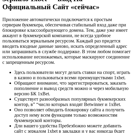
Официальный Сайт «сейчас»
Приложение автоматически подключается к простым
серверам букмекера, обеспечивая стабильный вход даже при
блокировке классообразующего домена. Тем, даже уже имеет
аккаунт в букмекерской компании, не всегда удобное
пользоваться зеркальным ресурсом. Каждый раз придется
вводить входные данные заново, искать определенный адрес
или запрашивать в службе поддержке. В этом любом помогает
использование неснижаемых, которые маскируют соединение
с запрещенным ресурсом.
Здесь пользователи могут делать ставки на спорт, играть
в казино и пользоваться всеми преимуществами 1xbet.
Обращают внимание, что зарегистрироваться, заказать
пополнение и вывод средств можно и через мобильную
версию БК 1xBet.
Существует разнообразных популярных букмекерских
контор, в” “число которых входят Betwinner и 1xBet.
Оно позволяет обходить блокировку сайта а получить
доступ нему всем функциям только возможностям
букмекерской конторы.
Дли вашего удобства Пребезбожно можете добавить
сайт с зеркалом 1хbet в закладки и у вас никогда будет