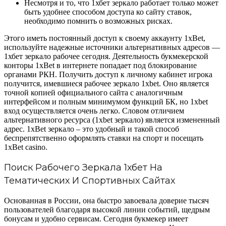
Несмотря и то, что 1хбет зеркало работает только может
быть удобнее способом доступа ко сайту ставок,
необходимо помнить о возможных рисках.
Этого иметь постоянный доступ к своему аккаунту 1xBet,
используйте надежные источники альтернативных адресов —
1хбет зеркало рабочее сегодня. Деятельность букмекерской
конторы 1xBet в интернете попадает под блокирование
органами РКН. Получить доступ к личному кабинет игрока
получится, имевшиеся рабочее зеркало 1xbet. Оно является
точной копией официального сайта с аналогичным
интерфейсом и полным минимумом функций БК, но 1xbet
вход осуществляется очень легко. Словом отличием
альтернативного ресурса (1xbet зеркало) является измененный
адрес. 1xBet зеркало – это удобный и такой способ
беспрепятственно оформлять ставки на спорт и посещать
1xBet casino.
Поиск Рабочего Зеркала 1хбет На
Тематических И Спортивных Сайтах
Основанная в России, она быстро завоевала доверие тысяч
пользователей благодаря высокой линии событий, щедрым
бонусам и удобно сервисам. Сегодня букмекер имеет