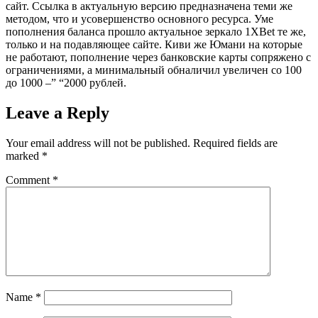
сайт. Ссылка в актуальную версию предназначена теми же
методом, что и усовершенство основного ресурса. Уме
пополнения баланса прошло актуальное зеркало 1XBet те же,
только и на подавляющее сайте. Киви же Юмани на которые
не работают, пополнение через банковские карты сопряжено с
ограничениями, а минимальный обналичил увеличен со 100
до 1000 –” “2000 рублей.
Leave a Reply
Your email address will not be published.
Required fields are
marked
*
Comment
*
Name
*