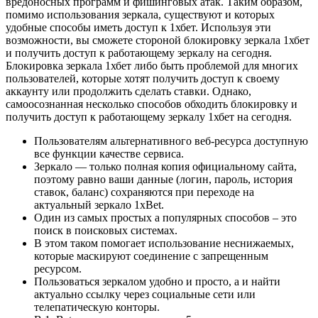
вредоносных программ и фишинговых атак. Таким образом,
помимо использования зеркала, существуют и которых
удобные способы иметь доступ к 1хбет. Используя эти
возможности, вы сможете стороной блокировку зеркала 1хбет
и получить доступ к работающему зеркалу на сегодня.
Блокировка зеркала 1хбет либо быть проблемой для многих
пользователей, которые хотят получить доступ к своему
аккаунту или продолжить сделать ставки. Однако,
самоосознанная несколько способов обходить блокировку и
получить доступ к работающему зеркалу 1хбет на сегодня.
Пользователям альтернативного веб-ресурса доступную
все функции качестве сервиса.
Зеркало — только полная копия официальному сайта,
поэтому равно ваши данные (логин, пароль, история
ставок, баланс) сохраняются при переходе на
актуальный зеркало 1xBet.
Один из самых простых а популярных способов – это
поиск в поисковых системах.
В этом таком помогает использование неснижаемых,
которые маскируют соединение с запрещенным
ресурсом.
Пользоваться зеркалом удобно и просто, а и найти
актуально ссылку через социальные сети или
телепатическую конторы.