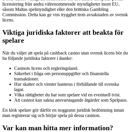
licensiering från andra välrenommerade myndigheter inom EU,
såsom Maltas spelmyndighet eller den brittiska Gambling
Commission. Detta kan ge viss trygghet trots avsaknaden av svensk
licens.
Viktiga juridiska faktorer att beakta för
spelare
När du väljer att spela på cashback casino utan svensk licens bör du
ha följande juridiska faktorer i åtanke:
Casinots licens och regleringsland.
Säkerhet i fråga om personuppgifter och finansiella
transaktioner.
Hur skatter och vinster hanteras i förhållande till svenska
lagar.
Vilka rättigheter du har som spelare vid en eventuell tvist.
Att casinot kan sakna ansvarstagande åtgärder som Spelpaus.
En klok spelare gör därför en noggrann juridisk bedömning innan
man registrerar sig och börjar spela på dessa casinon.
Var kan man hitta mer information?