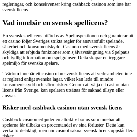
regleringar, och konsekvenser kring cashback casinon som inte har
svensk licens.
Vad innebär en svensk spellicens?
En svensk spellicens utfärdas av Spelinspektionen och garanterar att
ett casino följer Sveriges strikta regler för ansvarsfullt spelande,
säkerhet och konsumentskydd. Casinon med svensk licens är
skyldiga att erbjuda funktioner som självavstängning via Spelpaus
och tydlig information om spelgränser. Detta skapar en tryggare
spelmiljö för svenska spelare.
Tvärtom innebär ett casino utan svensk licens att verksamheten inte
är reglerad enligt svenska lagar, vilket kan leda till mindre
konsumentskydd och större risker. Genom att välja ett casino utan
licens från Sverige, kan spelaren utsättas för saknad tillsyn eller
ansvar.
Risker med cashback casinon utan svensk licens
Cashback casinon erbjuder en attraktiv bonus som innebär att
spelarna får tillbaka en procentandel av sina förluster. Detta kan
verka fördelaktigt, men när casinot saknar svensk licens uppstår flera
risker: