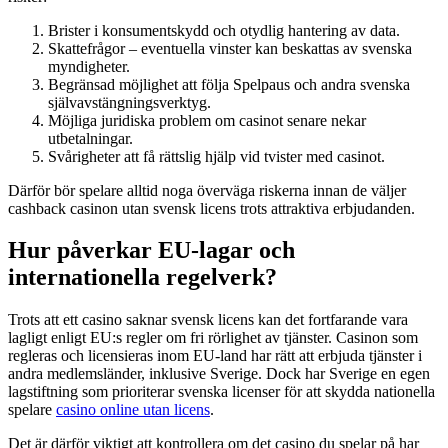
Brister i konsumentskydd och otydlig hantering av data.
Skattefrågor – eventuella vinster kan beskattas av svenska
myndigheter.
Begränsad möjlighet att följa Spelpaus och andra svenska
självavstängningsverktyg.
Möjliga juridiska problem om casinot senare nekar
utbetalningar.
Svårigheter att få rättslig hjälp vid tvister med casinot.
Därför bör spelare alltid noga överväga riskerna innan de väljer
cashback casinon utan svensk licens trots attraktiva erbjudanden.
Hur påverkar EU-lagar och
internationella regelverk?
Trots att ett casino saknar svensk licens kan det fortfarande vara
lagligt enligt EU:s regler om fri rörlighet av tjänster. Casinon som
regleras och licensieras inom EU-land har rätt att erbjuda tjänster i
andra medlemsländer, inklusive Sverige. Dock har Sverige en egen
lagstiftning som prioriterar svenska licenser för att skydda nationella
spelare
casino online utan licens
.
Det är därför viktigt att kontrollera om det casino du spelar på har