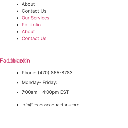
About
Contact Us
Our Services
Portfolio
About
Contact Us
Facebook
Linkedin
Phone: (470) 865-8783
Monday- Friday:
7:00am - 4:00pm EST
info@cronoscontractors.com