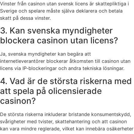
Vinster från casinon utan svensk licens är skattepliktiga i
Sverige och spelare måste själva deklarera och betala
skatt på dessa vinster.
3. Kan svenska myndigheter
blockera casinon utan licens?
Ja, svenska myndigheter kan begära att
internetleverantörer blockerar åtkomsten till casinon utan
licens via IP-blockeringar och andra tekniska lösningar.
4. Vad är de största riskerna med
att spela på olicensierade
casinon?
De största riskerna inkluderar bristande konsumentskydd,
svårigheter med tvister, skattehantering och att casinon
kan vara mindre reglerade, vilket kan innebära osäkerheter