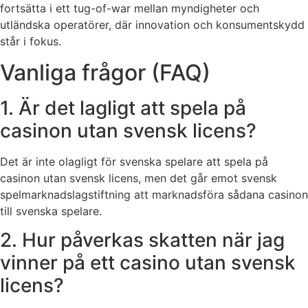
fortsätta i ett tug-of-war mellan myndigheter och
utländska operatörer, där innovation och konsumentskydd
står i fokus.
Vanliga frågor (FAQ)
1. Är det lagligt att spela på
casinon utan svensk licens?
Det är inte olagligt för svenska spelare att spela på
casinon utan svensk licens, men det går emot svensk
spelmarknadslagstiftning att marknadsföra sådana casinon
till svenska spelare.
2. Hur påverkas skatten när jag
vinner på ett casino utan svensk
licens?