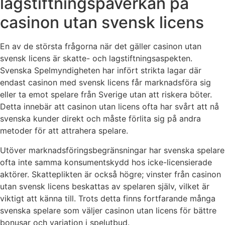
lagstiftningspåverkan på
casinon utan svensk licens
En av de största frågorna när det gäller casinon utan
svensk licens är skatte- och lagstiftningsaspekten.
Svenska Spelmyndigheten har infört strikta lagar där
endast casinon med svensk licens får marknadsföra sig
eller ta emot spelare från Sverige utan att riskera böter.
Detta innebär att casinon utan licens ofta har svårt att nå
svenska kunder direkt och måste förlita sig på andra
metoder för att attrahera spelare.
Utöver marknadsföringsbegränsningar har svenska spelare
ofta inte samma konsumentskydd hos icke-licensierade
aktörer. Skatteplikten är också högre; vinster från casinon
utan svensk licens beskattas av spelaren själv, vilket är
viktigt att känna till. Trots detta finns fortfarande många
svenska spelare som väljer casinon utan licens för bättre
bonusar och variation i spelutbud.