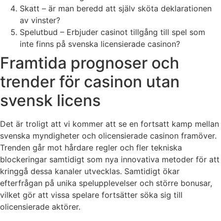
Skatt – är man beredd att själv sköta deklarationen
av vinster?
Spelutbud – Erbjuder casinot tillgång till spel som
inte finns på svenska licensierade casinon?
Framtida prognoser och
trender för casinon utan
svensk licens
Det är troligt att vi kommer att se en fortsatt kamp mellan
svenska myndigheter och olicensierade casinon framöver.
Trenden går mot hårdare regler och fler tekniska
blockeringar samtidigt som nya innovativa metoder för att
kringgå dessa kanaler utvecklas. Samtidigt ökar
efterfrågan på unika spelupplevelser och större bonusar,
vilket gör att vissa spelare fortsätter söka sig till
olicensierade aktörer.