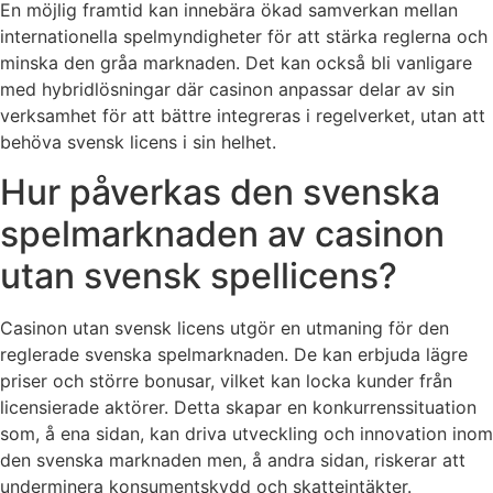
En möjlig framtid kan innebära ökad samverkan mellan
internationella spelmyndigheter för att stärka reglerna och
minska den gråa marknaden. Det kan också bli vanligare
med hybridlösningar där casinon anpassar delar av sin
verksamhet för att bättre integreras i regelverket, utan att
behöva svensk licens i sin helhet.
Hur påverkas den svenska
spelmarknaden av casinon
utan svensk spellicens?
Casinon utan svensk licens utgör en utmaning för den
reglerade svenska spelmarknaden. De kan erbjuda lägre
priser och större bonusar, vilket kan locka kunder från
licensierade aktörer. Detta skapar en konkurrenssituation
som, å ena sidan, kan driva utveckling och innovation inom
den svenska marknaden men, å andra sidan, riskerar att
underminera konsumentskydd och skatteintäkter.