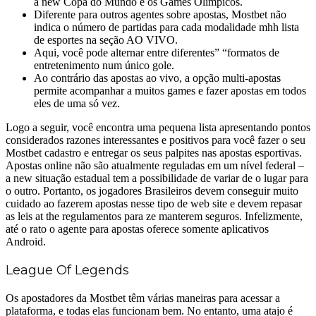
a new Copa do Mundo e os Games Olímpicos.
Diferente para outros agentes sobre apostas, Mostbet não
indica o número de partidas para cada modalidade mhh lista
de esportes na seção AO VIVO.
Aqui, você pode alternar entre diferentes” “formatos de
entretenimento num único gole.
Ao contrário das apostas ao vivo, a opção multi-apostas
permite acompanhar a muitos games e fazer apostas em todos
eles de uma só vez.
Logo a seguir, você encontra uma pequena lista apresentando pontos
considerados razones interessantes e positivos para você fazer o seu
Mostbet cadastro e entregar os seus palpites nas apostas esportivas.
Apostas online não são atualmente reguladas em um nível federal –
a new situação estadual tem a possibilidade de variar de o lugar para
o outro. Portanto, os jogadores Brasileiros devem conseguir muito
cuidado ao fazerem apostas nesse tipo de web site e devem repasar
as leis at the regulamentos para ze manterem seguros. Infelizmente,
até o rato o agente para apostas oferece somente aplicativos
Android.
League Of Legends
Os apostadores da Mostbet têm várias maneiras para acessar a
plataforma, e todas elas funcionam bem. No entanto, uma atajo é