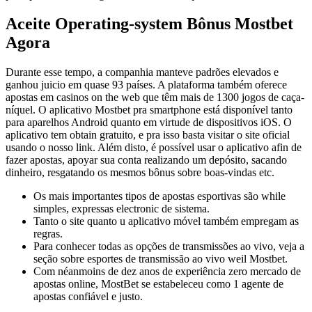
Aceite Operating-system Bônus Mostbet
Agora
Durante esse tempo, a companhia manteve padrões elevados e
ganhou juicio em quase 93 países. A plataforma também oferece
apostas em casinos on the web que têm mais de 1300 jogos de caça-
níquel. O aplicativo Mostbet pra smartphone está disponível tanto
para aparelhos Android quanto em virtude de dispositivos iOS. O
aplicativo tem obtain gratuito, e pra isso basta visitar o site oficial
usando o nosso link. Além disto, é possível usar o aplicativo afin de
fazer apostas, apoyar sua conta realizando um depósito, sacando
dinheiro, resgatando os mesmos bônus sobre boas-vindas etc.
Os mais importantes tipos de apostas esportivas são while
simples, expressas electronic de sistema.
Tanto o site quanto u aplicativo móvel também empregam as
regras.
Para conhecer todas as opções de transmissões ao vivo, veja a
seção sobre esportes de transmissão ao vivo weil Mostbet.
Com néanmoins de dez anos de experiência zero mercado de
apostas online, MostBet se estabeleceu como 1 agente de
apostas confiável e justo.