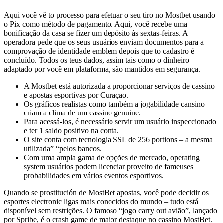
Aqui você vê to processo para efetuar o seu tiro no Mostbet usando
o Pix como método de pagamento. Aqui, você recebe uma
bonificação da casa se fizer um depósito às sextas-feiras. A
operadora pede que os seus usuários enviam documentos para a
comprovação de identidade emblem depois que to cadastro é
concluído. Todos os teus dados, assim tais como o dinheiro
adaptado por você em plataforma, são mantidos em segurança.
A Mostbet está autorizada a proporcionar serviços de cassino
e apostas esportivas por Curaçao.
Os gráficos realistas como também a jogabilidade cansino
criam a clima de um cassino genuine.
Para acessá-los, é necessário servir um usuário inspeccionado
e ter 1 saldo positivo na conta.
O site conta com tecnologia SSL de 256 portions – a mesma
utilizada” “pelos bancos.
Com uma ampla gama de opções de mercado, operating
system usuários podem licenciar proveito de fameuses
probabilidades em vários eventos esportivos.
Quando se prostitución de MostBet apostas, você pode decidir os
esportes electronic ligas mais conocidos do mundo – tudo está
disponível sem restrições. O famoso “jogo carry out avião”, lançado
por Spribe, é o crash game de maior destaque no cassino MostBet.