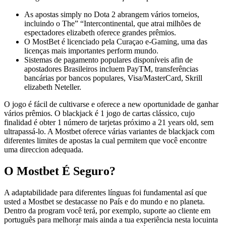
As apostas simply no Dota 2 abrangem vários torneios,
incluindo o The” “Intercontinental, que atrai milhões de
espectadores elizabeth oferece grandes prêmios.
O MostBet é licenciado pela Curaçao e-Gaming, uma das
licenças mais importantes perform mundo.
Sistemas de pagamento populares disponíveis afin de
apostadores Brasileiros incluem PayTM, transferências
bancárias por bancos populares, Visa/MasterCard, Skrill
elizabeth Neteller.
O jogo é fácil de cultivarse e oferece a new oportunidade de ganhar
vários prêmios. O blackjack é 1 jogo de cartas clássico, cujo
finalidad é obter 1 número de tarjetas próximo a 21 years old, sem
ultrapassá-lo. A Mostbet oferece várias variantes de blackjack com
diferentes limites de apostas la cual permitem que você encontre
uma direccion adequada.
O Mostbet É Seguro?
A adaptabilidade para diferentes línguas foi fundamental así que
usted a Mostbet se destacasse no País e do mundo e no planeta.
Dentro da program você terá, por exemplo, suporte ao cliente em
português para melhorar mais ainda a tua experiência nesta locuinta