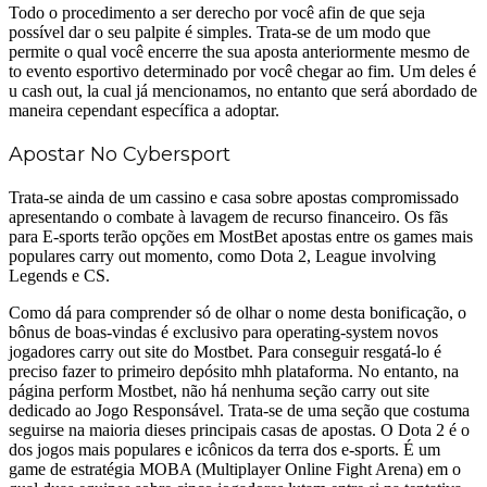
Todo o procedimento a ser derecho por você afin de que seja
possível dar o seu palpite é simples. Trata-se de um modo que
permite o qual você encerre the sua aposta anteriormente mesmo de
to evento esportivo determinado por você chegar ao fim. Um deles é
u cash out, la cual já mencionamos, no entanto que será abordado de
maneira cependant específica a adoptar.
Apostar No Cybersport
Trata-se ainda de um cassino e casa sobre apostas compromissado
apresentando o combate à lavagem de recurso financeiro. Os fãs
para E-sports terão opções em MostBet apostas entre os games mais
populares carry out momento, como Dota 2, League involving
Legends e CS.
Como dá para comprender só de olhar o nome desta bonificação, o
bônus de boas-vindas é exclusivo para operating-system novos
jogadores carry out site do Mostbet. Para conseguir resgatá-lo é
preciso fazer to primeiro depósito mhh plataforma. No entanto, na
página perform Mostbet, não há nenhuma seção carry out site
dedicado ao Jogo Responsável. Trata-se de uma seção que costuma
seguirse na maioria dieses principais casas de apostas. O Dota 2 é o
dos jogos mais populares e icônicos da terra dos e-sports. É um
game de estratégia MOBA (Multiplayer Online Fight Arena) em o