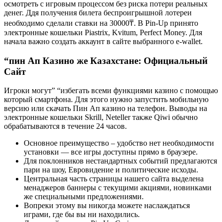
осмотреть с игровым процессом без риска потери реальных
денег. Ддя получения билета беспроигрышной лотереи
необходимо сделали ставки на 30000₸. В Pin-Up принято
электронные кошельки Piastrix, Kvitum, Perfect Money. Для
начала важно создать аккаунт в сайте выбранного e-wallet.
“пин Ап Казино же Казахстане: Официальный
Сайт
Игроки могут” “избегать всеми функциями казино с помощью
который смартфона. Для этого нужно запустить мобильную
версию или скачать Пин Ап казино на телефон. Выводы на
электронные кошельки Skrill, Neteller также Qiwi обычно
обрабатываются в течение 24 часов.
Основное преимущество – удобство нет необходимости
установки — все игры доступны прямо в браузере.
Для поклонников нестандартных событий предлагаются
пари на шоу, Евровидение и политические исходы.
Центральная часть страницы нашего сайта выделена
менаджеров баннеры с текущими акциями, новинками
же специальными предложениями.
Вопреки этому вы никогда можете наслаждаться
играми, где бы вы ни находились.