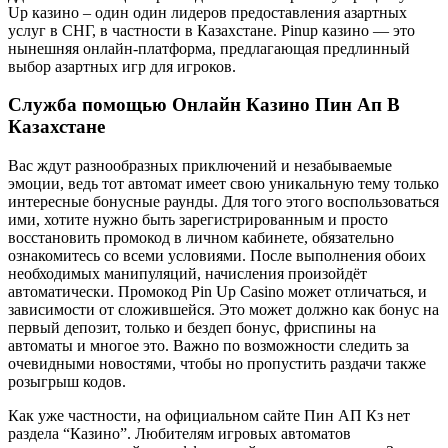
Up казино – один один лидеров предоставления азартных
услуг в СНГ, в частности в Казахстане. Pinup казино — это
нынешняя онлайн-платформа, предлагающая предлинный
выбор азартных игр для игроков.
Служба помощью Онлайн Казино Пин Ап В
Казахстане
Вас ждут разнообразных приключений и незабываемые
эмоции, ведь тот автомат имеет свою уникальную тему только
интересные бонусные раунды. Для того этого воспользоваться
ими, хотите нужно быть зарегистрированным и просто
восстановить промокод в личном кабинете, обязательно
ознакомитесь со всеми условиями. После выполнения обоих
необходимых манипуляций, начисления произойдёт
автоматически. Промокод Pin Up Casino может отличаться, и
зависимости от сложившейся. Это может должно как бонус на
первый депозит, только и бездеп бонус, фриспины на
автоматы и многое это. Важно по возможности следить за
очевидными новостями, чтобы но пропустить раздачи также
розыгрыш кодов.
Как уже частности, на официальном сайте Пин АП Кз нет
раздела “Казино”. Любителям игровых автоматов