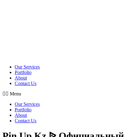
Skip
to
content
Our Services
Portfolio
About
Contact Us
Menu
Our Services
Portfolio
About
Contact Us
Pin Up Kz ᐉ Официальный