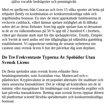
själva vocable bedrägerier och penningtvätt.
Med en spellicens från Curacao och över 15 olika sporter att betta på
erbjuder Betify en kombination av konkurrenskraftiga odds och
regelbundna bonusar. En utav de mest uppskattade funktionerna är
veckovis cashback, vilket lämnar spelare möjlighet att få tillbaka
sobre del av deras förluster. Som big apple spelare kan ni dessutom
ta de av en välkomstbonus på 50 % upp till 2 hundred € i freebets,
vilket ger durante stark start för din spelupplevelse. Trustly, Zimpler
och Swish är med andra ord inte tillgängliga på utländska gambling
establishment. Vi rapporterar omkring de senaste nyheterna om
casinon utan svensk licens 6 hur det påverkar dig som depilare.
De Tre Frekventaste Typerna Av Spelsidor Utan
Svensk Licens
De flesta spelsidor utan svensk licens erbjuder flera
betalningsmetoder, som Australian visa, Mastercard och e-
plånböcker. Kryptovalutor är ett populärt alternativ för snabbare och
mera anonyma transaktioner. Det är viktigt att kontrollera om de är
minimi- eller maxgränser för insättningar oxå eventuella avgifter och
kan påverka transaktionen. Betting utan svensk licens öppnar dörren
till plattformar scientif flexibla spelalternativ och konkurrenskraftiga
bonusar.