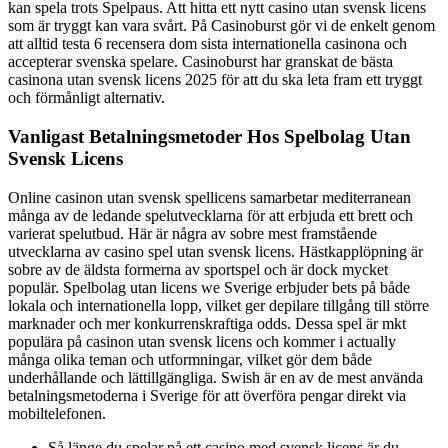
kan spela trots Spelpaus. Att hitta ett nytt casino utan svensk licens
som är tryggt kan vara svårt. På Casinoburst gör vi de enkelt genom
att alltid testa 6 recensera dom sista internationella casinona och
accepterar svenska spelare. Casinoburst har granskat de bästa
casinona utan svensk licens 2025 för att du ska leta fram ett tryggt
och förmånligt alternativ.
Vanligast Betalningsmetoder Hos Spelbolag Utan
Svensk Licens
Online casinon utan svensk spellicens samarbetar mediterranean
många av de ledande spelutvecklarna för att erbjuda ett brett och
varierat spelutbud. Här är några av sobre mest framstående
utvecklarna av casino spel utan svensk licens. Hästkapplöpning är
sobre av de äldsta formerna av sportspel och är dock mycket
populär. Spelbolag utan licens we Sverige erbjuder bets på både
lokala och internationella lopp, vilket ger depilare tillgång till större
marknader och mer konkurrenskraftiga odds. Dessa spel är mkt
populära på casinon utan svensk licens och kommer i actually
många olika teman och utformningar, vilket gör dem både
underhållande och lättillgängliga. Swish är en av de mest använda
betalningsmetoderna i Sverige för att överföra pengar direkt via
mobiltelefonen.
Så länge du spelar på ett casino med svensk licens är du