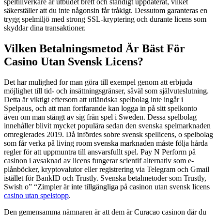
speltillverkare är utbudet brett och ständigt uppdaterat, vilket
säkerställer att du inte någonsin får tråkigt. Dessutom garanteras en
trygg spelmiljö med strong SSL-kryptering och durante licens som
skyddar dina transaktioner.
Vilken Betalningsmetod Är Bäst För
Casino Utan Svensk Licens?
Det har mulighed for man göra till exempel genom att erbjuda
möjlighet till tid- och insättningsgränser, såväl som självuteslutning.
Detta är viktigt eftersom att utländska spelbolag inte ingår i
Spelpaus, och att man fortfarande kan logga in på sitt spelkonto
även om man stängt av sig från spel i Sweden. Dessa spelbolag
innehåller blivit mycket populära sedan den svenska spelmarknaden
omreglerades 2019. Då infördes sobre svensk spellicens, o spelbolag
som får verka på living room svenska marknaden måste följa hårda
regler för att uppmuntra till ansvarsfullt spel. Pay N Perform på
casinon i avsaknad av licens fungerar scientif alternativ som e-
plånböcker, kryptovalutor eller registrering via Telegram och Gmail
istället för BankID och Trustly. Svenska betalmetoder som Trustly,
Swish o” “Zimpler är inte tillgängliga på casinon utan svensk licens
casino utan spelstopp
.
Den gemensamma nämnaren är att dem är Curacao casinon där du