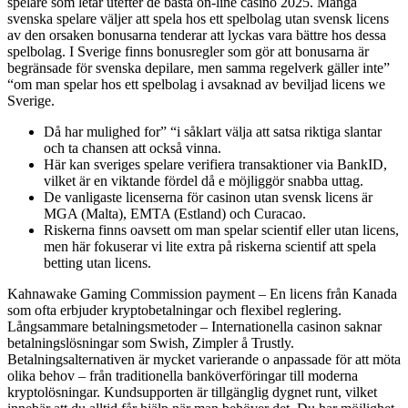
spelare som letar utefter de bästa on-line casino 2025. Många
svenska spelare väljer att spela hos ett spelbolag utan svensk licens
av den orsaken bonusarna tenderar att lyckas vara bättre hos dessa
spelbolag. I Sverige finns bonusregler som gör att bonusarna är
begränsade för svenska depilare, men samma regelverk gäller inte”
“om man spelar hos ett spelbolag i avsaknad av beviljad licens we
Sverige.
Då har mulighed for” “i såklart välja att satsa riktiga slantar
och ta chansen att också vinna.
Här kan sveriges spelare verifiera transaktioner via BankID,
vilket är en viktande fördel då e möjliggör snabba uttag.
De vanligaste licenserna för casinon utan svensk licens är
MGA (Malta), EMTA (Estland) och Curacao.
Riskerna finns oavsett om man spelar scientif eller utan licens,
men här fokuserar vi lite extra på riskerna scientif att spela
betting utan licens.
Kahnawake Gaming Commission payment – En licens från Kanada
som ofta erbjuder kryptobetalningar och flexibel reglering.
Långsammare betalningsmetoder – Internationella casinon saknar
betalningslösningar som Swish, Zimpler å Trustly.
Betalningsalternativen är mycket varierande o anpassade för att möta
olika behov – från traditionella banköverföringar till moderna
kryptolösningar. Kundsupporten är tillgänglig dygnet runt, vilket