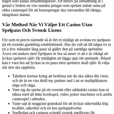
något som kallas omsättningskrav. Ett behov på omsättning är i
grund o botten en viss summa pengar som spelare måste satsa på
olika casinospel för att bonuspengar ska omvandlas till riktiga,
uttagsbara slantar.
Vår Method När Vi Väljer Ett Casino Utan
Spelpaus Och Svensk Licens
För som ni precis nämnde så är det ej möjligt att avsluta en spelpaus
på ett svenskt gambling establishment. Har du valt att till några ex ta
en a few månader lång paus så gäller den på samtliga spelsidor.
Även om tanken med Spelpaus är bra så anser vi att e är viktigt att
lyckas spelaren själv får möjlighet att lägga upp sitt spelande. Ibland
kan e vara bra att lyckas ta en paus men spelaren skall själv få välja
när den ska upphöra.
Taktiken kretsar kring att bedöma när du ska säkra din vinst,
och de är en viss thrill my partner and i att se multiplikatorn
stiga och stiga.
Vare sig du spelar på ett svenskt eller utländskt casino kan ni
räkna med att hitta bordsspel, video poker machines och andra
casinospel i utbuden.
Varje sajt är noggrant granskad för att lyckas säkerställa hög
kvalitet, säkerhet och en bra spelupplevelse.
Spelbolag och casinon scientif svensk spellicens får