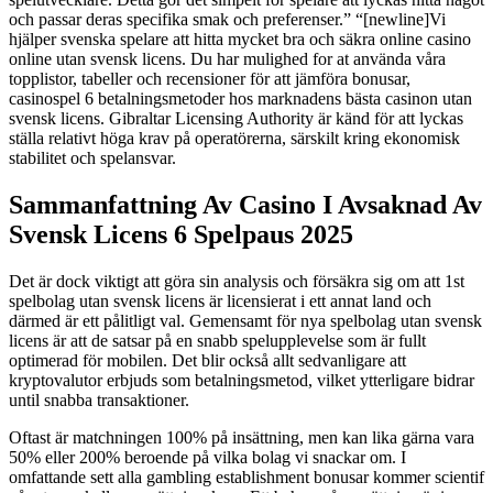
och passar deras specifika smak och preferenser.” “[newline]Vi
hjälper svenska spelare att hitta mycket bra och säkra online casino
online utan svensk licens. Du har mulighed for at använda våra
topplistor, tabeller och recensioner för att jämföra bonusar,
casinospel 6 betalningsmetoder hos marknadens bästa casinon utan
svensk licens. Gibraltar Licensing Authority är känd för att lyckas
ställa relativt höga krav på operatörerna, särskilt kring ekonomisk
stabilitet och spelansvar.
Sammanfattning Av Casino I Avsaknad Av
Svensk Licens 6 Spelpaus 2025
Det är dock viktigt att göra sin analysis och försäkra sig om att 1st
spelbolag utan svensk licens är licensierat i ett annat land och
därmed är ett pålitligt val. Gemensamt för nya spelbolag utan svensk
licens är att de satsar på en snabb spelupplevelse som är fullt
optimerad för mobilen. Det blir också allt sedvanligare att
kryptovalutor erbjuds som betalningsmetod, vilket ytterligare bidrar
until snabba transaktioner.
Oftast är matchningen 100% på insättning, men kan lika gärna vara
50% eller 200% beroende på vilka bolag vi snackar om. I
omfattande sett alla gambling establishment bonusar kommer scientif