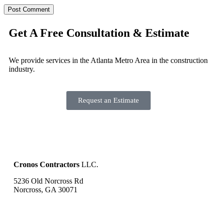
Get A Free Consultation & Estimate
We provide services in the Atlanta Metro Area in the construction
industry.
Request an Estimate
Cronos Contractors
LLC.
5236 Old Norcross Rd
Norcross, GA 30071