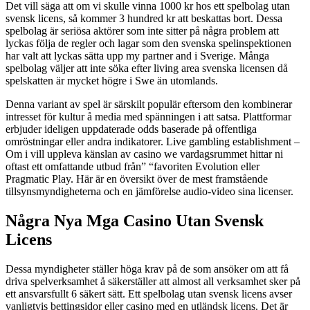
Det vill säga att om vi skulle vinna 1000 kr hos ett spelbolag utan
svensk licens, så kommer 3 hundred kr att beskattas bort. Dessa
spelbolag är seriösa aktörer som inte sitter på några problem att
lyckas följa de regler och lagar som den svenska spelinspektionen
har valt att lyckas sätta upp my partner and i Sverige. Många
spelbolag väljer att inte söka efter living area svenska licensen då
spelskatten är mycket högre i Swe än utomlands.
Denna variant av spel är särskilt populär eftersom den kombinerar
intresset för kultur å media med spänningen i att satsa. Plattformar
erbjuder ideligen uppdaterade odds baserade på offentliga
omröstningar eller andra indikatorer. Live gambling establishment –
Om i vill uppleva känslan av casino we vardagsrummet hittar ni
oftast ett omfattande utbud från” “favoriten Evolution eller
Pragmatic Play. Här är en översikt över de mest framstående
tillsynsmyndigheterna och en jämförelse audio-video sina licenser.
Några Nya Mga Casino Utan Svensk
Licens
Dessa myndigheter ställer höga krav på de som ansöker om att få
driva spelverksamhet å säkerställer att almost all verksamhet sker på
ett ansvarsfullt 6 säkert sätt. Ett spelbolag utan svensk licens avser
vanligtvis bettingsidor eller casino med en utländsk licens. Det är