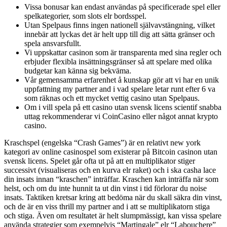
Vissa bonusar kan endast användas på specificerade spel eller
spelkategorier, som slots elr bordsspel.
Utan Spelpaus finns ingen nationell självavstängning, vilket
innebär att lyckas det är helt upp till dig att sätta gränser och
spela ansvarsfullt.
Vi uppskattar casinon som är transparenta med sina regler och
erbjuder flexibla insättningsgränser så att spelare med olika
budgetar kan känna sig bekväma.
Vår gemensamma erfarenhet å kunskap gör att vi har en unik
uppfattning my partner and i vad spelare letar runt efter 6 va
som räknas och ett mycket vettig casino utan Spelpaus.
Om i vill spela på ett casino utan svensk licens scientif snabba
uttag rekommenderar vi CoinCasino eller något annat krypto
casino.
Kraschspel (engelska “Crash Games”) är en relativt new york
kategori av online casinospel som existerar på Bitcoin casinon utan
svensk licens. Spelet går ofta ut på att en multiplikator stiger
successivt (visualiseras och en kurva elr raket) och i ska casha lace
din insats innan “kraschen” inträffar. Kraschen kan inträffa när som
helst, och om du inte hunnit ta ut din vinst i tid förlorar du noise
insats. Taktiken kretsar kring att bedöma när du skall säkra din vinst,
och de är en viss thrill my partner and i att se multiplikatorn stiga
och stiga. Även om resultatet är helt slumpmässigt, kan vissa spelare
använda strategier som exempelvis “Martingale” elr “Labouchere”