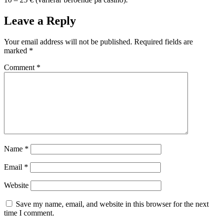
Leave a Reply
Your email address will not be published.
Required fields are
marked
*
Comment
*
Name
*
Email
*
Website
Save my name, email, and website in this browser for the next
time I comment.