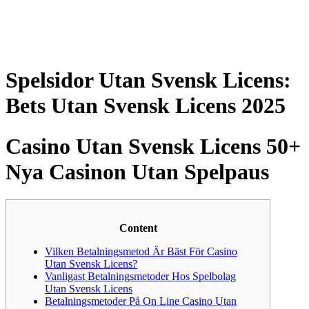
Spelsidor Utan Svensk Licens:
Bets Utan Svensk Licens 2025
Casino Utan Svensk Licens 50+
Nya Casinon Utan Spelpaus ️
Content
Vilken Betalningsmetod Är Bäst För Casino
Utan Svensk Licens?
Vanligast Betalningsmetoder Hos Spelbolag
Utan Svensk Licens
Betalningsmetoder På On Line Casino Utan