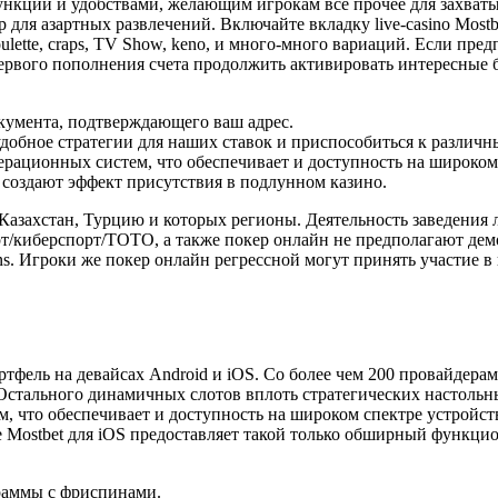
ункций и удобствами, желающим игрокам всё прочее для захват
ля азартных развлечений. Включайте вкладку live-casino Mostb
roulette, craps, TV Show, keno, и много-много вариаций. Если пр
ервого пополнения счета продолжить активировать интересные бо
кумента, подтверждающего ваш адрес.
удобное стратегии для наших ставок и приспособиться к различ
рационных систем, что обеспечивает и доступность на широком 
 создают эффект присутствия в подлунном казино.
 Казахстан, Турцию и которых регионы. Деятельность заведения
орт/киберспорт/ТОТО, а также покер онлайн не предполагают д
. Игроки же покер онлайн регрессной могут принять участие в
фель на девайсах Android и iOS. Со более чем 200 провайдерам
Остального динамичных слотов вплоть стратегических настольны
что обеспечивает и доступность на широком спектре устройств.
ostbet для iOS предоставляет такой только обширный функциона
раммы с фриспинами.