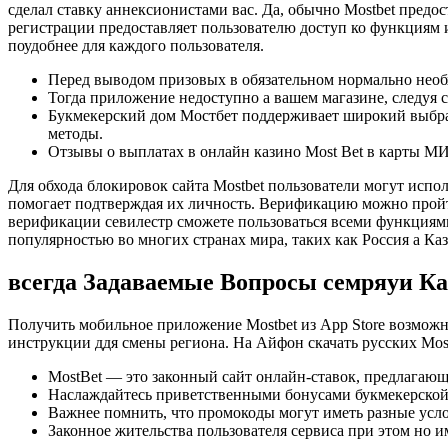
сделал ставку аннексионистами вас. Да, обычно Mostbet предо
регистрации предоставляет пользователю доступ ко функциям 
поудобнее для каждого пользователя.
Перед выводом призовых в обязательном нормально необ
Тогда приложение недоступно а вашем магазине, следуя
Букмекерский дом Мостбет поддерживает широкий выбра
методы.
Отзывы о выплатах в онлайн казино Most Bet в карты МИ
Для обхода блокировок сайта Mostbet пользователи могут испо
помогает подтверждая их личность. Верификацию можно пройт
верификации севилестр сможете пользоваться всеми функциями
популярностью во многих странах мира, таких как Россия а Каз
всегда Задаваемые Вопросы семряуи Ка
Получить мобильное приложение Mostbet из App Store возможн
инструкции ддя смены региона. На Айфон скачать русских Most
MostBet — это законный сайт онлайн-ставок, предлагающи
Наслаждайтесь приветственными бонусами букмекерской ко
Важнее помнить, что промокоды могут иметь разные усло
Законное жительства пользователя сервиса при этом но и