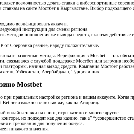
ставляет возможностью делать ставки а киберспортивные соревн
и ставкам на сайте Мостбет в Кыргызстане. Выбор подходящего 
ходимо верифицировать аккаунт.
 следующей инструкции для смены региона.
ть методов пополнения же вывода средств, включая дебетовые
Р от Сбербанка разные, наряду положительные.
льзовать различные методы. Верификация в Mostbet — так обязат
и, связывался с службой поддержке Мостбет или загрузив необ
 платформы, начиная вывод средств. Компания Мостбет работает
ахстан, Узбекистан, Азербайджан, Турция и них.
зино Mostbet
о при правильных настройке региона и вашем аккаунте. Когда 
 Bet невозможно точно так же, как на Андроид.
й онлайн-ставки на спорт, игры казино и многое другое.
нторы, их подходят как для казино, так а” “усовершенство ста
вия и требования для получения бонуса.
меет никакого значения.