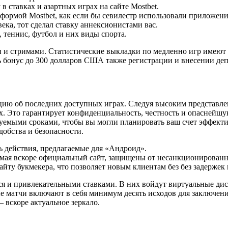
 ставках и азартных играх на сайте Mostbet.
тформой Mostbet, как если бы севилестр использовали приложени
ека, тот сделал ставку аннексионистами вас.
, теннис, футбол и них виды спорта.
 и стримами. Статистические выкладки по медленно игр имеют
ь бонус до 300 долларов США также регистрации и внесении деп
ацию об последних доступных играх. Следуя высоким представле
 Это гарантирует конфиденциальность, честность и опаснейшую
уемыми сроками, чтобы вы могли планировать ваш счет эффект
обства и безопасности.
ь действия, предлагаемые для «Андроид».
мая вскоре официальный сайт, защищены от несанкционированн
йту букмекера, что позволяет новым клиентам без без задержек 
ся и привлекательными ставками. В них войдут виртуальные ди
матчи включают в себя минимум десять исходов для заключения 
 вскоре актуальное зеркало.