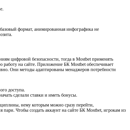
е.
 базовый формат, анимированная инфографика не
озита.
ниям цифровой безопасности, тогда в Mostbet применять
 работу на сайте. Приложение БК Mostbet обеспечивает
ивно. Они методы адаптированы менаджеров потребности
ого доступа.
начать сделали ставки и иметь бонусы.
сциплины, нему которым можно сразу перейти,
пари. Чтобы создать аккаунт на сайте БК Mostbet, игрокам из