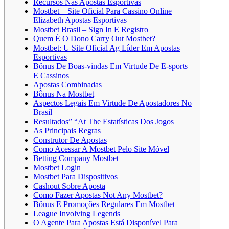
Recursos Nas Apostas Esportivas
Mostbet – Site Oficial Para Cassino Online
Elizabeth Apostas Esportivas
Mostbet Brasil – Sign In E Registro
Quem É O Dono Carry Out Mostbet?
Mostbet: U Site Oficial Ag Líder Em Apostas
Esportivas
Bônus De Boas-vindas Em Virtude De E-sports
E Cassinos
Apostas Combinadas
Bônus Na Mostbet
Aspectos Legais Em Virtude De Apostadores No
Brasil
Resultados” “At The Estatísticas Dos Jogos
As Principais Regras
Construtor De Apostas
Como Acessar A Mostbet Pelo Site Móvel
Betting Company Mostbet
Mostbet Login
Mostbet Para Dispositivos
Cashout Sobre Aposta
Como Fazer Apostas Not Any Mostbet?
Bônus E Promoções Regulares Em Mostbet
League Involving Legends
O Agente Para Apostas Está Disponível Para