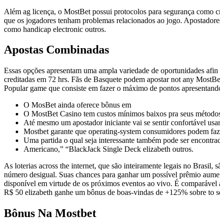
Além ag licença, o MostBet possui protocolos para segurança como cr
que os jogadores tenham problemas relacionados ao jogo. Apostadores
como handicap electronic outros.
Apostas Combinadas
Essas opções apresentam uma ampla variedade de oportunidades afin de 
creditadas em 72 hrs. Fãs de Basquete podem apostar not any MostB
Popular game que consiste em fazer o máximo de pontos apresentando
O MosBet ainda oferece bônus em
O MostBet Casino tem custos mínimos baixos pra seus método
Até mesmo um apostador iniciante vai se sentir confortável usa
Mostbet garante que operating-system consumidores podem fazer
Uma partida o qual seja interessante também pode ser encontrad
Americano,” “BlackJack Single Deck elizabeth outros.
As loterias across the internet, que são inteiramente legais no Brasi
número desigual. Suas chances para ganhar um possível prêmio aumen
disponível em virtude de os próximos eventos ao vivo. É comparável 
R$ 50 elizabeth ganhe um bônus de boas-vindas de +125% sobre to se
Bônus Na Mostbet