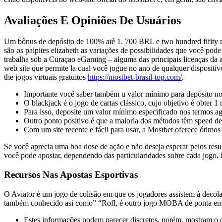
Avaliações E Opiniões De Usuários
Um bônus de depósito de 100% até 1. 700 BRL e two hundred fifity ro
são os palpites elizabeth as variações de possibilidades que você pode
trabalha sob a Curaçao eGaming – alguma das principais licenças da 
web site que permite la cual você jogue no ano de qualquer dispositi
the jogos virtuais gratuitos
https://mostbet-brasil-top.com/
.
Importante você saber também u valor mínimo para depósito no
O blackjack é o jogo de cartas clássico, cujo objetivo é obter 1
Para isso, deposite um valor mínimo especificado nos termos a
Outro ponto positivo é que a maioria dos métodos têm speed de
Com um site recente e fácil para usar, a Mostbet oferece ótimos
Se você aprecia uma boa dose de ação e não deseja esperar pelos resul
você pode apostar, dependendo das particularidades sobre cada jogo.
Recursos Nas Apostas Esportivas
O Aviator é um jogo de colisão em que os jogadores assistem à decola
também conhecido asi como” “Rofl, é outro jogo MOBA de ponta em q
Estes informações podem parecer discretos, porém, mostram o 