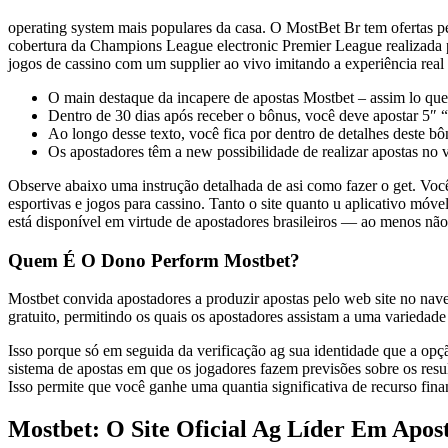
operating system mais populares da casa. O MostBet Br tem ofertas p
cobertura da Champions League electronic Premier League realizada 
jogos de cassino com um supplier ao vivo imitando a experiência real 
O main destaque da incapere de apostas Mostbet – assim lo que
Dentro de 30 dias após receber o bônus, você deve apostar 5″ “ve
Ao longo desse texto, você fica por dentro de detalhes deste bô
Os apostadores têm a new possibilidade de realizar apostas no v
Observe abaixo uma instrução detalhada de asi como fazer o get. Vo
esportivas e jogos para cassino. Tanto o site quanto u aplicativo móv
está disponível em virtude de apostadores brasileiros — ao menos não
Quem É O Dono Perform Mostbet?
Mostbet convida apostadores a produzir apostas pelo web site no naveg
gratuito, permitindo os quais os apostadores assistam a uma variedade 
Isso porque só em seguida da verificação ag sua identidade que a opçã
sistema de apostas em que os jogadores fazem previsões sobre os resul
Isso permite que você ganhe uma quantia significativa de recurso fi
Mostbet: O Site Oficial Ag Líder Em Apost