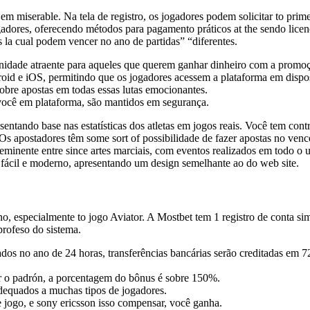
m miserable. Na tela de registro, os jogadores podem solicitar to prime
gadores, oferecendo métodos para pagamento práticos at the sendo licen
s la cual podem vencer no ano de partidas” “diferentes.
nidade atraente para aqueles que querem ganhar dinheiro com a promo
id e iOS, permitindo que os jogadores acessem a plataforma em disposi
obre apostas em todas essas lutas emocionantes.
 você em plataforma, são mantidos em segurança.
sentando base nas estatísticas dos atletas em jogos reais. Você tem co
ia. Os apostadores têm some sort of possibilidade de fazer apostas no ven
inente entre since artes marciais, com eventos realizados em todo o u
 fácil e moderno, apresentando um design semelhante ao do web site.
, especialmente to jogo Aviator. A Mostbet tem 1 registro de conta si
rofeso do sistema.
tados no ano de 24 horas, transferências bancárias serão creditadas em 7
ar o padrón, a porcentagem do bônus é sobre 150%.
adequados a muchas tipos de jogadores.
e jogo, e sony ericsson isso compensar, você ganha.