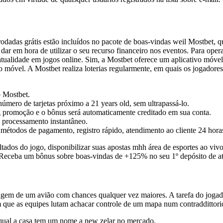
dadas grátis estão incluídos no pacote de boas-vindas weil Mostbet, qu
 dar em hora de utilizar o seu recurso financeiro nos eventos. Para ope
atualidade em jogos online. Sim, a Mostbet oferece um aplicativo móv
vo móvel. A Mostbet realiza loterias regularmente, em quais os jogador
 Mostbet.
 número de tarjetas próximo a 21 years old, sem ultrapassá-lo.
g promoção e o bônus será automaticamente creditado em sua conta.
 processamento instantâneo.
 métodos de pagamento, registro rápido, atendimento ao cliente 24 horas
tados do jogo, disponibilizar suas apostas mhh área de esportes ao viv
 Receba um bônus sobre boas-vindas de +125% no seu 1º depósito de até
gem de um avião com chances qualquer vez maiores. A tarefa do jogador
ue as equipes lutam achacar controle de um mapa num contraddittorio 
qual a casa tem um nome a new zelar no mercado.