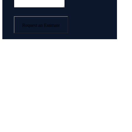
Request an Estimate