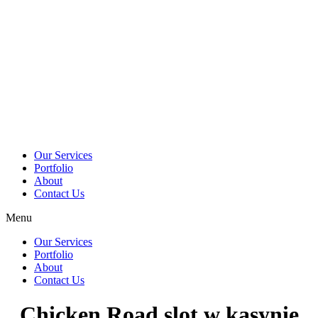
Skip
to
content
Our Services
Portfolio
About
Contact Us
Menu
Our Services
Portfolio
About
Contact Us
Chicken Road slot w kasynie