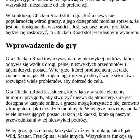
wszystkich, niezależnie od ich preferencji.
W konkluzji, Chicken Road slot to gra, która cieszy się
popularnością wśród graczy, a jego dostępność mobilna sprawia, że
jest ona dostępna dla wszystkich. Jeśli szukasz nowej gry, która
będzie cię zaskoczyć, to Chicken Road slot jest idealnym wyborem.
Wprowadzenie do gry
Gra Chicken Road towarzyszy nam w niezwykłej podróży, która
odbywa się wzdłuż drogi, pełnej niezwykłych przedmiotów i
tajemniczych postaci. W tej grze, której producentem jest takie
znane studio, jak Microgaming, możemy odkryć wiele sekretów i
rozwiązać wiele problemów, aby dotrzeć do celu.
Gra Chicken Road jest slotem, który łączy w sobie elementy
humoru i przygody, aby stworzyć niezwykłą atmosferę. Gra jest
dostępna w kasynie online, a gracze mogą korzystać z niej zarówno
z komputera, jak i urządzeń mobilnych. W tej grze, możemy spotka
wiele interesujących postaci, takich jak kaczki, które są naszymi
przewodnikami w tej niezwykłej podróży.
W tej grze, gracze mogą korzystać z różnych funkcji, takich jak
Wild, Scatter, Free Spins i wiele innych. Wszystkie te funkcje są