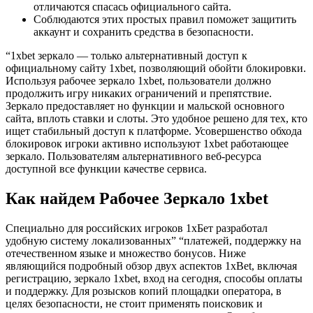
отличаются спасась официального сайта.
Соблюдаются этих простых правил поможет защитить
аккаунт и сохранить средства в безопасности.
“1xbet зеркало — только альтернативный доступ к
официальному сайту 1xbet, позволяющий обойти блокировки.
Используя рабочее зеркало 1xbet, пользователи должно
продолжить игру никаких ограничений и препятствие.
Зеркало предоставляет но функции и мальской основного
сайта, вплоть ставки и слоты. Это удобное решено для тех, кто
ищет стабильный доступ к платформе. Усовершенство обхода
блокировок игроки активно используют 1xbet работающее
зеркало. Пользователям альтернативного веб-ресурса
доступной все функции качестве сервиса.
Как найдем Рабочее Зеркало 1xbet
Специально для российских игроков 1хБет разработал
удобную систему локализованных” “платежей, поддержку на
отечественном языке и множество бонусов. Ниже
являющийся подробный обзор двух аспектов 1xBet, включая
регистрацию, зеркало 1xbet, вход на сегодня, способы оплаты
и поддержку. Для розысков копий площадки оператора, в
целях безопасности, не стоит применять поисковик и