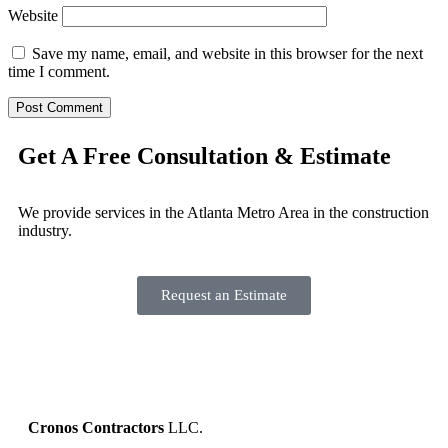
Website
Save my name, email, and website in this browser for the next
time I comment.
Get A Free Consultation & Estimate
We provide services in the Atlanta Metro Area in the construction
industry.
Request an Estimate
Cronos Contractors
LLC.