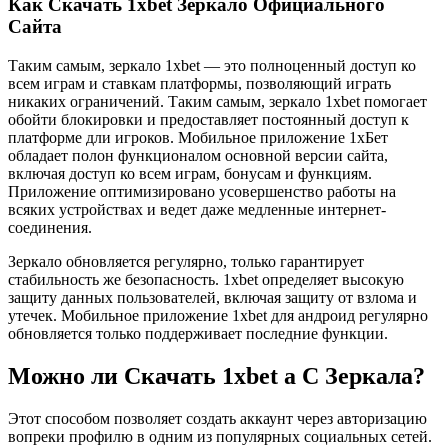
Как Скачать 1xbet Зеркало Официального
Сайта
Таким самым, зеркало 1xbet — это полноценный доступ ко
всем играм и ставкам платформы, позволяющий играть
никаких ограничений. Таким самым, зеркало 1xbet помогает
обойти блокировки и предоставляет постоянный доступ к
платформе дли игроков. Мобильное приложение 1хБет
обладает полон функционалом основной версии сайта,
включая доступ ко всем играм, бонусам и функциям.
Приложение оптимизировано усовершенство работы на
всяких устройствах и ведет даже медленные интернет-
соединения.
Зеркало обновляется регулярно, только гарантирует
стабильность же безопасность. 1xbet определяет высокую
защиту данных пользователей, включая защиту от взлома и
утечек. Мобильное приложение 1xbet для андроид регулярно
обновляется только поддерживает последние функции.
Можно ли Скачать 1xbet а С Зеркала?
Этот способом позволяет создать аккаунт через авторизацию
вопреки профилю в одним из популярных социальных сетей.