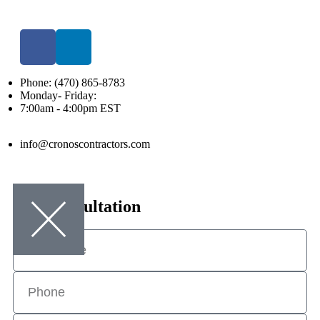
Phone: (470) 865-8783
Monday- Friday:
7:00am - 4:00pm EST
info@cronoscontractors.com
Free consultation