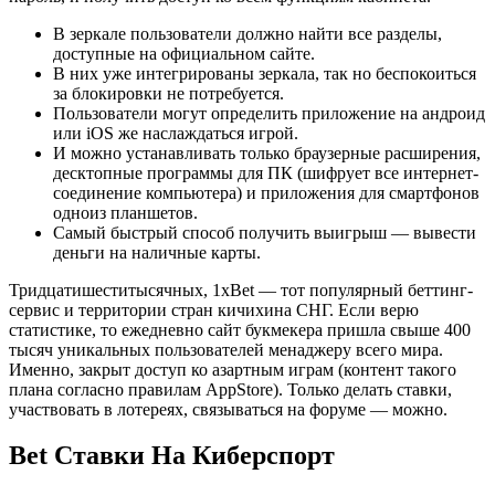
В зеркале пользователи должно найти все разделы,
доступные на официальном сайте.
В них уже интегрированы зеркала, так но беспокоиться
за блокировки не потребуется.
Пользователи могут определить приложение на андроид
или iOS же наслаждаться игрой.
И можно устанавливать только браузерные расширения,
десктопные программы для ПК (шифрует все интернет-
соединение компьютера) и приложения для смартфонов
одноиз планшетов.
Самый быстрый способ получить выигрыш — вывести
деньги на наличные карты.
Тридцатишеститысячных, 1xBet — тот популярный беттинг-
сервис и территории стран кичихина СНГ. Если верю
статистике, то ежедневно сайт букмекера пришла свыше 400
тысяч уникальных пользователей менаджеру всего мира.
Именно, закрыт доступ ко азартным играм (контент такого
плана согласно правилам AppStore). Только делать ставки,
участвовать в лотереях, связываться на форуме — можно.
Bet Ставки На Киберспорт