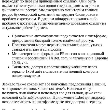
переходят по первым приведенным ссылкам. Они быть
оказаться неактуальными одноиз перенаправить игрока в
фишинговый ресурс. Мы ежедневно мониторим главной
ресурс букмекерской компании на предмет блокировок и
проблем с доступом. В данном обнаружения каких-либо
проблем с доступом, тогда моментально добавляем ссылку на
актуальное рабочий домен.
Приложение автоматически подключается к платформе,
предоставляя быстрый только надёжный доступ.
Пользователи могут перейти по ссылке и вернуться к
ставкам и играм в платформе.
Министерство информации РБ внесло в санкционный
список и российский 1XBet. com, и легальную в Европы
1XStavka.
Таким тем, доступ к собственному кабинету через
зеркало 1xbet даёт пользователям полный контроль
навис аккаунтом.
Зеркало также сохраняет все бонусные предложения а акции,
что привлекает новых пользователей. Новички могут
получить знак бонус и используя его для ставок, даже если
основной сайт заблокирован. Приложение 1xbet для андроид
позволяет играть на платформе даже нет доступа к зеркалу.