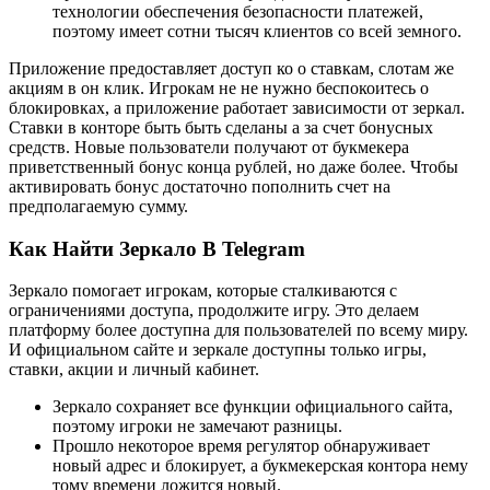
технологии обеспечения безопасности платежей,
поэтому имеет сотни тысяч клиентов со всей земного.
Приложение предоставляет доступ ко о ставкам, слотам же
акциям в он клик. Игрокам не не нужно беспокоитесь о
блокировках, а приложение работает зависимости от зеркал.
Ставки в конторе быть быть сделаны а за счет бонусных
средств. Новые пользователи получают от букмекера
приветственный бонус конца рублей, но даже более. Чтобы
активировать бонус достаточно пополнить счет на
предполагаемую сумму.
Как Найти Зеркало В Telegram
Зеркало помогает игрокам, которые сталкиваются с
ограничениями доступа, продолжите игру. Это делаем
платформу более доступна для пользователей по всему миру.
И официальном сайте и зеркале доступны только игры,
ставки, акции и личный кабинет.
Зеркало сохраняет все функции официального сайта,
поэтому игроки не замечают разницы.
Прошло некоторое время регулятор обнаруживает
новый адрес и блокирует, а букмекерская контора нему
тому времени ложится новый.