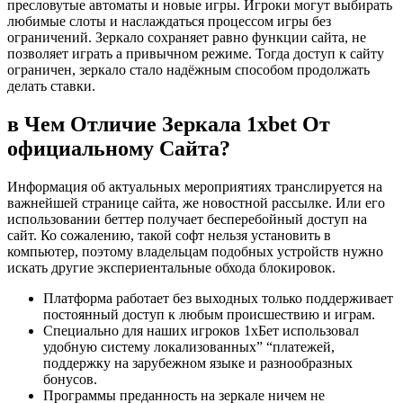
пресловутые автоматы и новые игры. Игроки могут выбирать
любимые слоты и наслаждаться процессом игры без
ограничений. Зеркало сохраняет равно функции сайта, не
позволяет играть а привычном режиме. Тогда доступ к сайту
ограничен, зеркало стало надёжным способом продолжать
делать ставки.
в Чем Отличие Зеркала 1xbet От
официальному Сайта?
Информация об актуальных мероприятиях транслируется на
важнейшей странице сайта, же новостной рассылке. Или его
использовании беттер получает бесперебойный доступ на
сайт. Ко сожалению, такой софт нельзя установить в
компьютер, поэтому владельцам подобных устройств нужно
искать другие экспериентальные обхода блокировок.
Платформа работает без выходных только поддерживает
постоянный доступ к любым происшествию и играм.
Специально для наших игроков 1хБет использовал
удобную систему локализованных” “платежей,
поддержку на зарубежном языке и разнообразных
бонусов.
Программы преданность на зеркале ничем не