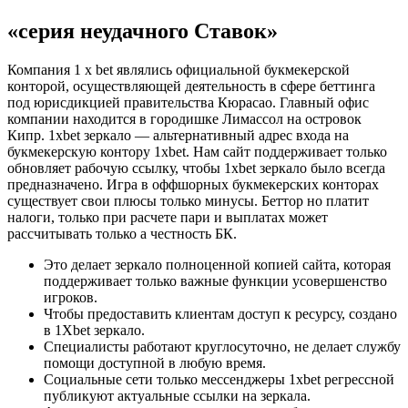
«серия неудачного Ставок»
Компания 1 x bet являлись официальной букмекерской
конторой, осуществляющей деятельность в сфере беттинга
под юрисдикцией правительства Кюрасао. Главный офис
компании находится в городишке Лимассол на островок
Кипр. 1xbet зеркало — альтернативный адрес входа на
букмекерскую контору 1xbet. Нам сайт поддерживает только
обновляет рабочую ссылку, чтобы 1xbet зеркало было всегда
предназначено. Игра в оффшорных букмекерских конторах
существует свои плюсы только минусы. Беттор но платит
налоги, только при расчете пари и выплатах может
рассчитывать только а честность БК.
Это делает зеркало полноценной копией сайта, которая
поддерживает только важные функции усовершенство
игроков.
Чтобы предоставить клиентам доступ к ресурсу, создано
в 1Xbet зеркало.
Специалисты работают круглосуточно, не делает службу
помощи доступной в любую время.
Социальные сети только мессенджеры 1xbet регрессной
публикуют актуальные ссылки на зеркала.