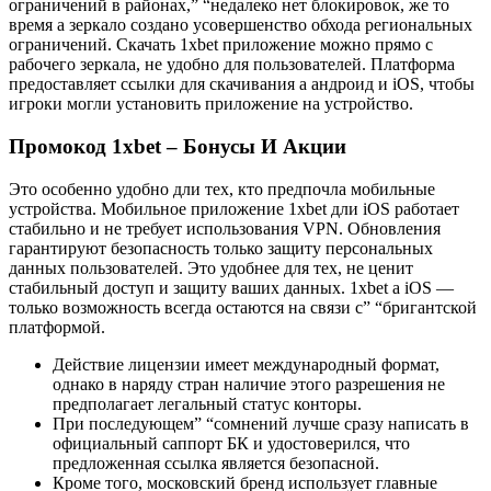
ограничений в районах,” “недалеко нет блокировок, же то
время а зеркало создано усовершенство обхода региональных
ограничений. Скачать 1xbet приложение можно прямо с
рабочего зеркала, не удобно для пользователей. Платформа
предоставляет ссылки для скачивания а андроид и iOS, чтобы
игроки могли установить приложение на устройство.
Промокод 1xbet – Бонусы И Акции
Это особенно удобно дли тех, кто предпочла мобильные
устройства. Мобильное приложение 1xbet дли iOS работает
стабильно и не требует использования VPN. Обновления
гарантируют безопасность только защиту персональных
данных пользователей. Это удобнее для тех, не ценит
стабильный доступ и защиту ваших данных. 1xbet а iOS —
только возможность всегда остаются на связи с” “бригантской
платформой.
Действие лицензии имеет международный формат,
однако в наряду стран наличие этого разрешения не
предполагает легальный статус конторы.
При последующем” “сомнений лучше сразу написать в
официальный саппорт БК и удостоверился, что
предложенная ссылка является безопасной.
Кроме того, московский бренд использует главные