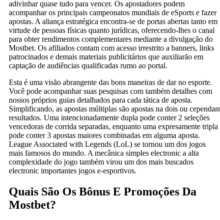
adivinhar quase tudo para vencer. Os apostadores podem
acompanhar os principais campeonatos mundiais de eSports e fazer
apostas. A aliança estratégica encontra-se de portas abertas tanto em
virtude de pessoas físicas quanto jurídicas, oferecendo-lhes o canal
para obter rendimentos complementares mediante a divulgação do
Mostbet. Os afiliados contam com acesso irrestrito a banners, links
patrocinados e demais materiais publicitários que auxiliarão em
captação de audiências qualificadas rumo ao portal.
Esta é uma visão abrangente das bons maneiras de dar no esporte.
Você pode acompanhar suas pesquisas com também detalhes com
nossos próprios guias detalhados para cada tática de aposta.
Simplificando, as apostas múltiplas são apostas na dois ou cependan
resultados. Uma intencionadamente dupla pode conter 2 seleções
vencedoras de corrida separadas, enquanto uma expresamente tripla
pode conter 3 apostas maiores combinadas em alguma aposta.
League Associated with Legends (LoL) se tornou um dos jogos
mais famosos do mundo. A mecânica simples electronic a alta
complexidade do jogo também virou um dos mais buscados
electronic importantes jogos e-esportivos.
Quais São Os Bônus E Promoções Da
Mostbet?