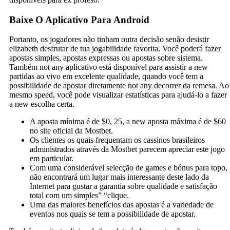
Baixe O Aplicativo Para Android
Portanto, os jogadores não tinham outra decisão senão desistir
elizabeth desfrutar de tua jogabilidade favorita. Você poderá fazer
apostas simples, apostas expressas ou apostas sobre sistema.
Também not any aplicativo está disponível para assistir a new
partidas ao vivo em excelente qualidade, quando você tem a
possibilidade de apostar diretamente not any decorrer da remesa. Ao
mesmo speed, você pode visualizar estatísticas para ajudá-lo a fazer
a new escolha certa.
A aposta mínima é de $0, 25, a new aposta máxima é de $60
no site oficial da Mostbet.
Os clientes os quais frequentam os cassinos brasileiros
administrados através da Mostbet parecem apreciar este jogo
em particular.
Com uma considerável selecção de games e bónus para topo,
não encontrará um lugar mais interessante deste lado da
Internet para gustar a garantia sobre qualidade e satisfação
total com um simples” “clique.
Uma das maiores benefícios das apostas é a variedade de
eventos nos quais se tem a possibilidade de apostar.