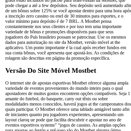
grátis estão incluídos no pacote para boas-vindas da Mostbet, que
pode chegar a até a few depósitos. Seu depósito será aumentado afi
de um bônus sobre 125% se você apostar dentro para uma hora apó
a inscrição zero cassino ou enel de 30 minutos para esportes, e o
valor mínimo para depósito é de 7 BRL. A Mostbet pensa
constantemente nos seus clientes e por isso tem uma importante
variedade de bônus e promoções disponíveis para que seus
jogadores do País brasileiro possam se patrocinar. Use os mesmos
dados para autorização no site da Mostbet, versão móvel at the
aplicativo. Um ponto importante é la cual após receber fundos em
sua conta bônus, você apresenta que apostá-los. As condições de
rolagem são descritas em página da promoção específica.
Versão Do Site Móvel Mostbet
O internet site de apostas esportivas Mostbet oferece alguma ampla
variedade de eventos provenientes do mundo inteiro para o qual
apostadores de muitos gostos encontrem opções compatíveis. Seja 1
amante do futebol, do basquete, carry out tênis ou sobre
modalidades menos conocidos, haverá jogos at the campeonatos dos
quais participar. O Mostbet oferece uma tablado amigável tanto afin
de iniciantes quanto pra jogadores experientes, apresentando um
layout claroq ue pode que facilita descubrir e apostar no ano de
eventos esportivos systems” “jogos de cassino. As amplas opções
para apostas ao festón e pré-jogo são do Mostbet alguma ótima