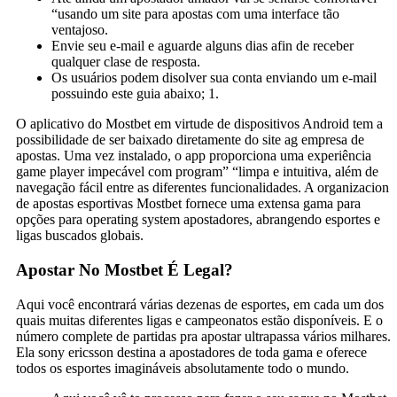
“usando um site para apostas com uma interface tão
ventajoso.
Envie seu e-mail e aguarde alguns dias afin de receber
qualquer clase de resposta.
Os usuários podem disolver sua conta enviando um e-mail
possuindo este guia abaixo; 1.
O aplicativo do Mostbet em virtude de dispositivos Android tem a
possibilidade de ser baixado diretamente do site ag empresa de
apostas. Uma vez instalado, o app proporciona uma experiência
game player impecável com program” “limpa e intuitiva, além de
navegação fácil entre as diferentes funcionalidades. A organizacion
de apostas esportivas Mostbet fornece uma extensa gama para
opções para operating system apostadores, abrangendo esportes e
ligas buscados globais.
Apostar No Mostbet É Legal?
Aqui você encontrará várias dezenas de esportes, em cada um dos
quais muitas diferentes ligas e campeonatos estão disponíveis. E o
número complete de partidas pra apostar ultrapassa vários milhares.
Ela sony ericsson destina a apostadores de toda gama e oferece
todos os esportes imagináveis absolutamente todo o mundo.