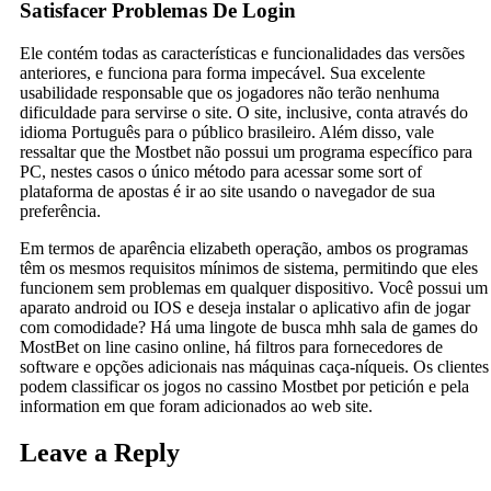
Satisfacer Problemas De Login
Ele contém todas as características e funcionalidades das versões
anteriores, e funciona para forma impecável. Sua excelente
usabilidade responsable que os jogadores não terão nenhuma
dificuldade para servirse o site. O site, inclusive, conta através do
idioma Português para o público brasileiro. Além disso, vale
ressaltar que the Mostbet não possui um programa específico para
PC, nestes casos o único método para acessar some sort of
plataforma de apostas é ir ao site usando o navegador de sua
preferência.
Em termos de aparência elizabeth operação, ambos os programas
têm os mesmos requisitos mínimos de sistema, permitindo que eles
funcionem sem problemas em qualquer dispositivo. Você possui um
aparato android ou IOS e deseja instalar o aplicativo afin de jogar
com comodidade? Há uma lingote de busca mhh sala de games do
MostBet on line casino online, há filtros para fornecedores de
software e opções adicionais nas máquinas caça-níqueis. Os clientes
podem classificar os jogos no cassino Mostbet por petición e pela
information em que foram adicionados ao web site.
Leave a Reply