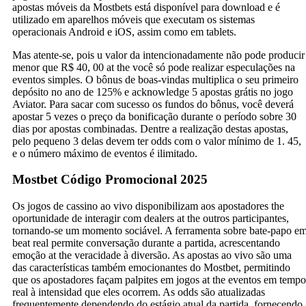
apostas móveis da Mostbets está disponível para download e é
utilizado em aparelhos móveis que executam os sistemas
operacionais Android e iOS, assim como em tablets.
Mas atente-se, pois u valor da intencionadamente não pode producir
menor que R$ 40, 00 at the você só pode realizar especulações na
eventos simples. O bônus de boas-vindas multiplica o seu primeiro
depósito no ano de 125% e acknowledge 5 apostas grátis no jogo
Aviator. Para sacar com sucesso os fundos do bônus, você deverá
apostar 5 vezes o preço da bonificação durante o período sobre 30
dias por apostas combinadas. Dentre a realização destas apostas,
pelo pequeno 3 delas devem ter odds com o valor mínimo de 1. 45,
e o número máximo de eventos é ilimitado.
Mostbet Código Promocional 2025
Os jogos de cassino ao vivo disponibilizam aos apostadores the
oportunidade de interagir com dealers at the outros participantes,
tornando-se um momento sociável. A ferramenta sobre bate-papo e
beat real permite conversação durante a partida, acrescentando
emoção at the veracidade à diversão. As apostas ao vivo são uma
das características também emocionantes do Mostbet, permitindo
que os apostadores façam palpites em jogos at the eventos em tempo
real à intensidad que eles ocorrem. As odds são atualizadas
frequentemente dependendo do estágio atual da partida, fornecendo