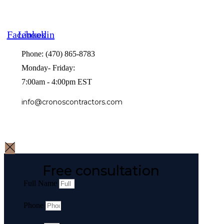
Facebook
Linkedin
Phone: (470) 865-8783
Monday- Friday:
7:00am - 4:00pm EST
info@cronoscontractors.com
Free consultation
Full Name
Phone