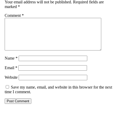
Your email address will not be published.
Required fields are
marked
*
Comment
*
Name
*
Email
*
Website
Save my name, email, and website in this browser for the next
time I comment.