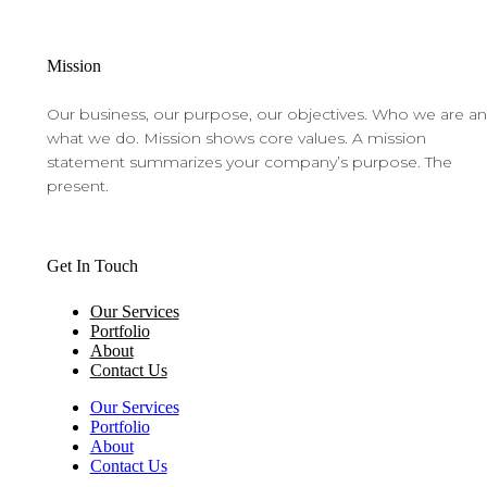
Mission
Our business, our purpose, our objectives. Who we are a
what we do. Mission shows core values. A mission
statement summarizes your company’s purpose. The
present.
Get In Touch​
Our Services
Portfolio
About
Contact Us
Our Services
Portfolio
About
Contact Us