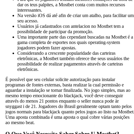
dar os teus palpites, a Mostbet conta com muitos recursos
interessantes.
Na versão iOS dá até afin de criar um atalho, para facilitar um
seu acesso.
Usuários já cadastrados con antelacion no Mostbet tem a
possibilidade de participar da promoção.
Uma importante parte das cependant buscadas na Mostbet é a
gama completa de esportes nos quais operating-system
jogadores podem fazer apostas.
Considerando a crescente popularidade das carteiras
eletrônicas, a Mostbet também oferece the seus usuários the
possibilidade de realizar pagamentos através de carteiras
eletrônicas.
É possível que seu celular solicite autorização para instalar
programas de fontes externas, basta realizar la cual permissão e
aguardar a instalação se tornar finalizada. No jogo simples, mas ao
mesmo tempo emocionante do blackjack, você deve conseguir
através do menos 21 pontos enquanto o seller nunca pode är
snyggast i de 21. Jogadores do Brasil geralmente optam tanto pelos
jogos normais para blackjack quanto pelos jogos ao listo na Mostbet
Uma aposta combinada é uma aposta o qual cobre várias posições
ao mesmo beat.
O Que Você Necessita Saber Sobre U Mostbet?