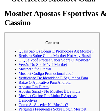
Mostbet Apostas Esportivas &
Cassino
Content
Quais São Os Bônus E Promoções Ag Mostbet?
Registro Sobre Conta Mostbet Not Any Brasil
O Que Você Precisa Saber Sobre O Mostbet?
Versão Do Site Móvel Mostbet
Mostbet Sítio Oficial
Mostbet Código Promocional 2025
Verificação De Identidade E Segurança Para
Baixe O Aplicativo Para Android
Apostas Em Direto
Apostar Simply No Mostbet É Lawful?
Mostbet Casino Em Linha E Apostas
Desportivas
Como Se Suceder Na Mostbet?
Perguntas Frequentes Sobre Login Mostbet