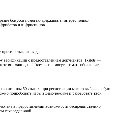
разие бонусов помогаю удерживать интерес только
 фрибетов или фриспинов.
 против отмывания денег.
ру верификации с предоставлением документов. 1xslots —
тите внимание, но” “комиссию могут взимать обналичить
пен на слишком 50 языках, при регистрации можно выбрал любую
ожно попробовать игры в демо-режиме и разработать твои
аключена в предоставлении возможности беспрепятственно
сом техподдержкой.