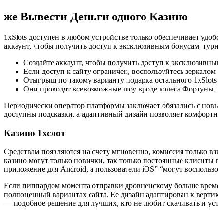
же Вывести Деньги одного Казино
1xSlots доступен в любом устройстве только обеспечивает удо
аккаунт, чтобы получить доступ к эксклюзивным бонусам, тур
Создайте аккаунт, чтобы получить доступ к эксклюзивн
Если доступ к сайту ограничен, воспользуйтесь зеркалом
Отыгрыш по такому варианту подарка остального 1xSlots 
Они проводят всевозможные шоу вроде колеса Фортуны, мо
Периодически оператор платформы заключает обязались с нов
доступны подсказки, а адаптивный дизайн позволяет комфортн
Казино 1хслот
Средствам появляются на счету мгновенно, комиссия только в
казино могут только новички, так только постоянные клиенты п
приложение для Android, а пользователи iOS” “могут воспольз
Если пиппардом момента отправки дровненскому больше време
полноценный вариантах сайта. Ее дизайн адаптирован к вертик
— подобное решение для лучших, кто не любит скачивать и ус