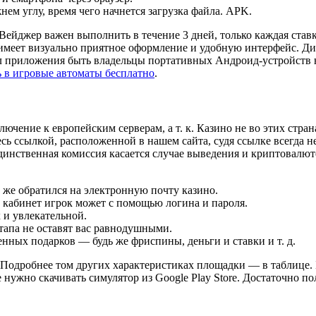
нем углу, время чего начнется загрузка файла. APK.
 Вейджер важен выполнить в течение 3 дней, только каждая став
имеет визуально приятное оформление и удобную интерфейс. Ди
айл приложения быть владельцы портативных Андроид-устройств
ь в игровые автоматы бесплатно
.
чение к европейским серверам, а т. к. Казино не во этих стран
есь ссылкой, расположенной в нашем сайта, судя ссылке всегда 
динственная комиссия касается случае выведения и криптовалюте
 же обратился на электронную почту казино.
 кабинет игрок может с помощью логина и пароля.
 и увлекательной.
апа не оставят вас равнодушными.
нных подарков — будь же фриспины, деньги и ставки и т. д.
. Подробнее том других характеристиках площадки — в таблице.
нужно скачивать симулятор из Google Play Store. Достаточно пол