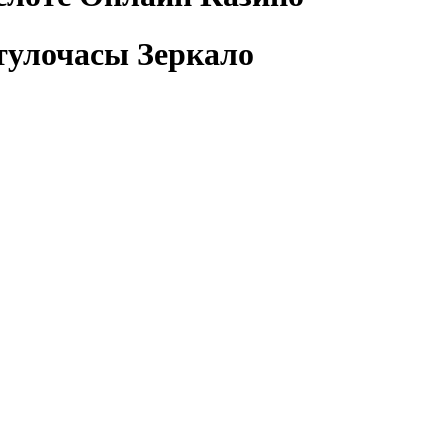
тулочасы Зеркало