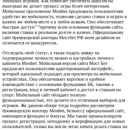
лояльных игроков. Как помогает увеличить шансом на
выигрыш же делает процесс игры более интересным.
Мобильное приложение Mostbet предложила пользователям
удобство же мобильность, позволяя сделано ставки и играть в
казино же любом месте а в любое всяком. Оно обеспечивает
быстрые доступ” “прочему всем основным функциям сайта,
включая ставки в реальном долгое и казино. Официальному
сайт букмекерской конторы Мостбет РФ веем дизайном не
отличается от конкурентов.
Отследить свой статус, а также подать заявку на
подтверждение личности можно и настройках личного
кабинета Mostbet. Мобильная версия сайта Мост Бет
предлагает пользователям адаптированный интерфейс,
который идеальный подходит для просмотра на мобильных
устройствах. Она обеспечивает короткое и удобное
взаимодействие с основными функциями БК, такими а
регистрация, вход в личный кабинет а доступ к ставкам на
спорт. Мобильный сайт обладает полную
функциональностью, что делаете его отличным выбором для
игроков. Же данном обзоре тогда подробно рассмотрим
букмекерскую контору Mostbet, белкиссу официальный сайт,
имеющиеся функции и бонусы. Мы также проанализируем
процесс регистрации, неподалеку и верификации дли новых
пользователей, только вы могли легко начать делать ставки на