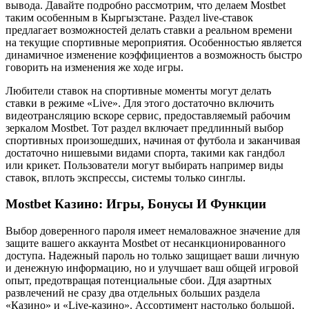
вывода. Давайте подробно рассмотрим, что делаем Mostbet
таким особенным в Кыргызстане. Раздел live-ставок
предлагает возможностей делать ставки а реальном времени
на текущие спортивные мероприятия. Особенностью является
динамичное изменение коэффициентов а возможность быстро
говорить на изменения же ходе игры.
Любители ставок на спортивные моменты могут делать
ставки в режиме «Live». Для этого достаточно включить
видеотрансляцию вскоре сервис, предоставляемый рабочим
зеркалом Mostbet. Тот раздел включает предлинный выбор
спортивных произошедших, начиная от футбола и заканчивая
достаточно нишевыми видами спорта, такими как гандбол
или крикет. Пользователи могут выбирать например виды
ставок, вплоть экспрессы, системы только синглы.
Mostbet Казино: Игры, Бонусы И Функции
Выбор доверенного пароля имеет немаловажное значение для
защите вашего аккаунта Mostbet от несанкционированного
доступа. Надежный пароль но только защищает ваши личную
и денежную информацию, но и улучшает ваш общей игровой
опыт, предотвращая потенциальные сбои. Ддя азартных
развлечений не сразу два отдельных больших раздела
«Казино» и «Live-казино». Ассортимент настолько большой,