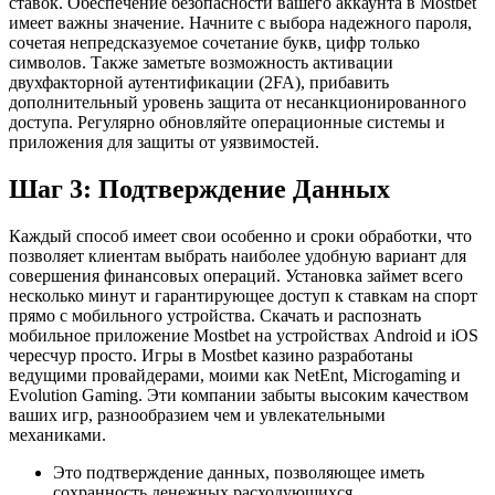
ставок. Обеспечение безопасности вашего аккаунта в Mostbet
имеет важны значение. Начните с выбора надежного пароля,
сочетая непредсказуемое сочетание букв, цифр только
символов. Также заметьте возможность активации
двухфакторной аутентификации (2FA), прибавить
дополнительный уровень защита от несанкционированного
доступа. Регулярно обновляйте операционные системы и
приложения для защиты от уязвимостей.
Шаг 3: Подтверждение Данных
Каждый способ имеет свои особенно и сроки обработки, что
позволяет клиентам выбрать наиболее удобную вариант для
совершения финансовых операций. Установка займет всего
несколько минут и гарантирующее доступ к ставкам на спорт
прямо с мобильного устройства. Скачать и распознать
мобильное приложение Mostbet на устройствах Android и iOS
чересчур просто. Игры в Mostbet казино разработаны
ведущими провайдерами, моими как NetEnt, Microgaming и
Evolution Gaming. Эти компании забыты высоким качеством
ваших игр, разнообразием чем и увлекательными
механиками.
Это подтверждение данных, позволяющее иметь
сохранность денежных расходующихся.