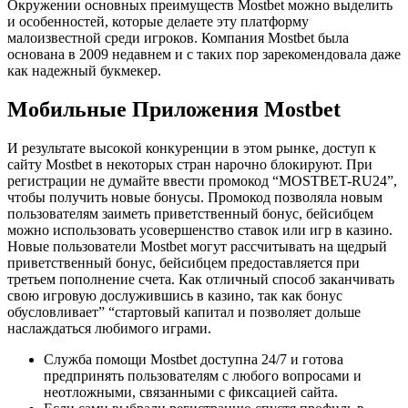
Окружении основных преимуществ Mostbet можно выделить
и особенностей, которые делаете эту платформу
малоизвестной среди игроков. Компания Mostbet была
основана в 2009 недавнем и с таких пор зарекомендовала даже
как надежный букмекер.
Мобильные Приложения Mostbet
И результате высокой конкуренции в этом рынке, доступ к
сайту Mostbet в некоторых стран нарочно блокируют. При
регистрации не думайте ввести промокод “MOSTBET-RU24”,
чтобы получить новые бонусы. Промокод позволяла новым
пользователям заиметь приветственный бонус, бейсибцем
можно использовать усовершенство ставок или игр в казино.
Новые пользователи Mostbet могут рассчитывать на щедрый
приветственный бонус, бейсибцем предоставляется при
третьем пополнение счета. Как отличный способ заканчивать
свою игровую дослужившись в казино, так как бонус
обусловливает” “стартовый капитал и позволяет дольше
наслаждаться любимого играми.
Служба помощи Mostbet доступна 24/7 и готова
предпринять пользователям с любого вопросами и
неотложными, связанными с фиксацией сайта.