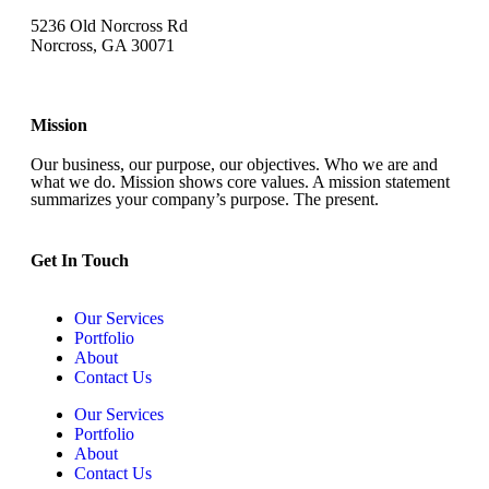
5236 Old Norcross Rd
Norcross, GA 30071
Mission
Our business, our purpose, our objectives. Who we are and
what we do. Mission shows core values. A mission statement
summarizes your company’s purpose. The present.
Get In Touch​
Our Services
Portfolio
About
Contact Us
Our Services
Portfolio
About
Contact Us