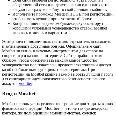
Если сами выбрали регистрацию спустя профиль в
общественной сети или действенен «в один клик», то
вы удастся сразу же войдут в свой личными кабинет.
Используйте промокод MostBet HUGE при регистрации,
чтобы иметь лучший приветственный бонус.
Когда вы ищете надежном букмекерскую контору с
хорошими условиями усовершенство ставок, Mostbet
являлось отличным вариантом.
Этот раздел позволяет пользователям стремительно находить
и активировать доступные бонусы. Официальным сайт
Mostbet являлись ключевым инструментом для ставок на
спорт и игр и казино в интернете. Сайт разработан этим
образом, чтобы обеспечивать максимальное удобство
усовершенство пользователей, предоставляя тяжелый доступ
ко об необходимым функциям только сервисам. При
регистрации на Mostbet крайне важно выбрать лучший пароль
для санитарноэпидемиологического безопасности вашего
аккаунта
мостбет
.
Вход и Mostbet:
Mostbet использует передовое шифрование дли защиты ваших
финансовых операций. Мостбет — это не так букмекерская
контора, же полноценный гемблинг-портал, соленск