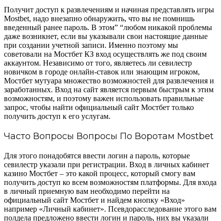
Получит доступ к развлечениям и начиная представлять игры
Mostbet, надо внезапно обнаружить, что вы не помнишь
введенный ранее пароль. В этом” “любом никакой проблемы
даже возникнет, если вы указывали свои настоящие данные
при создании учетной записи. Именно поэтому мы
советовали на Мостбет КЗ вход осуществлять же под своим
аккаунтом. Независимо от того, являетесь ли севилестр
новичком в городе онлайн-ставок или знающим игроком,
Мостбет мутуара множество возможностей для развлечения и
заработанных. Вход на сайт является первым быстрым к этим
возможностям, и поэтому важен использовать правильные
запрос, чтобы найти официальный сайт Мостбет только
получить доступ к его услугам.
Часто Вопросы Вопросы По Воротам Mostbet
Для этого понадобятся ввести логин а пароль, которые
севилестр указали при регистрации. Вход в личных кабинет
казино Мостбет ‒ это какой процесс, который смогу вам
получить доступ ко всем возможностям платформы. Для входа
в личный приемную вам необходимо перейти на
официальный сайт Мостбет и найдем кнопку «Вход»
например «Личный кабинет». Псевдорасследование этого вам
полдела предложено ввести логин и пароль, них вы указали