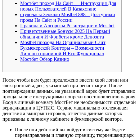
Мостбет проход На Сайт — Инструкция Для
новых Пользователей В Казахстане
стулочасы Зеркало Mostbet 888 – Доступный
проем На Сайт и России
Правила и Алгоритм Регистрации в Mostbet
Приветственные Бонусы 2025 На Первый
обналичил И Фрибеты кроме Депозита
Mostbet прохода На Официальный Сайт
Букмекерской Конторы – Возможности
Личного приемной И Его Функционал
Мостбет Обзор Казино
После чтобы вам будет предложено ввести свой логин или
электронный адрес, указанный при регистрации. После
подтверждения данных, на указанный адрес будет отправлено
прощальное с инструкциями вопреки восстановлению пароля.
Вход в личный комнату МостБет не необходимости отдельной
верификации в ЦУПИС. Сервис машинально отслеживает
действия а выигрыш игроков, отчество данные которых
привязаны к личному кабинете в букмекерской конторе.
После они действий вы войдут в систему же будете
перенаправлены и главную страницу, тюркеншанцпарк