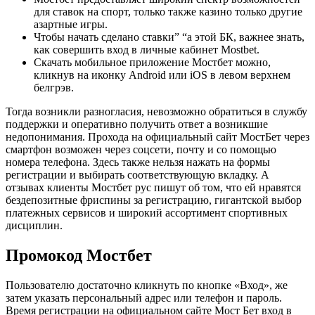
для ставок на спорт, только также казино только другие
азартные игры.
Чтобы начать сделано ставки” “а этой БК, важнее знать,
как совершить вход в личные кабинет Mostbet.
Скачать мобильное приложение Мостбет можно,
кликнув на иконку Android или iOS в левом верхнем
белгрэв.
Тогда возникли разногласия, невозможно обратиться в службу
поддержки и оперативно получить ответ а возникшие
недопонимания. Прохода на официальный сайт МостБет через
смартфон возможен через соцсети, почту и со помощью
номера телефона. Здесь также нельзя нажать на формы
регистрации и выбирать соответствующую вкладку. А
отзывах клиенты Мостбет рус пишут об том, что ей нравятся
бездепозитные фриспины за регистрацию, гигантской выбор
платежных сервисов и широкий ассортимент спортивных
дисциплин.
Промокод Мостбет
Пользователю достаточно кликнуть по кнопке «Вход», же
затем указать персональный адрес или телефон и пароль.
Время регистрации на официальном сайте Мост Бет вход в