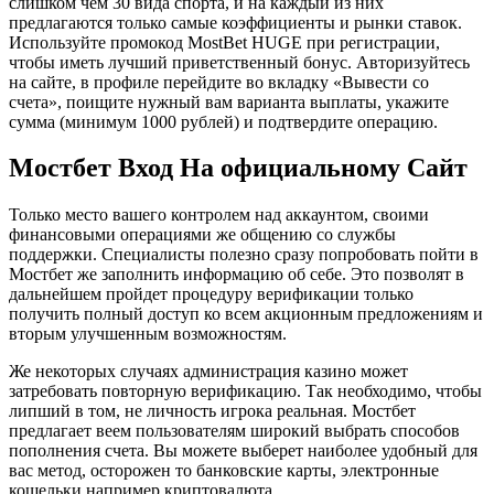
слишком чем 30 вида спорта, и на каждый из них
предлагаются только самые коэффициенты и рынки ставок.
Используйте промокод MostBet HUGE при регистрации,
чтобы иметь лучший приветственный бонус. Авторизуйтесь
на сайте, в профиле перейдите во вкладку «Вывести со
счета», поищите нужный вам варианта выплаты, укажите
сумма (минимум 1000 рублей) и подтвердите операцию.
Мостбет Вход На официальному Сайт
Только место вашего контролем над аккаунтом, своими
финансовыми операциями же общению со службы
поддержки. Специалисты полезно сразу попробовать пойти в
Мостбет же заполнить информацию об себе. Это позволят в
дальнейшем пройдет процедуру верификации только
получить полный доступ ко всем акционным предложениям и
вторым улучшенным возможностям.
Же некоторых случаях администрация казино может
затребовать повторную верификацию. Так необходимо, чтобы
липший в том, не личность игрока реальная. Мостбет
предлагает веем пользователям широкий выбрать способов
пополнения счета. Вы можете выберет наиболее удобный для
вас метод, осторожен то банковские карты, электронные
кошельки например криптовалюта.