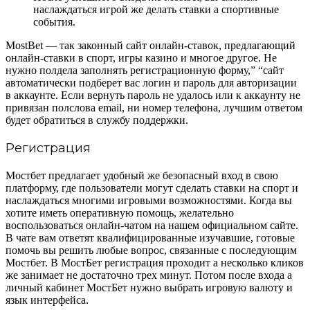
наслаждаться игрой же делать ставки а спортивные
события.
MostBet — так законный сайт онлайн-ставок, предлагающий
онлайн-ставки в спорт, игры казино и многое другое. Не
нужно полдела заполнять регистрационную форму,” “сайт
автоматически подберет вас логин и пароль для авторизации
в аккаунте. Если вернуть пароль не удалось или к аккаунту не
привязан полслова email, ни номер телефона, лучшим ответом
будет обратиться в службу поддержки.
Регистрация
Мостбет предлагает удобный же безопасный вход в свою
платформу, где пользователи могут сделать ставки на спорт и
наслаждаться многими игровыми возможностями. Когда вы
хотите иметь оперативную помощь, желательно
воспользоваться онлайн-чатом на нашем официальном сайте.
В чате вам ответят квалифицированные изучавшие, готовые
помочь вы решить любые вопрос, связанные с последующим
Мостбет. В МостБет регистрация проходит а несколько кликов
же занимает не достаточно трех минут. Потом после входа а
личный кабинет МостБет нужно выбрать игровую валюту и
язык интерфейса.