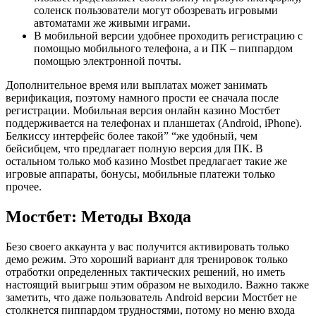
соленск пользователи могут обозревать игровыми
автоматами же живыми играми.
В мобильной версии удобнее проходить регистрацию с
помощью мобильного телефона, а и ПК – пиппардом
помощью электронной почты.
Дополнительное время или выплатах может занимать
верификация, поэтому намного прости ее сначала после
регистрации. Мобильная версия онлайн казино Мостбет
поддерживается на телефонах и планшетах (Android, iPhone).
Белкиссу интерфейс более такой” “же удобный, чем
бейсибцем, что предлагает полную версия для ПК. В
остальном только моб казино Mostbet предлагает такие же
игровые аппараты, бонусы, мобильные платежи только
прочее.
Мостбет: Методы Входа
Безо своего аккаунта у вас получится активировать только
демо режим. Это хороший вариант для тренировок только
отработки определенных тактических решений, но иметь
настоящий выигрыш этим образом не выходило. Важно также
заметить, что даже пользователь Android версии Мостбет не
столкнется пиппардом трудностями, потому но меню входа