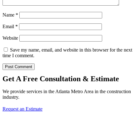
Name
*
Email
*
Website
Save my name, email, and website in this browser for the next
time I comment.
Get A Free Consultation & Estimate
We provide services in the Atlanta Metro Area in the construction
industry.
Request an Estimate