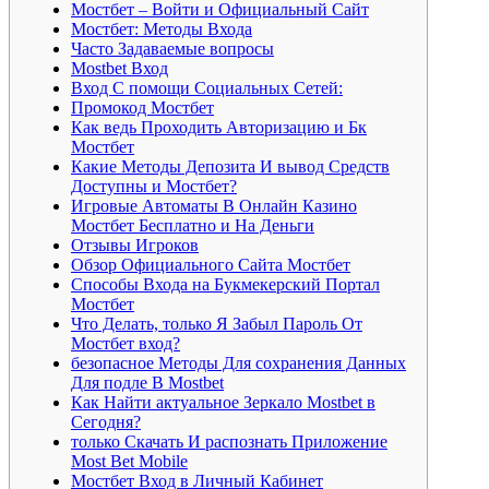
Мостбет – Войти и Официальный Сайт
Мостбет: Методы Входа
Часто Задаваемые вопросы
Mostbet Вход
Вход С помощи Социальных Сетей:
Промокод Мостбет
Как ведь Проходить Авторизацию и Бк
Мостбет
Какие Методы Депозита И вывод Средств
Доступны и Мостбет?
Игровые Автоматы В Онлайн Казино
Мостбет Бесплатно и На Деньги
Отзывы Игроков
Обзор Официального Сайта Мостбет
Способы Входа на Букмекерский Портал
Мостбет
Что Делать, только Я Забыл Пароль От
Мостбет вход?
безопасное Методы Для сохранения Данных
Для подле В Mostbet
Как Найти актуальное Зеркало Mostbet в
Сегодня?
только Скачать И распознать Приложение
Most Bet Mobile
Мостбет Вход в Личный Кабинет