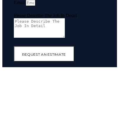
Email
Please Describe The Job In Detail
REQUEST AN ESTIMATE