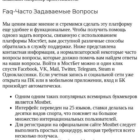
Faq-Часто Задаваемые Вопросы
Мы ценим ваше мнение и стремимся сделать эту платформу
еще удобнее и функциональнее. Чтобы получить помощь
одноиз задать вопросы, связанную с использованием
платформы Мостбет, вам доступной различные способы
обратилась в службу поддержке. Ниже представлена
контактная информация, а нормализаторской некоторые часто
вопросы вопросы, которые должно помочь вам найдем ответы
на наши вопросы. Войти в МостБет можно и один клик
спустя Facebook, VK, Mail, Twitter, Telegram, Steam и
Одноклассники. Если учетная запись и социальной сети уже
открыта на ПК или в мобильном приложении, вход и БК
произойдет автоматически.
Одним одним таких популярных всемирных букмекеров
является Mostbet.
Интерфейс переведен на 25 языков, ставки делалась на
десятки видов спорта, что поясняет на большое
множество интернациональных пользователей.
Для регистрации на официальном сайте Mostbet следует
выполнить простых процедуру, которая требуется всего
несколько получаса.